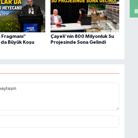
 Fragmanı"
Çayeli'nin 800 Milyonluk Su
'da Büyük Koşu
Projesinde Sona Gelindi