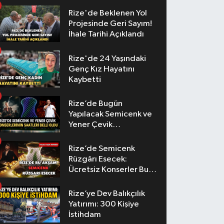
Rize'de Beklenen Yol
Projesinde Geri Sayım!
İhale Tarihi Açıklandı
Rize'de 24 Yaşındaki
Genç Kız Hayatını
Kaybetti
Rize’de Bugün
Yapılacak Semicenk ve
Yener Çevik
Konserlerinin Saatleri
Belli Oldu
Rize’de Semicenk
Rüzgârı Esecek:
Ücretsiz Konserler Bu
Akşam
Rize’ye Dev Balıkçılık
Yatırımı: 300 Kişiye
İstihdam