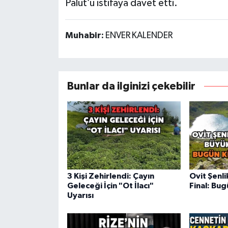
Palut’u istifaya davet etti.
Muhabir:
ENVER KALENDER
Bunlar da ilginizi çekebilir
3 Kişi Zehirlendi: Çayın
Ovit Şenl
Geleceği İçin "Ot İlacı"
Final: Bug
Uyarısı