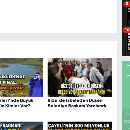
9
10
ikleri'nde Büyük
Rize'de İskeleden Düşen
ün Kimler Var?
Belediye Başkanı Yaralandı
İM
03