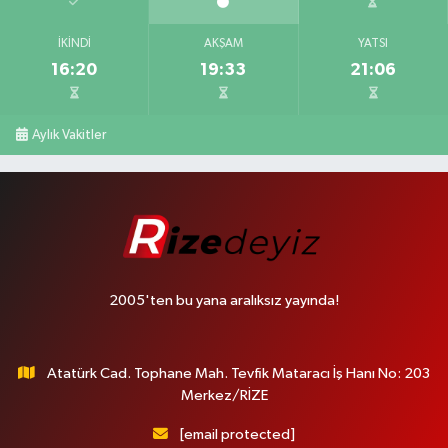
İKINDI
AKŞAM
YATSI
16:20
19:33
21:06
Aylık Vakitler
2005'ten bu yana aralıksız yayında!
Atatürk Cad. Tophane Mah. Tevfik Mataracı İş Hanı No: 203
Merkez/RİZE
[email protected]