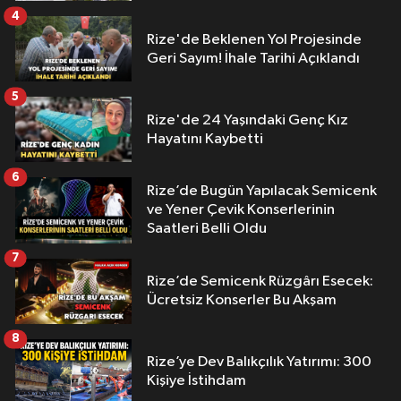
4
Rize'de Beklenen Yol Projesinde
Geri Sayım! İhale Tarihi Açıklandı
5
Rize'de 24 Yaşındaki Genç Kız
Hayatını Kaybetti
6
Rize’de Bugün Yapılacak Semicenk
ve Yener Çevik Konserlerinin
Saatleri Belli Oldu
7
Rize’de Semicenk Rüzgârı Esecek:
Ücretsiz Konserler Bu Akşam
8
Rize’ye Dev Balıkçılık Yatırımı: 300
Kişiye İstihdam