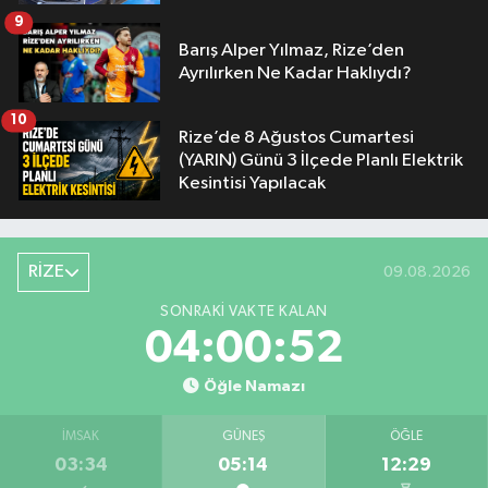
9
Barış Alper Yılmaz, Rize’den
Ayrılırken Ne Kadar Haklıydı?
10
Rize’de 8 Ağustos Cumartesi
(YARIN) Günü 3 İlçede Planlı Elektrik
Kesintisi Yapılacak
RİZE
09.08.2026
SONRAKI VAKTE KALAN
04:00:51
Öğle Namazı
İMSAK
GÜNEŞ
ÖĞLE
03:34
05:14
12:29