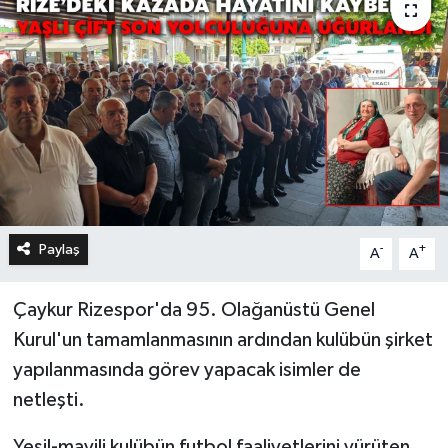
Paylaş
-
+
A
A
Çaykur Rizespor'da 95. Olağanüstü Genel
Kurul'un tamamlanmasının ardından kulübün şirket
yapılanmasında görev yapacak isimler de
netleşti.
Yeşil-mavili kulübün futbol faaliyetlerini yürüten