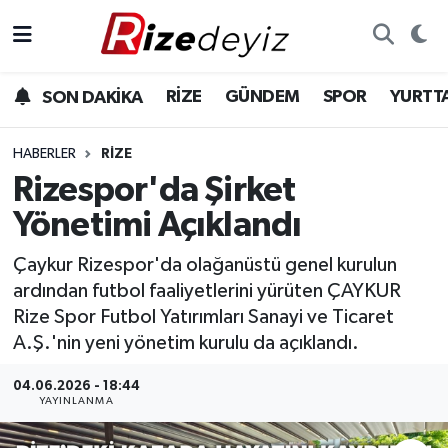
Spor
Rize Nöbetçi Eczaneler
RİZE
GÜNDEM
SPOR
YURTT
SON DAKİKA
Gündem
Rize Hava Durumu
HABERLER
RIZE
Yurttan Haberler
Rize Trafik Yoğunluk Haritası
Rizespor'da Şirket
Yönetimi Açıklandı
Ekonomi
Süper Lig Puan Durumu ve Fikstür
Çaykur Rizespor'da olağanüstü genel kurulun
Teknoloji
Tüm Manşetler
ardından futbol faaliyetlerini yürüten ÇAYKUR
Rize Spor Futbol Yatırımları Sanayi ve Ticaret
Sağlık
Son Dakika Haberleri
A.Ş.'nin yeni yönetim kurulu da açıklandı.
Haber Arşivi
04.06.2026 - 18:44
YAYINLANMA