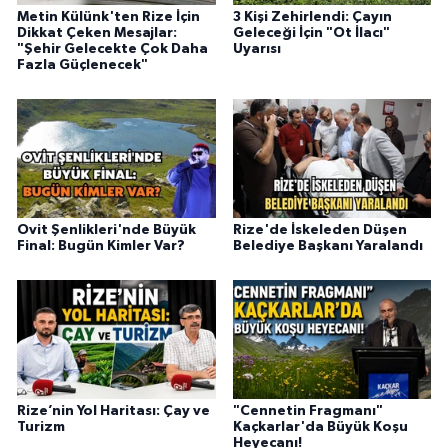
Metin Külünk'ten Rize İçin
3 Kişi Zehirlendi: Çayın
Dikkat Çeken Mesajlar:
Geleceği İçin "Ot İlacı"
"Şehir Gelecekte Çok Daha
Uyarısı
Fazla Güçlenecek"
Ovit Şenlikleri'nde Büyük
Rize'de İskeleden Düşen
Final: Bugün Kimler Var?
Belediye Başkanı Yaralandı
Rize’nin Yol Haritası: Çay ve
"Cennetin Fragmanı"
Turizm
Kaçkarlar'da Büyük Koşu
Heyecanı!