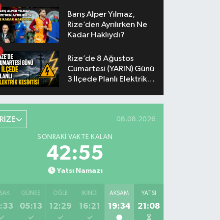
Yaşanacak
Barış Alper Yılmaz,
Rize’den Ayrılırken Ne
Kadar Haklıydı?
Rize’de 8 Ağustos
Cumartesi (YARIN) Günü
3 İlçede Planlı Elektrik
Kesintisi Yapılacak
RİZE
08.08.2026
SONRAKI VAKTE KALAN
42:54
Yatsı Namazı
SAK
GÜNEŞ
ÖĞLE
İKINDI
AKŞAM
YATSI
:33
05:13
12:29
16:21
19:34
21:08