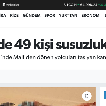
Anketler
BITCOIN
64.998,24
%0.
DOLAR
47,7436
%0.
İKA
RİZE
GÜNDEM
SPOR
YURTTAN
EKONOMİ
EURO
55,2510
%0.
STERLİN
64,4811
%0.
GRAM ALTIN
6660.55
%0.
e 49 kişi susuzlu
BİST100
13.779
%-
lü'nde Mali'den dönen yolcuları taşıyan k