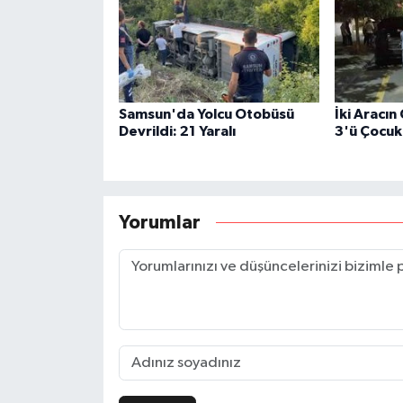
Samsun'da Yolcu Otobüsü
İki Aracın
Devrildi: 21 Yaralı
3'ü Çocuk 
Yorumlar