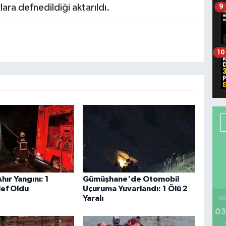
ara defnedildiği aktarıldı.
9
10
ır Yangını: 1
Gümüşhane'de Otomobil
lef Oldu
Uçuruma Yuvarlandı: 1 Ölü 2
Yaralı
İM
03