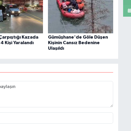
 Çarpıştığı Kazada
Gümüşhane'de Göle Düşen
4 Kişi Yaralandı
Kişinin Cansız Bedenine
Ulaşıldı