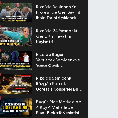
Rize'de Beklenen Yol
Projesinde Geri Sayım!
İhale Tarihi Açıklandı
Rize'de 24 Yaşındaki
Genç Kız Hayatını
Kaybetti
Rize’de Bugün
Yapılacak Semicenk ve
Yener Çevik
Konserlerinin Saatleri
Belli Oldu
Rize’de Semicenk
Rüzgârı Esecek:
Ücretsiz Konserler Bu
Akşam
Bugün Rize Merkez'de
4 Köy 4 Mahallede
Planlı Elektrik Kesintisi