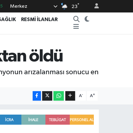
°
Merkez
35
23
18
SAĞLIK
RESMİ İLANLAR
32
38
03
ktan öldü
14
amyonun arızalanması sonucu en
-
+
A
A