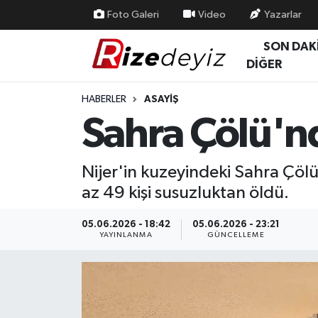
Foto Galeri
Video
Yazarlar
SON DAK
Spor
Rize Nöbetçi Eczaneler
DİĞER
Gündem
Rize Hava Durumu
HABERLER
ASAYIŞ
Sahra Çölü'nd
Yurttan Haberler
Rize Trafik Yoğunluk Haritası
Ekonomi
Süper Lig Puan Durumu ve Fikstür
Nijer'in kuzeyindeki Sahra Çö
az 49 kişi susuzluktan öldü.
Teknoloji
Tüm Manşetler
05.06.2026 - 18:42
05.06.2026 - 23:21
Sağlık
Son Dakika Haberleri
YAYINLANMA
GÜNCELLEME
Haber Arşivi