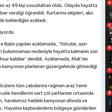
4
n az 49 kişi susuzluktan öldü. Olayda hayatta
haber verdiği öğrenildi. Kurtarma ekipleri, akü
e beklediğini açıkladı.
5
iyordu
 ilişkin yapılan açıklamada, 'Yolcular, aşırı
6
ının bulunmaması nedeniyle hayatta kalmanın son
ur kaldılar' denildi. Açıklamada, Mali'nin
n kamyonun planlanan güzergahında gitmediği
7
yolcuların tüm çabalarına rağmen araç tamir
lar kendilerini sert çöl şartlarının ortasında
8
n, hareketsiz haldeki kamyonun altında ve
tı. Hayatını kaybedenlerin bölgeye gönderilen