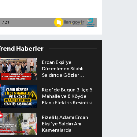
Trend Haberler
Ercan Ekşi'ye
Düzenlenen Silahlı
Saldırıda Gözler
Faillerde
Rize'de Bugün 3 İlçe 5
Mahalle ve 8 Köyde
Planlı Elektrik Kesintisi
Yaşanacak
Rizeli İş Adamı Ercan
Ekşi'ye Saldırı Anı
Kameralarda