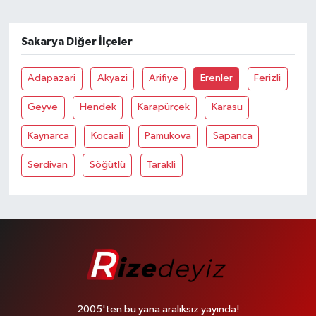
Sakarya Diğer İlçeler
Adapazari
Akyazi
Arifiye
Erenler
Ferizli
Geyve
Hendek
Karapürçek
Karasu
Kaynarca
Kocaali
Pamukova
Sapanca
Serdivan
Söğütlü
Tarakli
2005'ten bu yana aralıksız yayında!