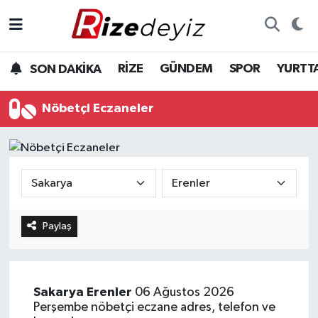
Spor
Rize Nöbetçi Eczaneler
RİZE
GÜNDEM
SPOR
YURTT
SON DAKİKA
Gündem
Rize Hava Durumu
Nöbetçi Eczaneler
Yurttan Haberler
Rize Trafik Yoğunluk Haritası
Ekonomi
Süper Lig Puan Durumu ve Fikstür
Teknoloji
Tüm Manşetler
Paylaş
Sağlık
Son Dakika Haberleri
Haber Arşivi
Sakarya
Erenler
06 Ağustos 2026
Perşembe nöbetçi eczane adres, telefon ve