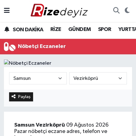
Spor
Rize Nöbetçi Eczaneler
RİZE
GÜNDEM
SPOR
YURTT
SON DAKİKA
Gündem
Rize Hava Durumu
Nöbetçi Eczaneler
Yurttan Haberler
Rize Trafik Yoğunluk Haritası
Ekonomi
Süper Lig Puan Durumu ve Fikstür
Teknoloji
Tüm Manşetler
Paylaş
Sağlık
Son Dakika Haberleri
Haber Arşivi
Samsun
Vezirköprü
09 Ağustos 2026
Pazar nöbetçi eczane adres, telefon ve