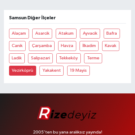
Samsun Diğer İlçeler
Alaçam
Asarcik
Atakum
Ayvacik
Bafra
Canik
Çarşamba
Havza
İlkadim
Kavak
Ladik
Salipazari
Tekkeköy
Terme
Vezirköprü
Yakakent
19 Mayis
2005'ten bu yana aralıksız yayında!