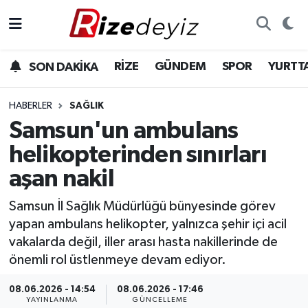
Spor
Rize Nöbetçi Eczaneler
RİZE
GÜNDEM
SPOR
YURTT
SON DAKİKA
Gündem
Rize Hava Durumu
HABERLER
SAĞLIK
Yurttan Haberler
Rize Trafik Yoğunluk Haritası
Samsun'un ambulans
helikopterinden sınırları
Ekonomi
Süper Lig Puan Durumu ve Fikstür
aşan nakil
Teknoloji
Tüm Manşetler
Samsun İl Sağlık Müdürlüğü bünyesinde görev
yapan ambulans helikopter, yalnızca şehir içi acil
Sağlık
Son Dakika Haberleri
vakalarda değil, iller arası hasta nakillerinde de
önemli rol üstlenmeye devam ediyor.
Haber Arşivi
08.06.2026 - 14:54
08.06.2026 - 17:46
YAYINLANMA
GÜNCELLEME