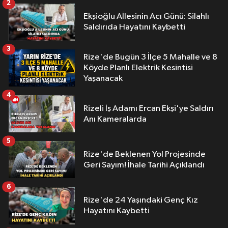
2
Ekşioğlu Aİlesinin Acı Günü: Silahlı
Saldırıda Hayatını Kaybetti
3
Rize'de Bugün 3 İlçe 5 Mahalle ve 8
Köyde Planlı Elektrik Kesintisi
Yaşanacak
4
Rizeli İş Adamı Ercan Ekşi'ye Saldırı
Anı Kameralarda
5
Rize'de Beklenen Yol Projesinde
Geri Sayım! İhale Tarihi Açıklandı
6
Rize'de 24 Yaşındaki Genç Kız
Hayatını Kaybetti