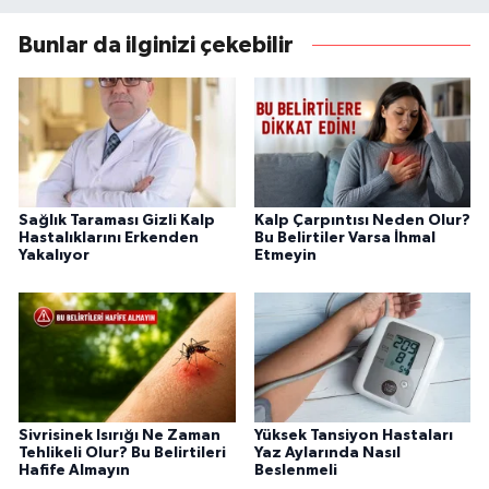
Bunlar da ilginizi çekebilir
Sağlık Taraması Gizli Kalp
Kalp Çarpıntısı Neden Olur?
Hastalıklarını Erkenden
Bu Belirtiler Varsa İhmal
Yakalıyor
Etmeyin
Sivrisinek Isırığı Ne Zaman
Yüksek Tansiyon Hastaları
Tehlikeli Olur? Bu Belirtileri
Yaz Aylarında Nasıl
Hafife Almayın
Beslenmeli