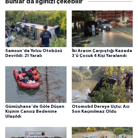
Bunlar da ilginizi çekebilir
Samsun'da Yolcu Otobüsü
İki Aracın Çarpıştığı Kazada
Devrildi: 21 Yaralı
3'ü Çocuk 4 Kişi Yaralandı
Gümüşhane'de Göle Düşen
Otomobil Dereye Uçtu: Acı
Kişinin Cansız Bedenine
Son Kaçınılmaz Oldu
Ulaşıldı