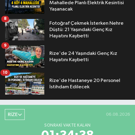
Mahallede Planlı Elektrik Kesintisi
Yaşanacak
8
Fotoğraf Çekmek İsterken Nehre
Düştü: 21 Yaşındaki Genç Kız
Hayatını Kaybetti
9
Rize'de 24 Yaşındaki Genç Kız
Hayatını Kaybetti
10
Rize'de Hastaneye 20 Personel
İstihdam Edilecek
RİZE
06.08.2026
SONRAKI VAKTE KALAN