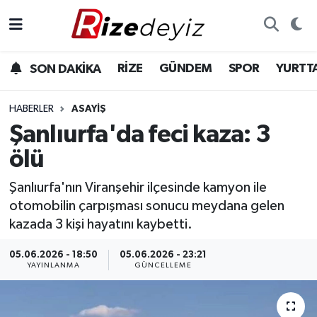
Spor
Rize Nöbetçi Eczaneler
RİZE
GÜNDEM
SPOR
YURTT
SON DAKİKA
Gündem
Rize Hava Durumu
HABERLER
ASAYIŞ
Yurttan Haberler
Rize Trafik Yoğunluk Haritası
Şanlıurfa'da feci kaza: 3
ölü
Ekonomi
Süper Lig Puan Durumu ve Fikstür
Şanlıurfa'nın Viranşehir ilçesinde kamyon ile
Teknoloji
Tüm Manşetler
otomobilin çarpışması sonucu meydana gelen
kazada 3 kişi hayatını kaybetti.
Sağlık
Son Dakika Haberleri
05.06.2026 - 18:50
05.06.2026 - 23:21
YAYINLANMA
GÜNCELLEME
Haber Arşivi