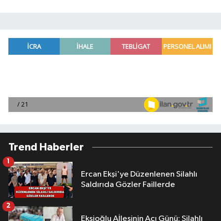
Trend Haberler
1
Ercan Ekşi'ye Düzenlenen Silahlı
Saldırıda Gözler Faillerde
2
Ekşioğlu Aİlesinin Acı Günü: Silahlı