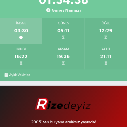
01:34:37
Güneş Namazı
İMSAK
GÜNEŞ
ÖĞLE
03:30
05:11
12:29
İKINDI
AKŞAM
YATSI
16:22
19:36
21:11
Aylık Vakitler
2005'ten bu yana aralıksız yayında!