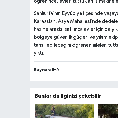
öğrenince, evleri tuttukları iş makineleri
Şanlıurfa’nın Eyyübiye ilçesinde ya
Karaaslan, Asya Mahallesi’nde dedele
hazine arazisi satılınca evler için de yık
bölgeye güvenlik güçleri ve yıkım ekipl
tahsil edileceğini öğrenen aileler, tuttu
yıktı.
Kaynak:
İHA
Bunlar da ilginizi çekebilir