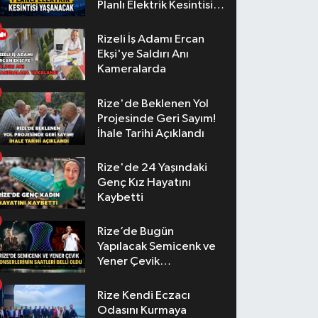
Planlı Elektrik Kesintisi
Yaşanacak
Rizeli İş Adamı Ercan
Ekşi'ye Saldırı Anı
Kameralarda
Rize'de Beklenen Yol
Projesinde Geri Sayım!
İhale Tarihi Açıklandı
Rize'de 24 Yaşındaki
Genç Kız Hayatını
Kaybetti
Rize’de Bugün
Yapılacak Semicenk ve
Yener Çevik
Konserlerinin Saatleri
Belli Oldu
Rize Kendi Eczacı
Odasını Kurmaya