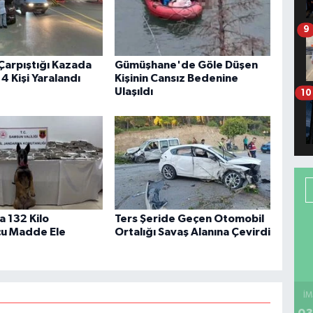
9
 Çarpıştığı Kazada
Gümüşhane'de Göle Düşen
4 Kişi Yaralandı
Kişinin Cansız Bedenine
Ulaşıldı
10
 132 Kilo
Ters Şeride Geçen Otomobil
cu Madde Ele
Ortalığı Savaş Alanına Çevirdi
İM