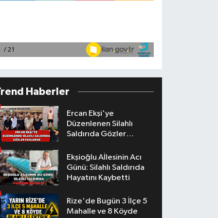
Trend Haberler
Ercan Ekşi'ye
Düzenlenen Silahlı
Saldırıda Gözler
Faillerde
Ekşioğlu Aİlesinin Acı
Günü: Silahlı Saldırıda
Hayatını Kaybetti
Rize'de Bugün 3 İlçe 5
Mahalle ve 8 Köyde