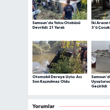
Samsun'da Yolcu Otobüsü
İki Aracın
Devrildi: 21 Yaralı
3'ü Çocuk 
Otomobil Dereye Uçtu: Acı
Samsun'da
Son Kaçınılmaz Oldu
Uyuşturu
Geçirildi
Yorumlar