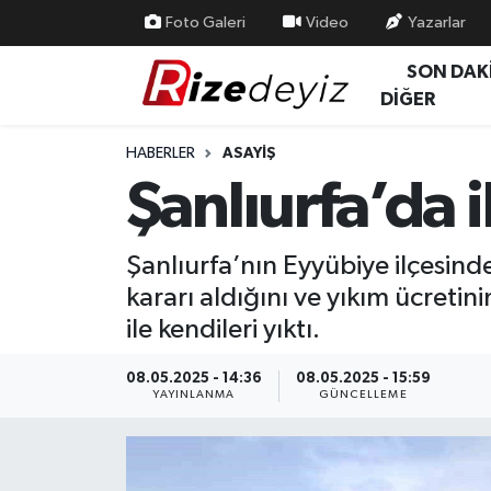
Foto Galeri
Video
Yazarlar
SON DAK
Spor
Rize Nöbetçi Eczaneler
DİĞER
Gündem
Rize Hava Durumu
HABERLER
ASAYIŞ
Şanlıurfa’da i
Yurttan Haberler
Rize Trafik Yoğunluk Haritası
Ekonomi
Süper Lig Puan Durumu ve Fikstür
Şanlıurfa’nın Eyyübiye ilçesinde
kararı aldığını ve yıkım ücretini
Teknoloji
Tüm Manşetler
ile kendileri yıktı.
Sağlık
Son Dakika Haberleri
08.05.2025 - 14:36
08.05.2025 - 15:59
YAYINLANMA
GÜNCELLEME
Haber Arşivi