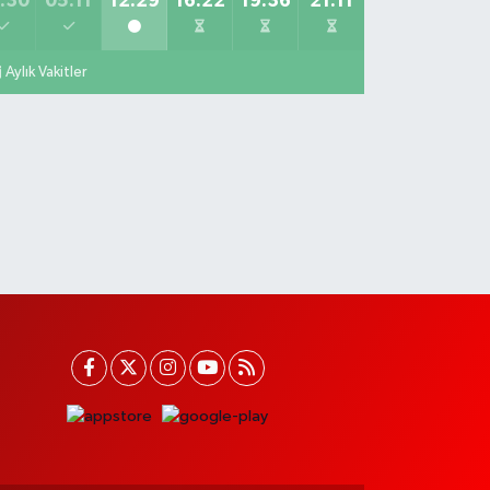
:30
05:11
12:29
16:22
19:36
21:11
Aylık Vakitler