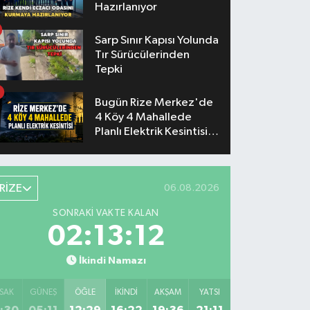
Hazırlanıyor
Sarp Sınır Kapısı Yolunda
Tır Sürücülerinden
Tepki
Bugün Rize Merkez'de
4 Köy 4 Mahallede
Planlı Elektrik Kesintisi
Yaşanacak
RİZE
06.08.2026
SONRAKI VAKTE KALAN
02:13:12
İkindi Namazı
SAK
GÜNEŞ
ÖĞLE
İKINDI
AKŞAM
YATSI