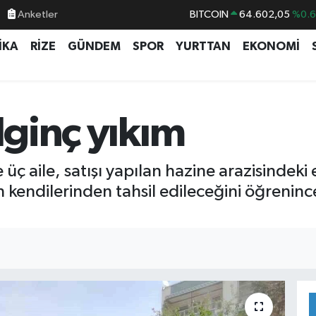
Anketler
BITCOIN
64.602,05
%0.
DOLAR
47,5986
%0.
İKA
RİZE
GÜNDEM
SPOR
YURTTAN
EKONOMİ
EURO
55,0700
%0
STERLİN
64,2438
%0.
GRAM ALTIN
6513.94
%0.
lginç yıkım
BİST100
13.768
%4
 üç aile, satışı yapılan hazine arazisindeki
n kendilerinden tahsil edileceğini öğrenince