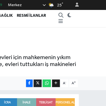
°
Merkez
69
25
06
SAĞLIK
RESMİ İLANLAR
.1
21
32
8
 evleri için mahkemenin yıkım
, evleri tuttukları iş makineleri
-
+
A
A