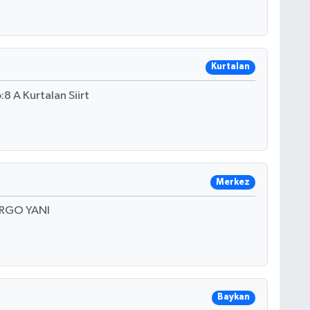
Kurtalan
 A Kurtalan Siirt
Merkez
ARGO YANI
Baykan