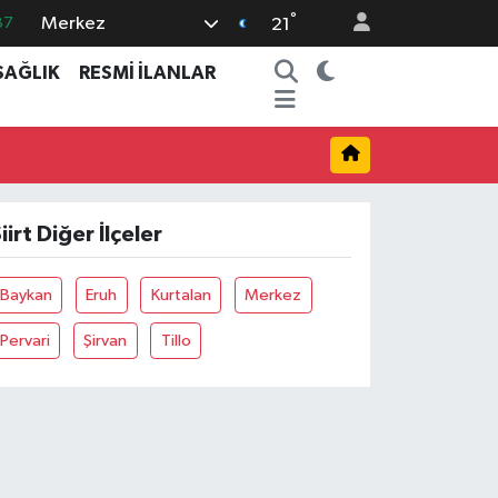
°
Merkez
87
21
18
SAĞLIK
RESMİ İLANLAR
32
38
03
14
iirt Diğer İlçeler
Baykan
Eruh
Kurtalan
Merkez
Pervari
Şirvan
Tillo