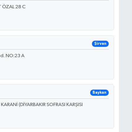
 ÖZAL 28 C
Şirvan
ad. NO:23 A
Baykan
 KARANİ (DİYARBAKIR SOFRASI KARŞISI