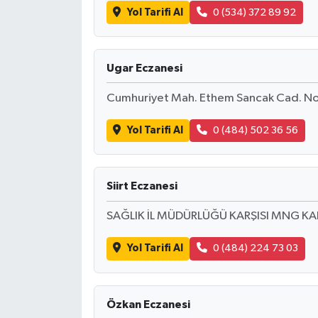
Yol Tarifi Al
0 (534) 372 89 92
Ugar Eczanesi
Cumhuriyet Mah. Ethem Sancak Cad. No:8
Yol Tarifi Al
0 (484) 502 36 56
Siirt Eczanesi
SAĞLIK İL MÜDÜRLÜĞÜ KARŞISI MNG K
Yol Tarifi Al
0 (484) 224 73 03
Özkan Eczanesi