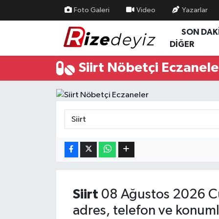
Foto Galeri
Video
Yazarlar
SON DAK
Spor
Rize Nöbetçi Eczaneler
DİĞER
Gündem
Rize Hava Durumu
Siirt Nöbetçi Eczanele
Yurttan Haberler
Rize Trafik Yoğunluk Haritası
Ekonomi
Süper Lig Puan Durumu ve Fikstür
Teknoloji
Tüm Manşetler
Sağlık
Son Dakika Haberleri
Haber Arşivi
Siirt
08 Ağustos 2026 Cu
adres, telefon ve konuml