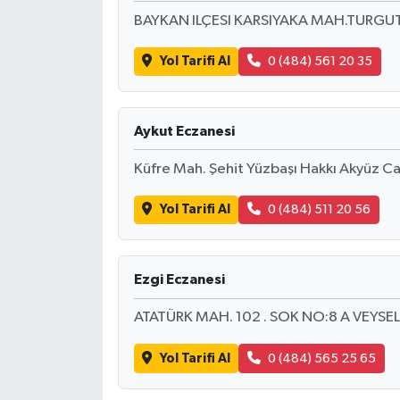
BAYKAN ILÇESI KARSIYAKA MAH.TURGUT
Yol Tarifi Al
0 (484) 561 20 35
Aykut Eczanesi
Küfre Mah. Şehit Yüzbaşı Hakkı Akyüz C
Yol Tarifi Al
0 (484) 511 20 56
Ezgi Eczanesi
ATATÜRK MAH. 102 . SOK NO:8 A VEYSEL
Yol Tarifi Al
0 (484) 565 25 65