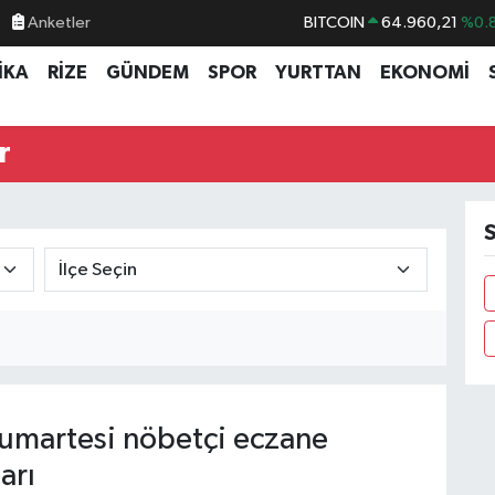
Anketler
BITCOIN
64.960,21
%0.
DOLAR
47,7436
%0.
İKA
RİZE
GÜNDEM
SPOR
YURTTAN
EKONOMİ
EURO
55,2510
%0.
STERLİN
64,4811
%0.
r
GRAM ALTIN
6660.55
%0.
BİST100
13.779
%-
S
martesi nöbetçi eczane
arı