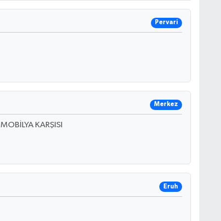
Pervari
Merkez
 MOBİLYA KARŞISI
Eruh