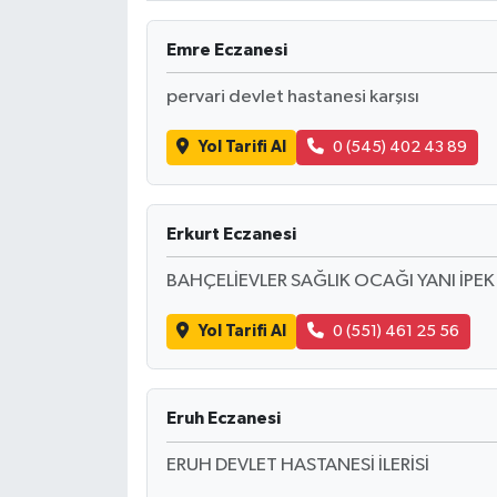
Emre Eczanesi
pervari devlet hastanesi karşısı
Yol Tarifi Al
0 (545) 402 43 89
Erkurt Eczanesi
BAHÇELİEVLER SAĞLIK OCAĞI YANI İPEK
Yol Tarifi Al
0 (551) 461 25 56
Eruh Eczanesi
ERUH DEVLET HASTANESİ İLERİSİ