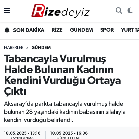
Spor
Rize Nöbetçi Eczaneler
RİZE
GÜNDEM
SPOR
YURTT
SON DAKİKA
Gündem
Rize Hava Durumu
HABERLER
GÜNDEM
Yurttan Haberler
Rize Trafik Yoğunluk Haritası
Tabancayla Vurulmuş
Halde Bulunan Kadının
Ekonomi
Süper Lig Puan Durumu ve Fikstür
Kendini Vurduğu Ortaya
Teknoloji
Tüm Manşetler
Çıktı
Sağlık
Son Dakika Haberleri
Aksaray’da parkta tabancayla vurulmuş halde
bulunan 28 yaşındaki kadının babasının silahıyla
Haber Arşivi
kendini vurduğu belirlendi.
18.05.2025 - 13:16
18.05.2025 - 16:36
YAYINLANMA
GÜNCELLEME