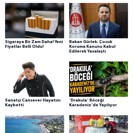
Sigaraya Bir Zam Daha! Yeni
Bakan Gürlek: Çocuk
Fiyatlar Belli Oldu!
Koruma Kanunu Kabul
Edilerek Yasalaştı
Sanatçı Cansever Hayatını
'Drakula' Böceği
Kaybetti
Karadeniz'de Yayılıyor