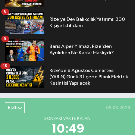
8
Rize’ye Dev Balıkçılık Yatırımı: 300
Kişiye İstihdam
9
Barış Alper Yılmaz, Rize’den
Ayrılırken Ne Kadar Haklıydı?
10
Rize’de 8 Ağustos Cumartesi
(YARIN) Günü 3 İlçede Planlı Elektrik
Kesintisi Yapılacak
RİZE
09.08.2026
SONRAKI VAKTE KALAN
10:48