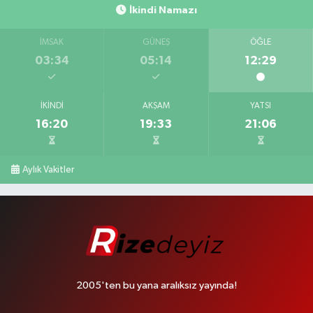
İkindi Namazı
İMSAK
GÜNEŞ
ÖĞLE
03:34
05:14
12:29
İKINDI
AKŞAM
YATSI
16:20
19:33
21:06
Aylık Vakitler
2005'ten bu yana aralıksız yayında!