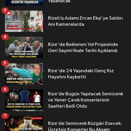
Yaşanacak
3
Rizeli İş Adamı Ercan Ekşi'ye Saldırı
Anı Kameralarda
4
Rize'de Beklenen Yol Projesinde
Geri Sayım! İhale Tarihi Açıklandı
5
Rize'de 24 Yaşındaki Genç Kız
Hayatını Kaybetti
6
Rize’de Bugün Yapılacak Semicenk
ve Yener Çevik Konserlerinin
Saatleri Belli Oldu
7
Rize’de Semicenk Rüzgârı Esecek:
Ücretsiz Konserler Bu Akşam