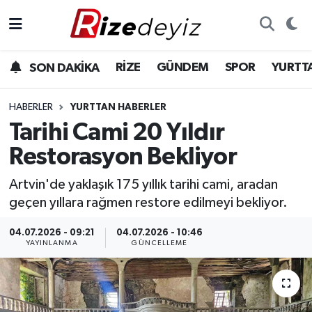
Spor
Rize Nöbetçi Eczaneler
RİZE
GÜNDEM
SPOR
YURTT
SON DAKİKA
Gündem
Rize Hava Durumu
HABERLER
YURTTAN HABERLER
Yurttan Haberler
Rize Trafik Yoğunluk Haritası
Tarihi Cami 20 Yıldır
Restorasyon Bekliyor
Ekonomi
Süper Lig Puan Durumu ve Fikstür
Artvin'de yaklaşık 175 yıllık tarihi cami, aradan
Teknoloji
Tüm Manşetler
geçen yıllara rağmen restore edilmeyi bekliyor.
Sağlık
Son Dakika Haberleri
04.07.2026 - 09:21
04.07.2026 - 10:46
YAYINLANMA
GÜNCELLEME
Haber Arşivi