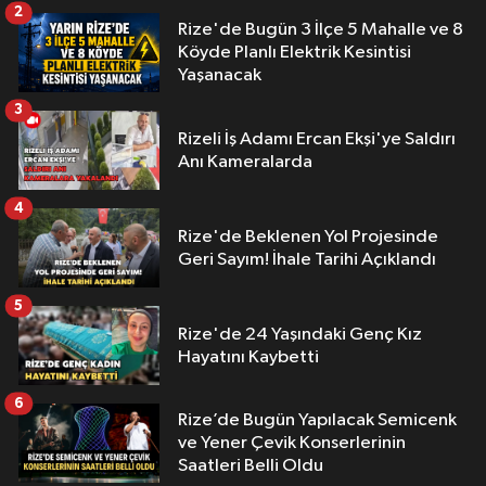
2
Rize'de Bugün 3 İlçe 5 Mahalle ve 8
Köyde Planlı Elektrik Kesintisi
Yaşanacak
3
Rizeli İş Adamı Ercan Ekşi'ye Saldırı
Anı Kameralarda
4
Rize'de Beklenen Yol Projesinde
Geri Sayım! İhale Tarihi Açıklandı
5
Rize'de 24 Yaşındaki Genç Kız
Hayatını Kaybetti
6
Rize’de Bugün Yapılacak Semicenk
ve Yener Çevik Konserlerinin
Saatleri Belli Oldu