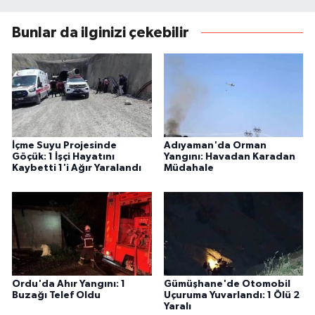
Bunlar da ilginizi çekebilir
İçme Suyu Projesinde
Adıyaman'da Orman
Göçük: 1 İşçi Hayatını
Yangını: Havadan Karadan
Kaybetti 1'i Ağır Yaralandı
Müdahale
Ordu'da Ahır Yangını: 1
Gümüşhane'de Otomobil
Buzağı Telef Oldu
Uçuruma Yuvarlandı: 1 Ölü 2
Yaralı