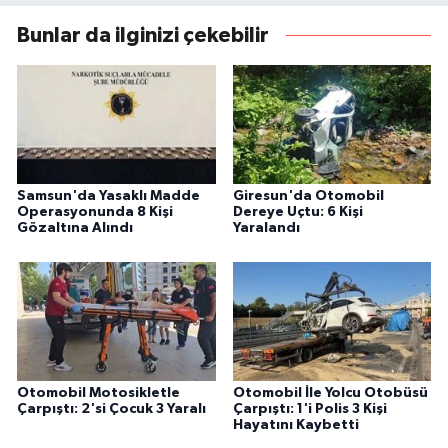
Bunlar da ilginizi çekebilir
Samsun'da Yasaklı Madde
Giresun'da Otomobil
Operasyonunda 8 Kişi
Dereye Uçtu: 6 Kişi
Gözaltına Alındı
Yaralandı
Otomobil Motosikletle
Otomobil İle Yolcu Otobüsü
Çarpıştı: 2'si Çocuk 3 Yaralı
Çarpıştı: 1'i Polis 3 Kişi
Hayatını Kaybetti