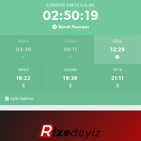
SONRAKI VAKTE KALAN
02:50:18
İkindi Namazı
İMSAK
GÜNEŞ
ÖĞLE
03:30
05:11
12:29
İKINDI
AKŞAM
YATSI
16:22
19:36
21:11
Aylık Vakitler