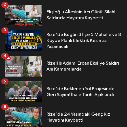
2
Ekşioğlu Aİlesinin Acı Günü: Silahlı
Saldırıda Hayatını Kaybetti
3
Rize'de Bugün 3 İlçe 5 Mahalle ve 8
Köyde Planlı Elektrik Kesintisi
Yaşanacak
4
Rizeli İş Adamı Ercan Ekşi'ye Saldırı
Anı Kameralarda
5
Rize'de Beklenen Yol Projesinde
Geri Sayım! İhale Tarihi Açıklandı
6
Rize'de 24 Yaşındaki Genç Kız
Hayatını Kaybetti