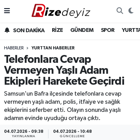
Spor
Rize Nöbetçi Eczaneler
RİZE
GÜNDEM
SPOR
YURTT
SON DAKİKA
Gündem
Rize Hava Durumu
HABERLER
YURTTAN HABERLER
Yurttan Haberler
Rize Trafik Yoğunluk Haritası
Telefonlara Cevap
Vermeyen Yaşlı Adam
Ekonomi
Süper Lig Puan Durumu ve Fikstür
Ekipleri Harekete Geçirdi
Teknoloji
Tüm Manşetler
Samsun'un Bafra ilçesinde telefonlara cevap
vermeyen yaşlı adam, polis, itfaiye ve sağlık
Sağlık
Son Dakika Haberleri
ekiplerini seferber etti. Olayın sonunda yaşlı
adamın evinde uyuduğu ortaya çıktı.
Haber Arşivi
04.07.2026 - 09:38
04.07.2026 - 10:48
YAYINLANMA
GÜNCELLEME