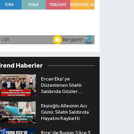
Trend Haberler
Ercan Ekşi'ye
Düzenlenen Silahlı
Saldırıda Gözler
Faillerde
Ekşioğlu Aİlesinin Acı
Günü: Silahlı Saldırıda
Hayatını Kaybetti
Rize'de Bugün 3 İlçe 5