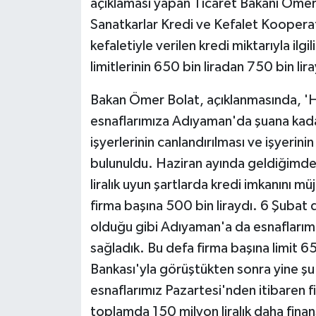
açıklaması yapan Ticaret Bakanı Ömer
Sanatkarlar Kredi ve Kefalet Kooperati
kefaletiyle verilen kredi miktarıyla ilg
limitlerinin 650 bin liradan 750 bin liray
Bakan Ömer Bolat, açıklanmasında, '
esnaflarımıza Adıyaman'da şuana kadar
işyerlerinin canlandırılması ve işyerinin
bulunuldu. Haziran ayında geldiğimde
liralık uyun şartlarda kredi imkanını m
firma başına 500 bin liraydı. 6 Şub
olduğu gibi Adıyaman'a da esnaflarımız
sağladık. Bu defa firma başına limit 
Bankası'yla görüştükten sonra yine ş
esnaflarımız Pazartesi'nden itibaren fir
toplamda 150 milyon liralık daha fina