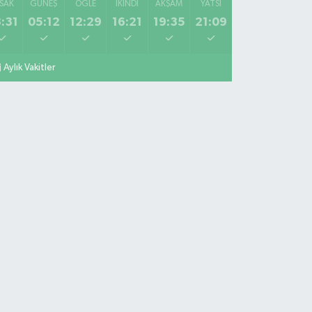
SAK
GÜNEŞ
ÖĞLE
İKINDI
AKŞAM
YATSI
:31
05:12
12:29
16:21
19:35
21:09
Aylık Vakitler