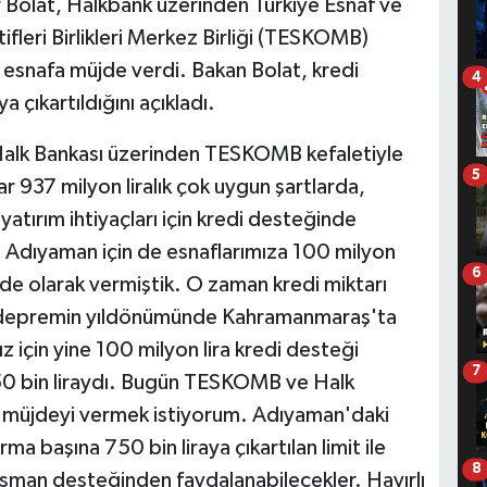
 Bolat, Halkbank üzerinden Türkiye Esnaf ve
fleri Birlikleri Merkez Birliği (TESKOMB)
ili esnafa müjde verdi. Bakan Bolat, kredi
4
a çıkartıldığını açıkladı.
Halk Bankası üzerinden TESKOMB kefaletiyle
5
 937 milyon liralık çok uygun şartlarda,
 yatırım ihtiyaçları için kredi desteğinde
 Adıyaman için de esnaflarımıza 100 milyon
6
üjde olarak vermiştik. O zaman kredi miktarı
at depremin yıldönümünde Kahramanmaraş'ta
 için yine 100 milyon lira kredi desteği
7
650 bin liraydı. Bugün TESKOMB ve Halk
u müjdeyi vermek istiyorum. Adıyaman'daki
ma başına 750 bin liraya çıkartılan limit ile
8
nsman desteğinden faydalanabilecekler. Hayırlı