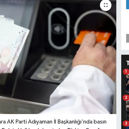
1
2
nra AK Parti Adıyaman İl Başkanlığı'nda basın
3