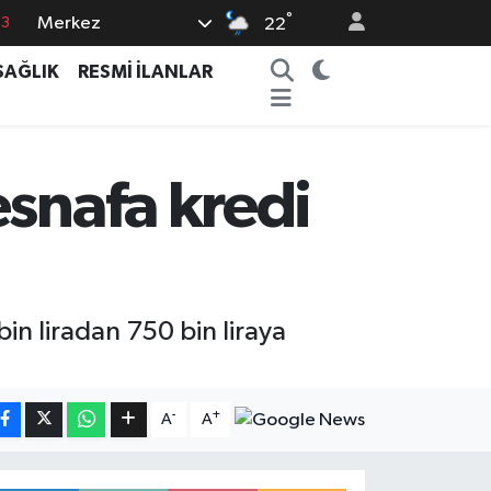
°
Merkez
63
22
0
SAĞLIK
RESMİ İLANLAR
08
0
5
esnafa kredi
0
bin liradan 750 bin liraya
-
+
A
A