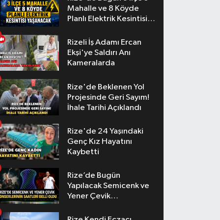
Mahalle ve 8 Köyde
Planlı Elektrik Kesintisi
Yaşanacak
Rizeli İş Adamı Ercan
Ekşi'ye Saldırı Anı
Kameralarda
Rize'de Beklenen Yol
Projesinde Geri Sayım!
İhale Tarihi Açıklandı
Rize'de 24 Yaşındaki
Genç Kız Hayatını
Kaybetti
Rize’de Bugün
Yapılacak Semicenk ve
Yener Çevik
Konserlerinin Saatleri
Belli Oldu
Rize Kendi Eczacı