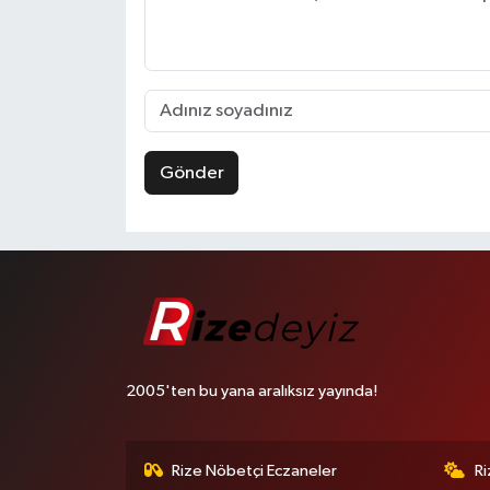
Gönder
2005'ten bu yana aralıksız yayında!
Rize Nöbetçi Eczaneler
R