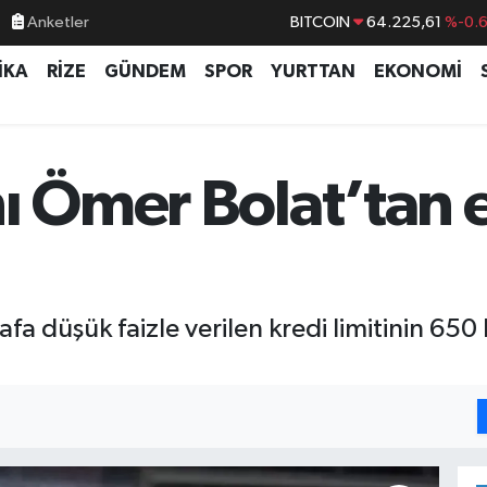
Anketler
BITCOIN
64.225,61
%-0.
DOLAR
47,6704
%
İKA
RİZE
GÜNDEM
SPOR
YURTTAN
EKONOMİ
EURO
55,0406
%-0.
STERLİN
64,2143
%
GRAM ALTIN
6510.40
%0.4
ı Ömer Bolat’tan 
BİST100
13.799
%7
a düşük faizle verilen kredi limitinin 650 