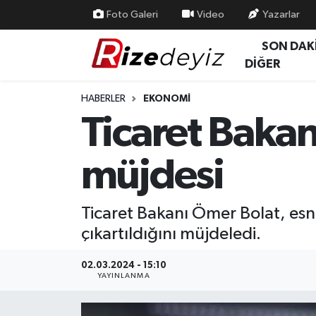
Foto Galeri
Video
Yazarlar
SON DAK
Spor
Rize Nöbetçi Eczaneler
DİĞER
Gündem
Rize Hava Durumu
HABERLER
EKONOMI
Ticaret Bakan
Yurttan Haberler
Rize Trafik Yoğunluk Haritası
müjdesi
Ekonomi
Süper Lig Puan Durumu ve Fikstür
Teknoloji
Tüm Manşetler
Ticaret Bakanı Ömer Bolat, esnaf
çıkartıldığını müjdeledi.
Sağlık
Son Dakika Haberleri
02.03.2024 - 15:10
Haber Arşivi
YAYINLANMA