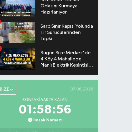
Odasını Kurmaya
Hazırlanıyor
Sarp Sınır Kapısı Yolunda
Tır Sürücülerinden
Tepki
Bugün Rize Merkez'de
4 Köy 4 Mahallede
Planlı Elektrik Kesintisi
Yaşanacak
RİZE
07.08.2026
SONRAKI VAKTE KALAN
01:58:56
İmsak Namazı