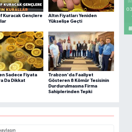
İM
03
f Kuracak Gençlere
Altın Fiyatları Yeniden
llar
Yükselişe Geçti
ken Sadece Fiyata
Trabzon'da Faaliyet
ra Da Dikkat
Gösteren 8 Kömür Tesisinin
Durdurulmasına Firma
Sahiplerinden Tepki