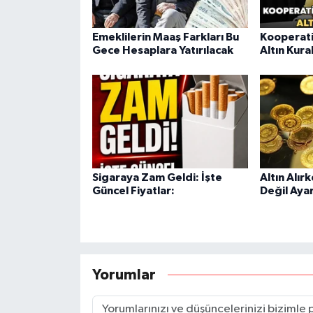
Emeklilerin Maaş Farkları Bu
Kooperati
Gece Hesaplara Yatırılacak
Altın Kura
Sigaraya Zam Geldi: İşte
Altın Alır
Güncel Fiyatlar:
Değil Aya
Yorumlar