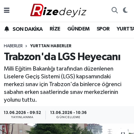
Spor
Rize Nöbetçi Eczaneler
RİZE
GÜNDEM
SPOR
YURTT
SON DAKİKA
Gündem
Rize Hava Durumu
HABERLER
YURTTAN HABERLER
Yurttan Haberler
Rize Trafik Yoğunluk Haritası
Trabzon'da LGS Heyecanı
Milli Eğitim Bakanlığı tarafından düzenlenen
Ekonomi
Süper Lig Puan Durumu ve Fikstür
Liselere Geçiş Sistemi (LGS) kapsamındaki
Teknoloji
Tüm Manşetler
merkezi sınav için Trabzon'da binlerce öğrenci
sabahın erken saatlerinde sınav merkezlerinin
Sağlık
Son Dakika Haberleri
yolunu tuttu.
13.06.2026 - 09:52
13.06.2026 - 10:36
Haber Arşivi
YAYINLANMA
GÜNCELLEME