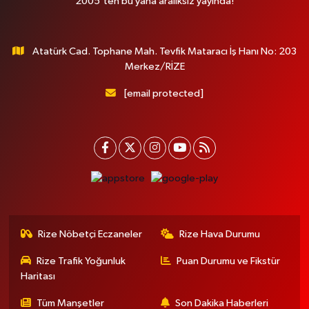
2005'ten bu yana aralıksız yayında!
Atatürk Cad. Tophane Mah. Tevfik Mataracı İş Hanı No: 203
Merkez/RİZE
[email protected]
Rize Nöbetçi Eczaneler
Rize Hava Durumu
Rize Trafik Yoğunluk
Puan Durumu ve Fikstür
Haritası
Tüm Manşetler
Son Dakika Haberleri