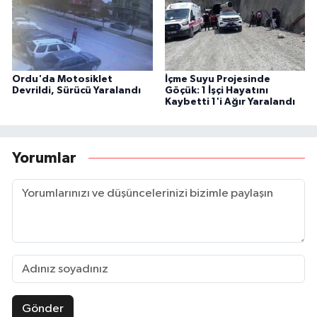
Ordu'da Motosiklet
İçme Suyu Projesinde
Devrildi, Sürücü Yaralandı
Göçük: 1 İşçi Hayatını
Kaybetti 1'i Ağır Yaralandı
Yorumlar
Gönder