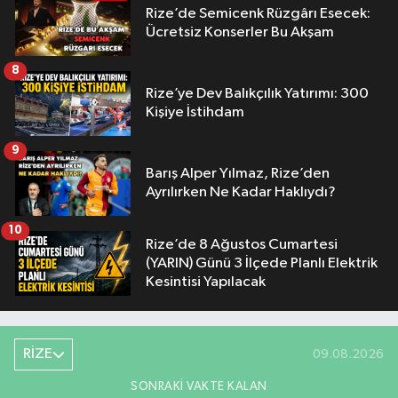
Rize’de Semicenk Rüzgârı Esecek:
Ücretsiz Konserler Bu Akşam
8
Rize’ye Dev Balıkçılık Yatırımı: 300
Kişiye İstihdam
9
Barış Alper Yılmaz, Rize’den
Ayrılırken Ne Kadar Haklıydı?
10
Rize’de 8 Ağustos Cumartesi
(YARIN) Günü 3 İlçede Planlı Elektrik
Kesintisi Yapılacak
RİZE
09.08.2026
SONRAKI VAKTE KALAN