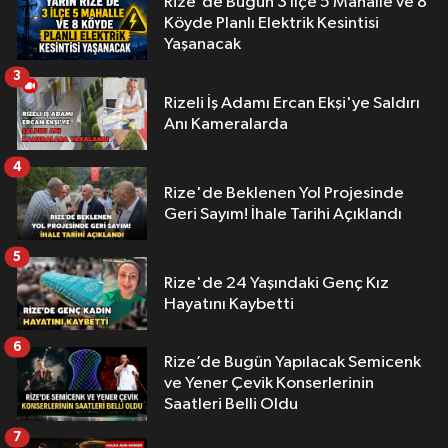
Rize'de Bugün 3 İlçe 5 Mahalle ve 8
Köyde Planlı Elektrik Kesintisi
Yaşanacak
3
Rizeli İş Adamı Ercan Ekşi'ye Saldırı
Anı Kameralarda
4
Rize'de Beklenen Yol Projesinde
Geri Sayım! İhale Tarihi Açıklandı
5
Rize'de 24 Yaşındaki Genç Kız
Hayatını Kaybetti
6
Rize’de Bugün Yapılacak Semicenk
ve Yener Çevik Konserlerinin
Saatleri Belli Oldu
7