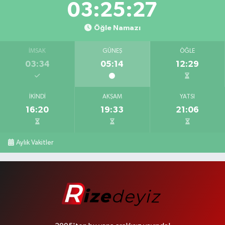
03:25:26
Öğle Namazı
İMSAK
GÜNEŞ
ÖĞLE
03:34
05:14
12:29
İKINDI
AKŞAM
YATSI
16:20
19:33
21:06
Aylık Vakitler