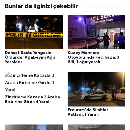
Bunlar da ilginizi çekebilir
Dehşet Saçtı: Yengesini
Kuzey Marmara
Öldürdü, Ağabeyini Ağır
Otoyolu'nda Feci Kaza: 3
Yaraladı
ölü, 1 ağır yaralı
Zincirleme Kazada 3 Araba
Birbirine Girdi: 4 Yaralı
Erzurum'da Silahlar
Patladı: 1 Yaralı