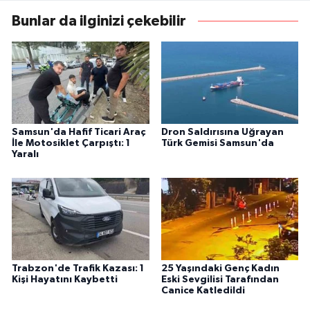
Bunlar da ilginizi çekebilir
Samsun'da Hafif Ticari Araç
Dron Saldırısına Uğrayan
İle Motosiklet Çarpıştı: 1
Türk Gemisi Samsun'da
Yaralı
Trabzon'de Trafik Kazası: 1
25 Yaşındaki Genç Kadın
Kişi Hayatını Kaybetti
Eski Sevgilisi Tarafından
Canice Katledildi