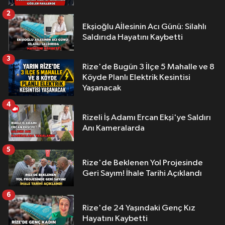
2
Ekşioğlu Aİlesinin Acı Günü: Silahlı
Saldırıda Hayatını Kaybetti
3
Rize'de Bugün 3 İlçe 5 Mahalle ve 8
Köyde Planlı Elektrik Kesintisi
Yaşanacak
4
Rizeli İş Adamı Ercan Ekşi'ye Saldırı
Anı Kameralarda
5
Rize'de Beklenen Yol Projesinde
Geri Sayım! İhale Tarihi Açıklandı
6
Rize'de 24 Yaşındaki Genç Kız
Hayatını Kaybetti