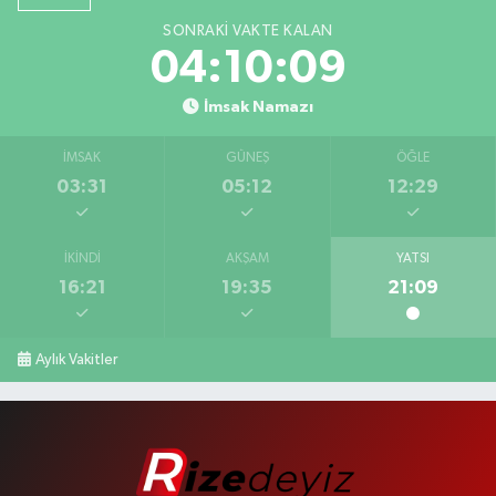
SONRAKI VAKTE KALAN
04:10:08
İmsak Namazı
İMSAK
GÜNEŞ
ÖĞLE
03:31
05:12
12:29
İKINDI
AKŞAM
YATSI
16:21
19:35
21:09
Aylık Vakitler