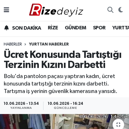
Spor
Rize Nöbetçi Eczaneler
RİZE
GÜNDEM
SPOR
YURTT
SON DAKİKA
Gündem
Rize Hava Durumu
HABERLER
YURTTAN HABERLER
Yurttan Haberler
Rize Trafik Yoğunluk Haritası
Ücret Konusunda Tartıştığı
Terzinin Kızını Darbetti
Ekonomi
Süper Lig Puan Durumu ve Fikstür
Bolu'da pantolon paçası yaptıran kadın, ücret
Teknoloji
Tüm Manşetler
konusunda tartıştığı terzinin kızını darbetti.
Tartışma iş yerinin güvenlik kamerasına yansıdı.
Sağlık
Son Dakika Haberleri
10.06.2026 - 13:54
10.06.2026 - 16:24
YAYINLANMA
GÜNCELLEME
Haber Arşivi