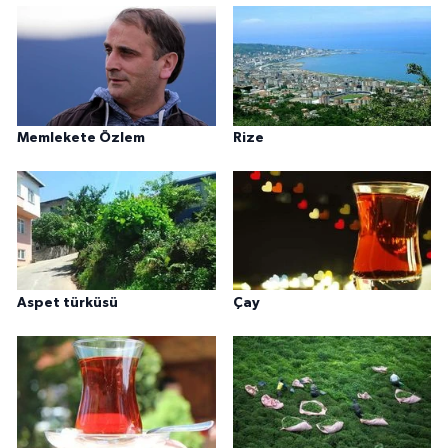
Memlekete Özlem
Rize
Aspet türküsü
Çay