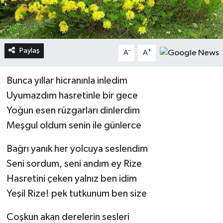
Paylaş
-
+
A
A
Bunca yıllar hicranınla inledim
Uyumazdım hasretinle bir gece
Yoğun esen rüzgarları dinlerdim
Meşgul oldum senin ile günlerce
Bağrı yanık her yolcuya seslendim
Seni sordum, seni andım ey Rize
Hasretini çeken yalnız ben idim
Yeşil Rize! pek tutkunum ben size
Coşkun akan derelerin sesleri