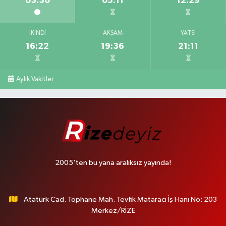
03:30
05:11
12:29
İKINDI
AKŞAM
YATSI
16:22
19:36
21:11
Aylık Vakitler
2005'ten bu yana aralıksız yayında!
Atatürk Cad. Tophane Mah. Tevfik Mataracı İş Hanı No: 203
Merkez/RİZE