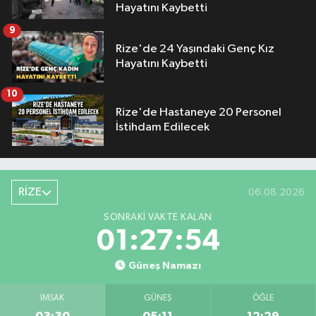
Hayatını Kaybetti
9
Rize'de 24 Yaşındaki Genç Kız
Hayatını Kaybetti
10
Rize'de Hastaneye 20 Personel
İstihdam Edilecek
RİZE
06.08.2026
SONRAKI VAKTE KALAN
01:27:53
Güneş Namazı
İMSAK
GÜNEŞ
ÖĞLE