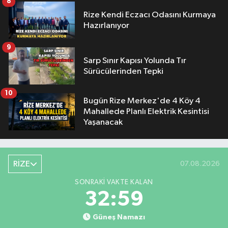
8
Rize Kendi Eczacı Odasını Kurmaya
Hazırlanıyor
9
Sarp Sınır Kapısı Yolunda Tır
Sürücülerinden Tepki
10
Bugün Rize Merkez'de 4 Köy 4
Mahallede Planlı Elektrik Kesintisi
Yaşanacak
RİZE
07.08.2026
SONRAKI VAKTE KALAN
32:59
Güneş Namazı