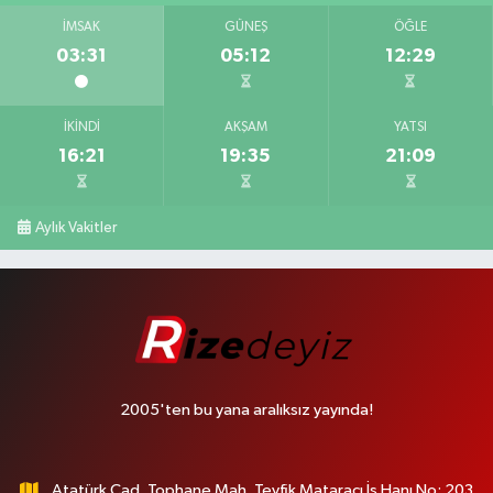
İMSAK
GÜNEŞ
ÖĞLE
03:31
05:12
12:29
İKINDI
AKŞAM
YATSI
16:21
19:35
21:09
Aylık Vakitler
2005'ten bu yana aralıksız yayında!
Atatürk Cad. Tophane Mah. Tevfik Mataracı İş Hanı No: 203