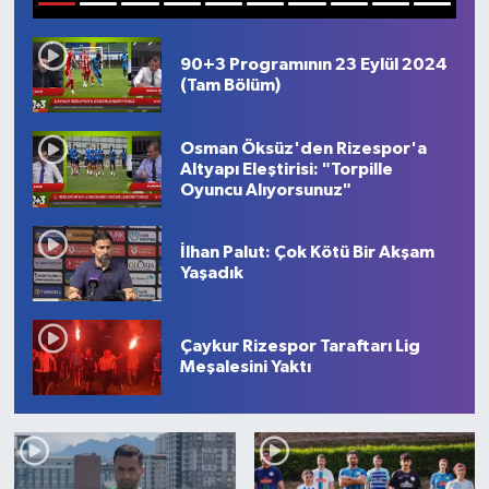
1
2
3
4
5
6
7
8
9
10
90+3 Programının 23 Eylül 2024
(Tam Bölüm)
Osman Öksüz'den Rizespor'a
Altyapı Eleştirisi: "Torpille
Oyuncu Alıyorsunuz"
İlhan Palut: Çok Kötü Bir Akşam
Yaşadık
Çaykur Rizespor Taraftarı Lig
Meşalesini Yaktı