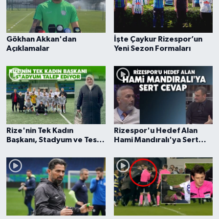
Gökhan Akkan'dan
İşte Çaykur Rizespor’un
Açıklamalar
Yeni Sezon Formaları
Rize'nin Tek Kadın
Rizespor'u Hedef Alan
Başkanı, Stadyum ve Tesis
Hami Mandıralı'ya Sert
Talep Ediyor!
Cevap