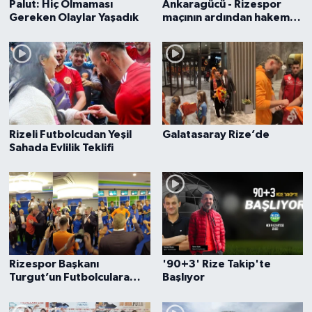
Palut: Hiç Olmaması
Ankaragücü - Rizespor
Gereken Olaylar Yaşadık
maçının ardından hakeme
yumruklu saldırı
Rizeli Futbolcudan Yeşil
Galatasaray Rize’de
Sahada Evlilik Teklifi
Rizespor Başkanı
'90+3' Rize Takip'te
Turgut’un Futbolculara
Başlıyor
Moral Konuşması