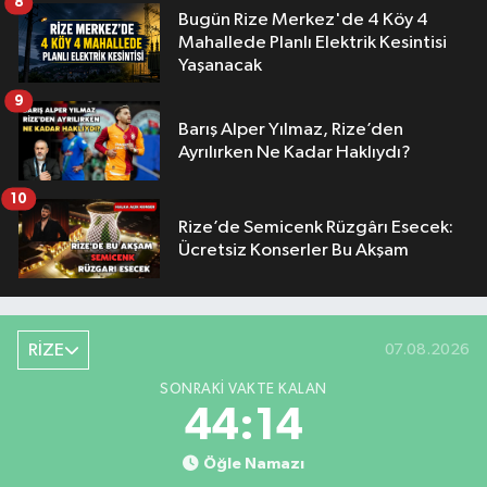
8
Bugün Rize Merkez'de 4 Köy 4
Mahallede Planlı Elektrik Kesintisi
Yaşanacak
9
Barış Alper Yılmaz, Rize’den
Ayrılırken Ne Kadar Haklıydı?
10
Rize’de Semicenk Rüzgârı Esecek:
Ücretsiz Konserler Bu Akşam
RİZE
07.08.2026
SONRAKI VAKTE KALAN
44:14
Öğle Namazı