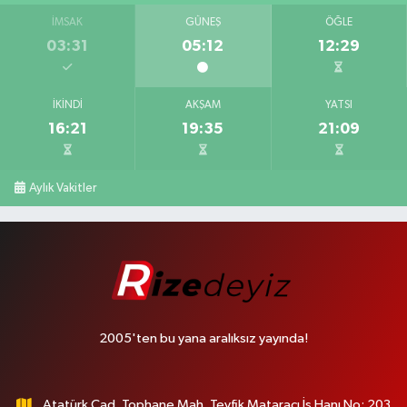
İMSAK
GÜNEŞ
ÖĞLE
03:31
05:12
12:29
İKINDI
AKŞAM
YATSI
16:21
19:35
21:09
Aylık Vakitler
2005'ten bu yana aralıksız yayında!
Atatürk Cad. Tophane Mah. Tevfik Mataracı İş Hanı No: 203