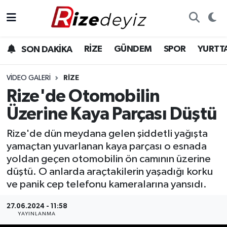
Spor
Rize Nöbetçi Eczaneler
RİZE
GÜNDEM
SPOR
YURTT
SON DAKİKA
Gündem
Rize Hava Durumu
VIDEO GALERI
RIZE
Yurttan Haberler
Rize Trafik Yoğunluk Haritası
Rize'de Otomobilin
Üzerine Kaya Parçası Düştü
Ekonomi
Süper Lig Puan Durumu ve Fikstür
Rize'de dün meydana gelen şiddetli yağışta
Teknoloji
Tüm Manşetler
yamaçtan yuvarlanan kaya parçası o esnada
yoldan geçen otomobilin ön camının üzerine
Sağlık
Son Dakika Haberleri
düştü. O anlarda araçtakilerin yaşadığı korku
ve panik cep telefonu kameralarına yansıdı.
Haber Arşivi
27.06.2024 - 11:58
YAYINLANMA