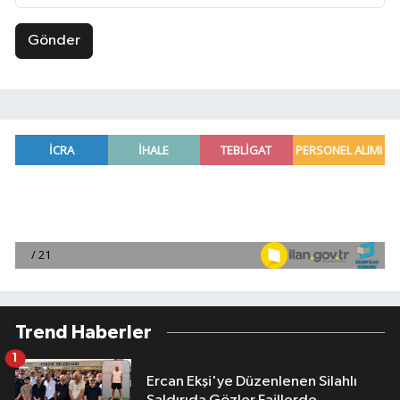
Gönder
Trend Haberler
1
Ercan Ekşi'ye Düzenlenen Silahlı