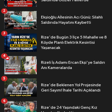
Saldırıda Gözler Faillerde
2
Ekşioğlu Aİlesinin Acı Günü: Silahlı
Saldırıda Hayatını Kaybetti
3
Rize'de Bugün 3 İlçe 5 Mahalle ve 8
Köyde Planlı Elektrik Kesintisi
Yaşanacak
4
Rizeli İş Adamı Ercan Ekşi'ye Saldırı
Anı Kameralarda
5
Rize'de Beklenen Yol Projesinde
Geri Sayım! İhale Tarihi Açıklandı
6
Rize'de 24 Yaşındaki Genç Kız