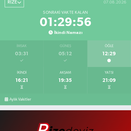
RİZE
07.08.2026
SONRAKI VAKTE KALAN
01:29:56
İkindi Namazı
İMSAK
GÜNEŞ
ÖĞLE
03:31
05:12
12:29
İKINDI
AKŞAM
YATSI
16:21
19:35
21:09
Aylık Vakitler