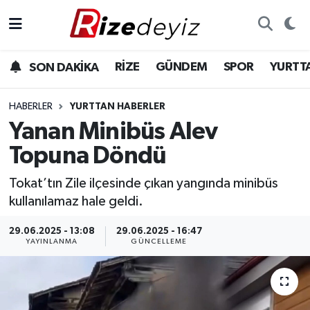
Spor
Rize Nöbetçi Eczaneler
RİZE
GÜNDEM
SPOR
YURTT
SON DAKİKA
Gündem
Rize Hava Durumu
HABERLER
YURTTAN HABERLER
Yurttan Haberler
Rize Trafik Yoğunluk Haritası
Yanan Minibüs Alev
Topuna Döndü
Ekonomi
Süper Lig Puan Durumu ve Fikstür
Tokat’tın Zile ilçesinde çıkan yangında minibüs
Teknoloji
Tüm Manşetler
kullanılamaz hale geldi.
Sağlık
Son Dakika Haberleri
29.06.2025 - 13:08
29.06.2025 - 16:47
YAYINLANMA
GÜNCELLEME
Haber Arşivi