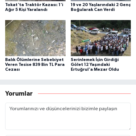
Tokat'ta Traktör Kazası: 1'i
19 ve 20 Yaşlarındaki 2 Genç
Ağır 5 Kişi Yaralandı
Boğularak Can Verdi
Balık Ölümlerine Sebebiyet
Serinlemek İçin Girdiği
Veren Tesise 839 Bin TL Para
Gölet 12 Yaşındaki
Cezası
Ertuğrul'a Mezar Oldu
Yorumlar