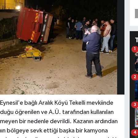
1
2
Eynesil'e bağlı Aralık Köyü Tekelli mevkiinde
3
lduğu öğrenilen ve A.Ü. tarafından kullanılan
emeyen bir nedenle devrildi. Kazanın ardından
nın bölgeye sevk ettiği başka bir kamyona
4