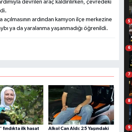
ardımıyla devrilen araç kaldırılırken, çevredeki
di.
ma açılmasının ardından kamyon ilçe merkezine
5
aybı ya da yaralanma yaşanmadığı öğrenildi.
6
7
8
9
n' fındıkta ilk hasat
Alkol Can Aldı: 25 Yaşındaki