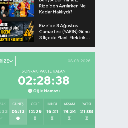
Barış Alper Yılmaz,
Rize’den Ayrılırken Ne
Kadar Haklıydı?
Rize’de 8 Ağustos
Cumartesi (YARIN) Günü
3 İlçede Planlı Elektrik
Kesintisi Yapılacak
RİZE
08.08.2026
SONRAKI VAKTE KALAN
02:28:37
Öğle Namazı
SAK
GÜNEŞ
ÖĞLE
İKINDI
AKŞAM
YATSI
:33
05:13
12:29
16:21
19:34
21:08