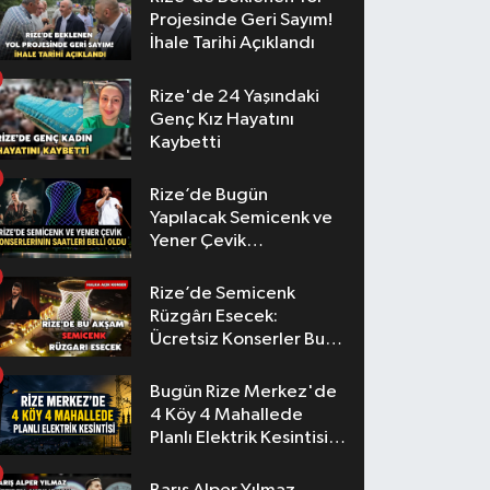
Projesinde Geri Sayım!
İhale Tarihi Açıklandı
Rize'de 24 Yaşındaki
Genç Kız Hayatını
Kaybetti
Rize’de Bugün
Yapılacak Semicenk ve
Yener Çevik
Konserlerinin Saatleri
Belli Oldu
Rize’de Semicenk
Rüzgârı Esecek:
Ücretsiz Konserler Bu
Akşam
Bugün Rize Merkez'de
4 Köy 4 Mahallede
Planlı Elektrik Kesintisi
Yaşanacak