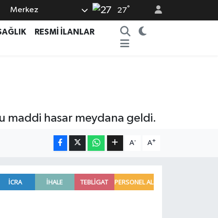
°
Merkez
27
SAĞLIK
RESMİ İLANLAR
ucu maddi hasar meydana geldi.
-
+
A
A