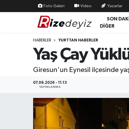
Foto Galeri
Video
Yazarlar
SON DAK
Spor
Rize Nöbetçi Eczaneler
DİĞER
Gündem
Rize Hava Durumu
HABERLER
YURTTAN HABERLER
Yaş Çay Yükl
Yurttan Haberler
Rize Trafik Yoğunluk Haritası
Ekonomi
Süper Lig Puan Durumu ve Fikstür
Giresun'un Eynesil ilçesinde y
Teknoloji
Tüm Manşetler
07.06.2026 - 11:13
YAYINLANMA
Sağlık
Son Dakika Haberleri
Haber Arşivi