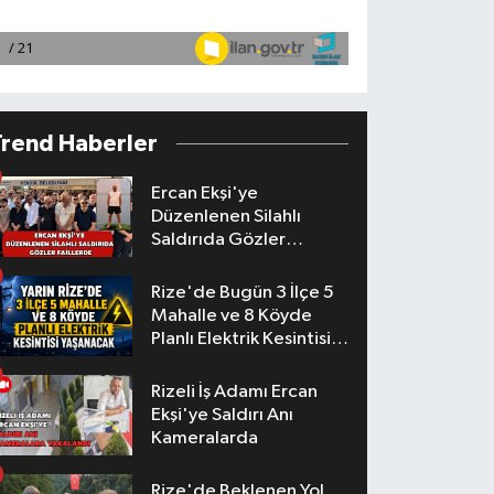
Trend Haberler
Ercan Ekşi'ye
Düzenlenen Silahlı
Saldırıda Gözler
Faillerde
Rize'de Bugün 3 İlçe 5
Mahalle ve 8 Köyde
Planlı Elektrik Kesintisi
Yaşanacak
Rizeli İş Adamı Ercan
Ekşi'ye Saldırı Anı
Kameralarda
Rize'de Beklenen Yol