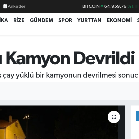
BITCOIN
64.959,79
%1.11
Anketler
DOLAR
47,7436
%0.18
İKA
RİZE
GÜNDEM
SPOR
YURTTAN
EKONOMİ
EURO
55,2510
%0.32
STERLİN
64,4811
%0.38
GRAM ALTIN
6660.55
%0.03
ü Kamyon Devrildi
BİST100
13.779
%-14
aş çay yüklü bir kamyonun devrilmesi son