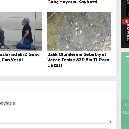
Genç Hayatını Kaybetti
10
aşlarındaki 2 Genç
Balık Ölümlerine Sebebiyet
 Can Verdi
Veren Tesise 839 Bin TL Para
Cezası
İM
03