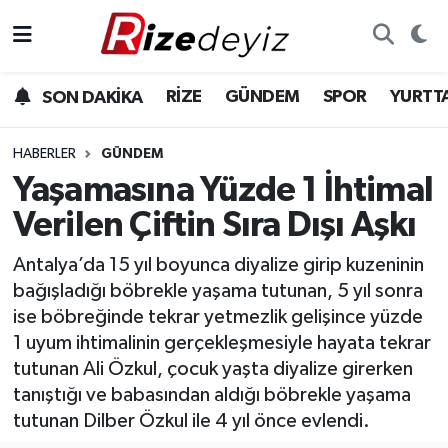
Spor
Rize Nöbetçi Eczaneler
RİZE
GÜNDEM
SPOR
YURTT
SON DAKİKA
Gündem
Rize Hava Durumu
HABERLER
GÜNDEM
Yurttan Haberler
Rize Trafik Yoğunluk Haritası
Yaşamasına Yüzde 1 İhtimal
Verilen Çiftin Sıra Dışı Aşkı
Ekonomi
Süper Lig Puan Durumu ve Fikstür
Antalya’da 15 yıl boyunca diyalize girip kuzeninin
Teknoloji
Tüm Manşetler
bağışladığı böbrekle yaşama tutunan, 5 yıl sonra
ise böbreğinde tekrar yetmezlik gelişince yüzde
Sağlık
Son Dakika Haberleri
1 uyum ihtimalinin gerçekleşmesiyle hayata tekrar
tutunan Ali Özkul, çocuk yaşta diyalize girerken
Haber Arşivi
tanıştığı ve babasından aldığı böbrekle yaşama
tutunan Dilber Özkul ile 4 yıl önce evlendi.