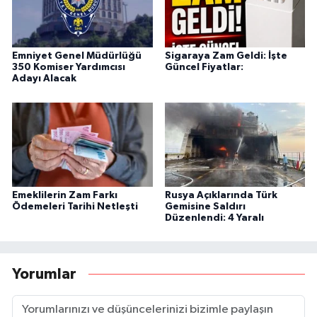
Emniyet Genel Müdürlüğü
Sigaraya Zam Geldi: İşte
350 Komiser Yardımcısı
Güncel Fiyatlar:
Adayı Alacak
Emeklilerin Zam Farkı
Rusya Açıklarında Türk
Ödemeleri Tarihi Netleşti
Gemisine Saldırı
Düzenlendi: 4 Yaralı
Yorumlar