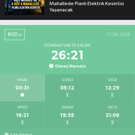
Mahallede Planlı Elektrik Kesintisi
Yaşanacak
RİZE
07.08.2026
SONRAKI VAKTE KALAN
26:21
Güneş Namazı
İMSAK
GÜNEŞ
ÖĞLE
03:31
05:12
12:29
İKINDI
AKŞAM
YATSI
16:21
19:35
21:09
Aylık Vakitler