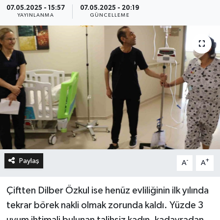
07.05.2025 - 15:57
07.05.2025 - 20:19
YAYINLANMA
GÜNCELLEME
Paylaş
-
+
A
A
Çiftten Dilber Özkul ise henüz evliliğinin ilk yılında
tekrar börek nakli olmak zorunda kaldı. Yüzde 3
uyum ihtimali bulunan talihsiz kadın, kadavradan