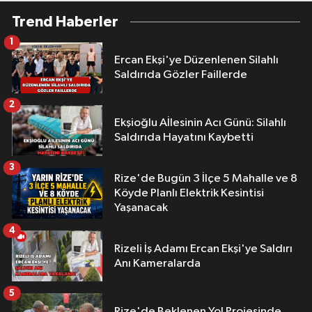
Trend Haberler
1
Ercan Ekşi'ye Düzenlenen Silahlı
Saldırıda Gözler Faillerde
2
Ekşioğlu Aİlesinin Acı Günü: Silahlı
Saldırıda Hayatını Kaybetti
3
Rize'de Bugün 3 İlçe 5 Mahalle ve 8
Köyde Planlı Elektrik Kesintisi
Yaşanacak
4
Rizeli İş Adamı Ercan Ekşi'ye Saldırı
Anı Kameralarda
5
Rize'de Beklenen Yol Projesinde