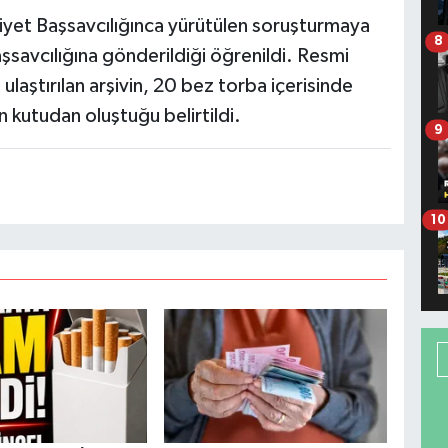
et Başsavcılığınca yürütülen soruşturmaya
8
aşsavcılığına gönderildiği öğrenildi. Resmi
laştırılan arşivin, 20 bez torba içerisinde
n kutudan oluştuğu belirtildi.
9
10