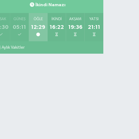
İkindi Namazı
SAK
GÜNEŞ
ÖĞLE
İKINDI
AKŞAM
YATSI
:30
05:11
12:29
16:22
19:36
21:11
Aylık Vakitler