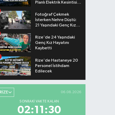
Planlı Elektrik Kesintisi
Yaşanacak
Fotoğraf Çekmek
İsterken Nehre Düştü:
21 Yaşındaki Genç Kız
Hayatını Kaybetti
Rize'de 24 Yaşındaki
Genç Kız Hayatını
Kaybetti
Rize'de Hastaneye 20
Personel İstihdam
Edilecek
RİZE
06.08.2026
SONRAKI VAKTE KALAN
02:11:30