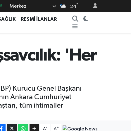
°
Merkez
6
24
5
SAĞLIK
RESMİ İLANLAR
8
2
4
savcılık: 'Her
1
(BBP) Kurucu Genel Başkanı
anın Ankara Cumhuriyet
ştan, tüm ihtimaller
-
+
A
A