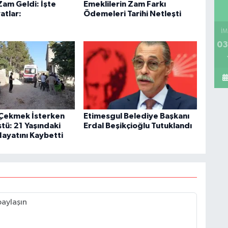
Zam Geldi: İşte
Emeklilerin Zam Farkı
atlar:
Ödemeleri Tarihi Netleşti
İM
03
Çekmek İsterken
Etimesgul Belediye Başkanı
tü: 21 Yaşındaki
Erdal Beşikçioğlu Tutuklandı
Hayatını Kaybetti