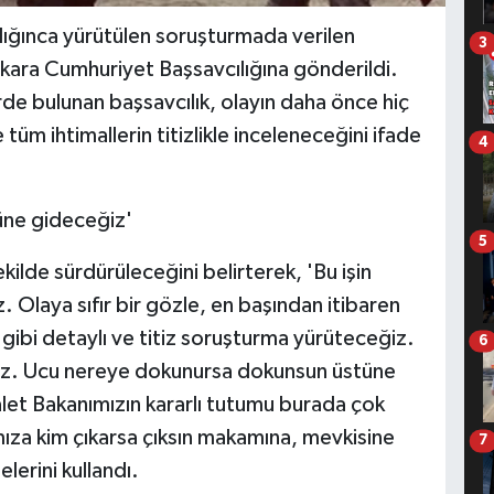
ğınca yürütülen soruşturmada verilen
3
nkara Cumhuriyet Başsavcılığına gönderildi.
de bulunan başsavcılık, olayın daha önce hiç
tüm ihtimallerin titizlikle inceleneceğini ifade
4
üne gideceğiz'
5
ilde sürdürüleceğini belirterek, 'Bu işin
. Olaya sıfır bir gözle, en başından itibaren
ibi detaylı ve titiz soruşturma yürüteceğiz.
6
eğiz. Ucu nereye dokunursa dokunsun üstüne
et Bakanımızın kararlı tutumu burada çok
mıza kim çıkarsa çıksın makamına, mevkisine
7
lerini kullandı.