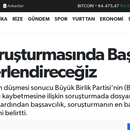
Anketler
BITCOIN
64.475,47
%0.6
DOLAR
47,5971
%0.0
İKA
RİZE
GÜNDEM
SPOR
YURTTAN
EKONOMİ
EURO
55,1336
%0.1
STERLİN
64,2534
%0.2
GRAM ALTIN
6527.85
%0.5
ruşturmasında Baş
BİST100
13.703
%1
rlendireceğiz
düşmesi sonucu Büyük Birlik Partisi'nin 
ı kaybetmesine ilişkin soruşturmada dosy
 ardından başsavcılık, soruşturmanın en ba
 belirtti.