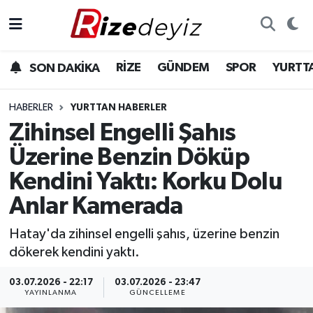
Spor
Rize Nöbetçi Eczaneler
RİZE
GÜNDEM
SPOR
YURTT
SON DAKİKA
Gündem
Rize Hava Durumu
HABERLER
YURTTAN HABERLER
Yurttan Haberler
Rize Trafik Yoğunluk Haritası
Zihinsel Engelli Şahıs
Üzerine Benzin Döküp
Ekonomi
Süper Lig Puan Durumu ve Fikstür
Kendini Yaktı: Korku Dolu
Teknoloji
Tüm Manşetler
Anlar Kamerada
Sağlık
Son Dakika Haberleri
Hatay'da zihinsel engelli şahıs, üzerine benzin
dökerek kendini yaktı.
Haber Arşivi
03.07.2026 - 22:17
03.07.2026 - 23:47
YAYINLANMA
GÜNCELLEME