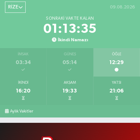
RİZE
09.08.2026
SONRAKI VAKTE KALAN
01:13:34
İkindi Namazı
İMSAK
GÜNEŞ
ÖĞLE
03:34
05:14
12:29
İKINDI
AKŞAM
YATSI
16:20
19:33
21:06
Aylık Vakitler