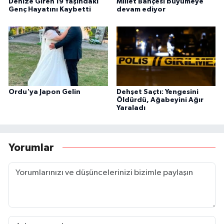
Denize Giren 19 Yaşındaki
Millet Bahçesi büyümeye
Genç Hayatını Kaybetti
devam ediyor
Ordu'ya Japon Gelin
Dehşet Saçtı: Yengesini
Öldürdü, Ağabeyini Ağır
Yaraladı
Yorumlar