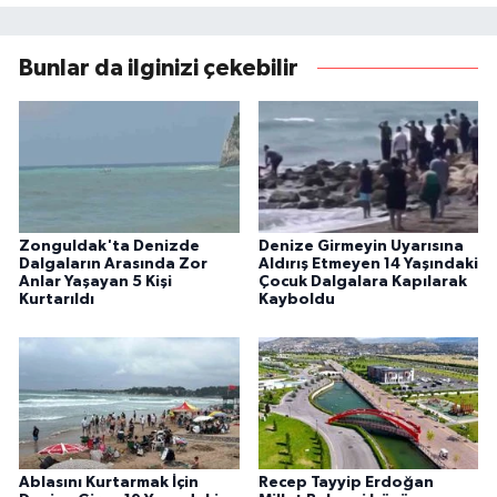
Bunlar da ilginizi çekebilir
Zonguldak'ta Denizde
Denize Girmeyin Uyarısına
Dalgaların Arasında Zor
Aldırış Etmeyen 14 Yaşındaki
Anlar Yaşayan 5 Kişi
Çocuk Dalgalara Kapılarak
Kurtarıldı
Kayboldu
Ablasını Kurtarmak İçin
Recep Tayyip Erdoğan