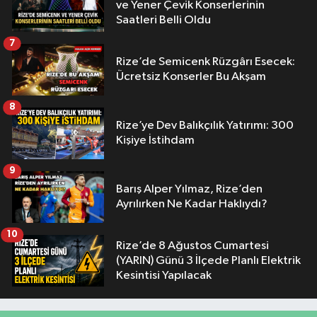
ve Yener Çevik Konserlerinin
Saatleri Belli Oldu
7
Rize’de Semicenk Rüzgârı Esecek:
Ücretsiz Konserler Bu Akşam
8
Rize’ye Dev Balıkçılık Yatırımı: 300
Kişiye İstihdam
9
Barış Alper Yılmaz, Rize’den
Ayrılırken Ne Kadar Haklıydı?
10
Rize’de 8 Ağustos Cumartesi
(YARIN) Günü 3 İlçede Planlı Elektrik
Kesintisi Yapılacak