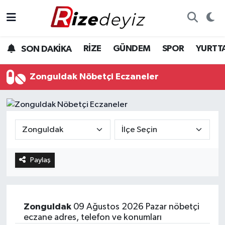
Spor
Rize Nöbetçi Eczaneler
RİZE
GÜNDEM
SPOR
YURTT
SON DAKİKA
Gündem
Rize Hava Durumu
Zonguldak Nöbetçi Eczaneler
Yurttan Haberler
Rize Trafik Yoğunluk Haritası
Ekonomi
Süper Lig Puan Durumu ve Fikstür
Teknoloji
Tüm Manşetler
Paylaş
Sağlık
Son Dakika Haberleri
Haber Arşivi
Zonguldak
09 Ağustos 2026 Pazar nöbetçi
eczane adres, telefon ve konumları