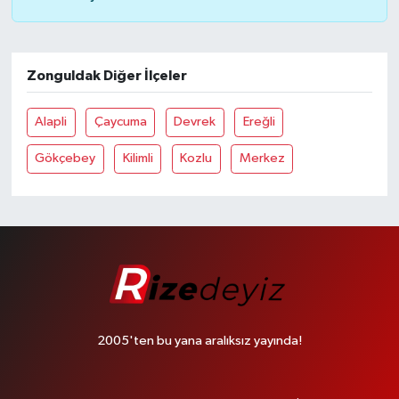
Zonguldak Diğer İlçeler
Alapli
Çaycuma
Devrek
Ereğli
Gökçebey
Kilimli
Kozlu
Merkez
2005'ten bu yana aralıksız yayında!