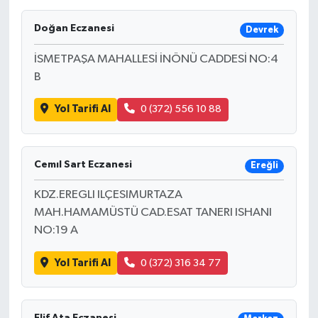
Doğan Eczanesi
Devrek
İSMETPAŞA MAHALLESİ İNÖNÜ CADDESİ NO:4
B
Yol Tarifi Al
0 (372) 556 10 88
Cemıl Sart Eczanesi
Ereğli
KDZ.EREGLI ILÇESIMURTAZA
MAH.HAMAMÜSTÜ CAD.ESAT TANERI ISHANI
NO:19 A
Yol Tarifi Al
0 (372) 316 34 77
Elif Ata Eczanesi