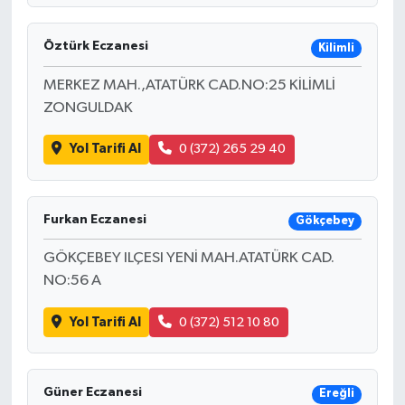
Öztürk Eczanesi
Kilimli
MERKEZ MAH.,ATATÜRK CAD.NO:25 KİLİMLİ
ZONGULDAK
Yol Tarifi Al
0 (372) 265 29 40
Furkan Eczanesi
Gökçebey
GÖKÇEBEY ILÇESI YENİ MAH.ATATÜRK CAD.
NO:56 A
Yol Tarifi Al
0 (372) 512 10 80
Güner Eczanesi
Ereğli