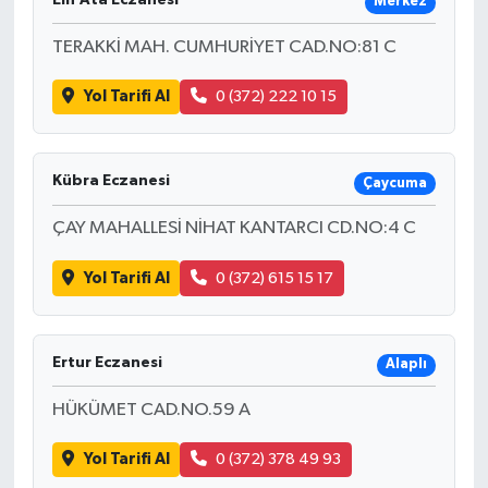
Merkez
TERAKKİ MAH. CUMHURİYET CAD.NO:81 C
Yol Tarifi Al
0 (372) 222 10 15
Kübra Eczanesi
Çaycuma
ÇAY MAHALLESİ NİHAT KANTARCI CD.NO:4 C
Yol Tarifi Al
0 (372) 615 15 17
Ertur Eczanesi
Alaplı
HÜKÜMET CAD.NO.59 A
Yol Tarifi Al
0 (372) 378 49 93