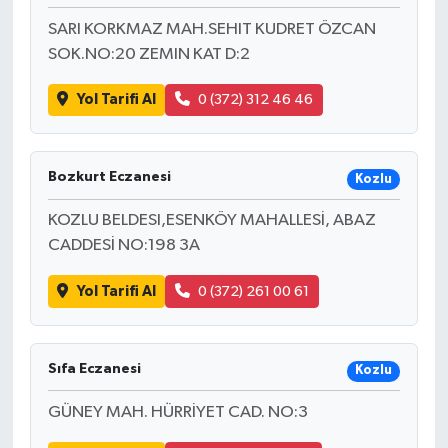
SARI KORKMAZ MAH.SEHIT KUDRET ÖZCAN
SOK.NO:20 ZEMIN KAT D:2
Yol Tarifi Al
0 (372) 312 46 46
Bozkurt Eczanesi
Kozlu
KOZLU BELDESI,ESENKÖY MAHALLESİ, ABAZ
CADDESİ NO:198 3A
Yol Tarifi Al
0 (372) 261 00 61
Sıfa Eczanesi
Kozlu
GÜNEY MAH. HÜRRİYET CAD. NO:3