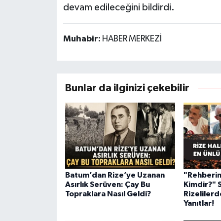
devam edileceğini bildirdi.
Muhabir:
HABER MERKEZİ
Bunlar da ilginizi çekebilir
Batum’dan Rize’ye Uzanan
"Rehberin
Asırlık Serüven: Çay Bu
Kimdir?" 
Topraklara Nasıl Geldi?
Rizelilerd
Yanıtlar!