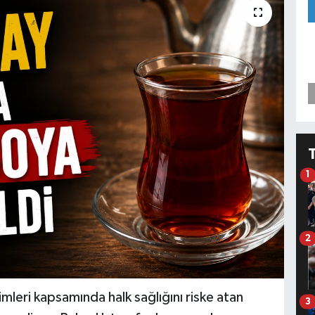
1
2
leri kapsamında halk sağlığını riske atan
3