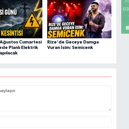
İM
03
 Ağustos Cumartesi
Rize'de Geceye Damga
ede Planlı Elektrik
Vuran İsim: Semicenk
Yapılacak