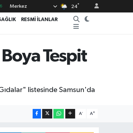
°
Merkez
6
24
6
SAĞLIK
RESMİ İLANLAR
2
2
2
 Boya Tespit
8
 Gıdalar" listesinde Samsun'da
-
+
A
A