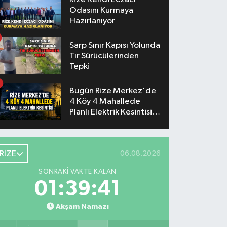
Odasını Kurmaya
Hazırlanıyor
Sarp Sınır Kapısı Yolunda
Tır Sürücülerinden
Tepki
Bugün Rize Merkez'de
4 Köy 4 Mahallede
Planlı Elektrik Kesintisi
Yaşanacak
RİZE
06.08.2026
SONRAKI VAKTE KALAN
01:39:40
Akşam Namazı