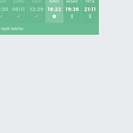
SAK
GÜNEŞ
ÖĞLE
İKINDI
AKŞAM
YATSI
:30
05:11
12:29
16:22
19:36
21:11
Aylık Vakitler