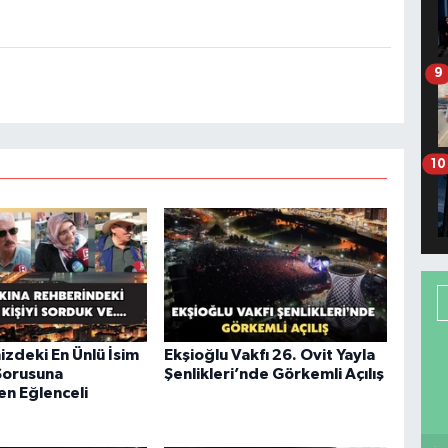
9
10
izdeki En Ünlü İsim
Ekşioğlu Vakfı 26. Ovit Yayla
Sorusuna
Şenlikleri’nde Görkemli Açılış
en Eğlenceli