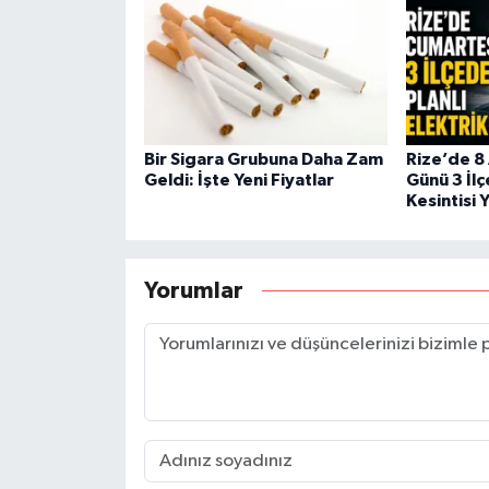
Bir Sigara Grubuna Daha Zam
Rize’de 8
Geldi: İşte Yeni Fiyatlar
Günü 3 İlç
Kesintisi 
Yorumlar