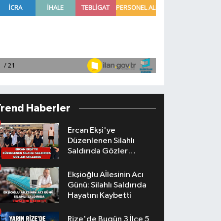
Trend Haberler
Ercan Ekşi'ye
Düzenlenen Silahlı
Saldırıda Gözler
Faillerde
Ekşioğlu Aİlesinin Acı
Günü: Silahlı Saldırıda
Hayatını Kaybetti
Rize'de Bugün 3 İlçe 5