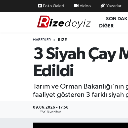
Foto Galeri
Video
Yazarlar
SON DAK
Spor
Rize Nöbetçi Eczaneler
DİĞER
Gündem
Rize Hava Durumu
HABERLER
RIZE
3 Siyah Çay M
Yurttan Haberler
Rize Trafik Yoğunluk Haritası
Edildi
Ekonomi
Süper Lig Puan Durumu ve Fikstür
Teknoloji
Tüm Manşetler
Tarım ve Orman Bakanlığı'nın g
faaliyet gösteren 3 farklı siyah 
Sağlık
Son Dakika Haberleri
09.06.2026 - 17:56
Haber Arşivi
YAYINLANMA