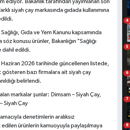
 ediyor. Bakanlık tarafından yayımlanan son
rklı siyah çay markasında gıdada kullanımına
dildi.
4
ki Sağlığı, Gıda ve Yem Kanunu kapsamında
 söz konusu ürünler, Bakanlığın "Sağlığı
5
dahil edildi.
 Haziran 2026 tarihinde güncellenen listede,
 gösteren bazı firmalara ait siyah çay
6
ıldığı belirlendi.
alan markalar şunlar: Dimsam – Siyah Çay,
7
– Siyah Çay
 amacıyla denetimlerin aralıksız
 edilen ürünlerin kamuoyuyla paylaşılmaya
8