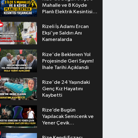
Mahalle ve 8 Köyde
Planlı Elektrik Kesintisi
Yaşanacak
Rizeli İş Adamı Ercan
Ekşi'ye Saldırı Anı
Kameralarda
Rize'de Beklenen Yol
Projesinde Geri Sayım!
İhale Tarihi Açıklandı
Rize'de 24 Yaşındaki
Genç Kız Hayatını
Kaybetti
Rize’de Bugün
Yapılacak Semicenk ve
Yener Çevik
Konserlerinin Saatleri
Belli Oldu
Rize Kendi Eczacı