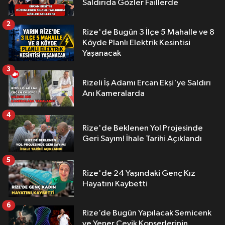
Saldırıda Gözler Faillerde
2
Rize'de Bugün 3 İlçe 5 Mahalle ve 8
Köyde Planlı Elektrik Kesintisi
Yaşanacak
3
Rizeli İş Adamı Ercan Ekşi'ye Saldırı
Anı Kameralarda
4
Rize'de Beklenen Yol Projesinde
Geri Sayım! İhale Tarihi Açıklandı
5
Rize'de 24 Yaşındaki Genç Kız
Hayatını Kaybetti
6
Rize’de Bugün Yapılacak Semicenk
ve Yener Çevik Konserlerinin