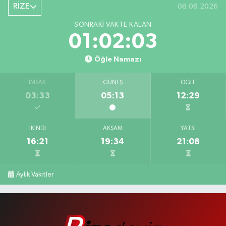
RİZE
08.08.2026
SONRAKI VAKTE KALAN
01:02:03
Öğle Namazı
İMSAK
GÜNEŞ
ÖĞLE
03:33
05:13
12:29
İKINDI
AKŞAM
YATSI
16:21
19:34
21:08
Aylık Vakitler