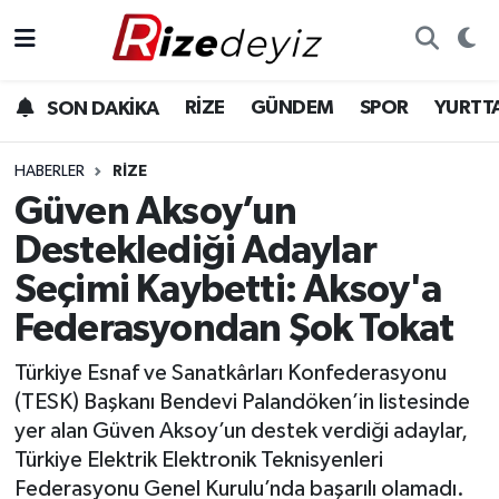
Spor
Rize Nöbetçi Eczaneler
RİZE
GÜNDEM
SPOR
YURTT
SON DAKİKA
Gündem
Rize Hava Durumu
HABERLER
RIZE
Yurttan Haberler
Rize Trafik Yoğunluk Haritası
Güven Aksoy’un
Desteklediği Adaylar
Ekonomi
Süper Lig Puan Durumu ve Fikstür
Seçimi Kaybetti: Aksoy'a
Teknoloji
Tüm Manşetler
Federasyondan Şok Tokat
Sağlık
Son Dakika Haberleri
Türkiye Esnaf ve Sanatkârları Konfederasyonu
(TESK) Başkanı Bendevi Palandöken’in listesinde
Haber Arşivi
yer alan Güven Aksoy’un destek verdiği adaylar,
Türkiye Elektrik Elektronik Teknisyenleri
Federasyonu Genel Kurulu’nda başarılı olamadı.