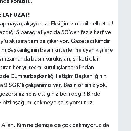
inde konuştu.
 LAF UZAT!
 yapmaya çalışıyoruz. Eksiğimiz olabilir elbette!
azdığı 5 paragraf yazıda 50’den fazla harf ve
’u aklı sıra temize çıkarıyor. Gazeteci kimdir
m Başkanlığının basın kriterlerine uyan kişilere
Aynı zamanda basın kuruluşları, şirketi olan
ıran her yıl resmi kuruluşlar tarafından
izde Cumhurbaşkanlığı İletişim Başkanlığının
 9 SGK’lı çalışanımız var. Basın ofisiniz yok,
zersiniz ne iş ettiğiniz belli değil! Birde
 bizi aşağı mı çekmeye çalışıyorsunuz
vel Allah. Kim ne demişe de çok bakmıyoruz da