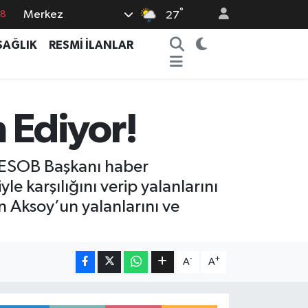
°
Merkez
27
18
32
SAĞLIK
RESMİ İLANLAR
38
03
 Ediyor!
14
 RESOB Başkanı haber
e karşılığını verip yalanlarını
n Aksoy’un yalanlarını ve
-
+
A
A