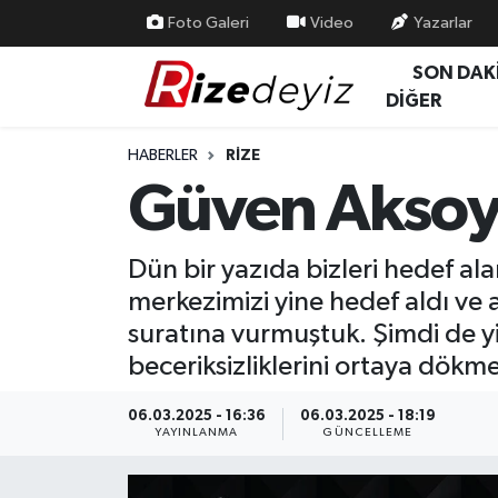
Foto Galeri
Video
Yazarlar
SON DAK
Spor
Rize Nöbetçi Eczaneler
DİĞER
Gündem
Rize Hava Durumu
HABERLER
RIZE
Güven Aksoy
Yurttan Haberler
Rize Trafik Yoğunluk Haritası
Ekonomi
Süper Lig Puan Durumu ve Fikstür
Dün bir yazıda bizleri hedef a
merkezimizi yine hedef aldı ve a
Teknoloji
Tüm Manşetler
suratına vurmuştuk. Şimdi de y
beceriksizliklerini ortaya dök
Sağlık
Son Dakika Haberleri
06.03.2025 - 16:36
06.03.2025 - 18:19
Haber Arşivi
YAYINLANMA
GÜNCELLEME