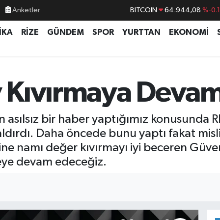
Anketler
DOLAR
47,7436
%0.
EURO
55,2510
%0.
İKA
RİZE
GÜNDEM
SPOR
YURTTAN
EKONOMİ
STERLİN
64,4811
%0.
GRAM ALTIN
6660.55
%0.
 Kıvırmaya Devam
BİST100
13.779
%-
lan asılsız bir haber yaptığımız konusunda
ldırdı. Daha öncede bunu yaptı fakat misliyl
ine namı değer kıvırmayı iyi beceren Güve
meye devam edeceğiz.