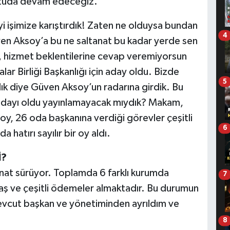
ltuda devam edeceğiz.
yi işimize karıştırdık! Zaten ne olduysa bundan
4
ven Aksoy’a bu ne saltanat bu kadar yerde sen
, hizmet beklentilerine cevap veremiyorsun
ar Birliği Başkanlığı için aday oldu. Bizde
5
dık diye Güven Aksoy’un radarına girdik. Bu
adayı oldu yayınlamayacak mıydık? Makam,
y, 26 oda başkanına verdiği görevler çeşitli
6
 hatırı sayılır bir oy aldı.
İ?
nat sürüyor. Toplamda 6 farklı kurumda
7
aş ve çeşitli ödemeler almaktadır. Bu durumun
cut başkan ve yönetiminden ayrıldım ve
8