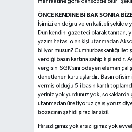
menfaatine göre dansözde olur" şekl
ÖNCE KENDİNE Bİ BAK SONRA BİZE
İşimizi en doğru ve en kaliteli şekilde
Dün kendini gazeteci olarak tanıtan, y
yazım hatası olan kişi utanmadan Aksoy
biliyor musun? Cumhurbaşkanlığı İletişi
verdiği basın kartına sahip kişilerdir. 
vergisini SGK’sını ödeyen eleman çalışt
denetlenen kuruluşlardır. Basın ofisim
vermiş olduğu 5'i basın kartlı toplamda
yeriniz yok yurdunuz yok, sokaklarda ge
utanmadan üretiyoruz çalışıyoruz diye
bozacının şahidi şıracılar sizi!
Hırsızlığımız yok arsızlığımız yok ev