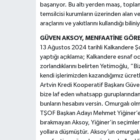
başarıyor. Bu altı yerden maaş, toplant
temsilcisi kurumların üzerinden alan 
araçlarını ve yakıtlarını kullandığı bilini
GÜVEN AKSOY, MENFAATİNE GÖR
13 Ağustos 2024 tarihli Kalkandere Ş
yaptığı açıklama; Kalkandere esnaf 
zorlandıklarını belirten Yetimoğlu, “B
kendi işlerimizden kazandığımız ücre
Artvin Kredi Kooperatif Başkanı Güve
bize laf eden whatsapp guruplarından
bunların hesabını versin. Omurgalı olm
TŞOF Başkan Adayı Mehmet Yiğiner’e
bırakmayan Aksoy, Yiğiner’in seçimleri
yollara düşmüştür. Aksoy’un omurgalı