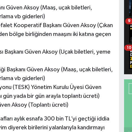
anı Güven Aksoy (Maaş, uçak biletleri,
lama vb giderleri)
9
Kefalet Kooperatif Başkanı Güven Aksoy (Çıkan
n bölge birliğinden maaşını iki katına geçen
10
ası Başkanı Güven Aksoy (Uçak biletleri, yeme
)
liği Başkanı Güven Aksoy (Maaş, uçak biletleri,
lama vb giderleri)
syonu (TESK) Yönetim Kurulu Üyesi Güven
ı gün yada bir gün arayla toplantı ücreti)
en Aksoy (Toplantı ücreti)
rafları aylık esnafa 300 bin TL’yi geçtiği iddia
m diyerek birilerini yalanlarıyla kandırmayı