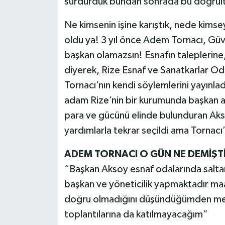
sürdürdük bundan sonrada bu doğru
Ne kimsenin işine karıştık, nede kimse
oldu ya! 3 yıl önce Adem Tornacı, Gü
başkan olamazsın! Esnafın taleplerine
diyerek, Rize Esnaf ve Sanatkarlar Odal
Tornacı’nın kendi söylemlerini yayınla
adam Rize’nin bir kurumunda başkan 
para ve gücünü elinde bulunduran Akso
yardımlarla tekrar seçildi ama Tornacı’da
ADEM TORNACI O GÜN NE DEMİŞT
“Başkan Aksoy esnaf odalarında salta
başkan ve yöneticilik yapmaktadır ma
doğru olmadığını düşündüğümden mev
toplantılarına da katılmayacağım”