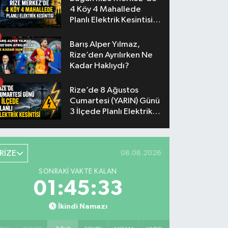
4 Köy 4 Mahallede
Planlı Elektrik Kesintisi
Yaşanacak
Barış Alper Yılmaz,
Rize’den Ayrılırken Ne
Kadar Haklıydı?
Rize’de 8 Ağustos
Cumartesi (YARIN) Günü
3 İlçede Planlı Elektrik
Kesintisi Yapılacak
RİZE
08.08.2026
SONRAKI VAKTE KALAN
01:45:32
İkindi Namazı