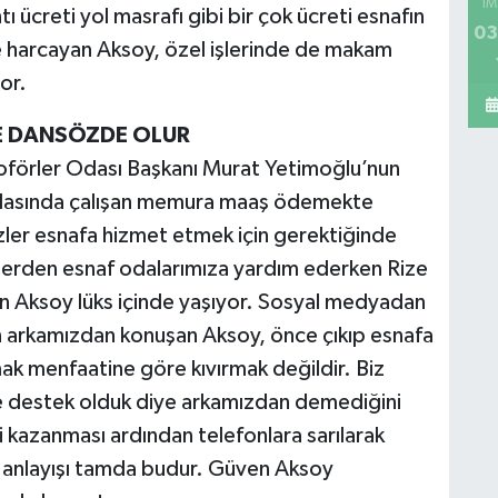
İM
ı ücreti yol masrafı gibi bir çok ücreti esnafın
03
ve harcayan Aksoy, özel işlerinde de makam
yor.
E DANSÖZDE OLUR
oförler Odası Başkanı Murat Yetimoğlu’nun
odasında çalışan memura maaş ödemekte
izler esnafa hizmet etmek için gerektiğinde
tlerden esnaf odalarımıza yardım ederken Rize
n Aksoy lüks içinde yaşıyor. Sosyal medyadan
 arkamızdan konuşan Aksoy, önce çıkıp esnafa
ak menfaatine göre kıvırmak değildir. Biz
 destek olduk diye arkamızdan demediğini
 kazanması ardından telefonlara sarılarak
 anlayışı tamda budur. Güven Aksoy