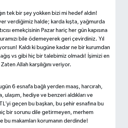
ğın tek bir şey yokken bizi mi hedef aldın!
yer verdiğimiz halde; karda kışta, yağmurda
cısı emekçisinin Pazar hariç her gün kapısına
turamızı bile ödemeyerek geri çevirdiniz. Yıl
orsun! Kaldı ki bugüne kadar ne bir kurumdan
ğış vs gibi hiç bir talebimiz olmadı! İşimizi en
ten Allah karşılığını veriyor.
bugün 6 esnafa bağlı yerden maaş, harcırah,
 ulaşım, hediye ve benzeri aldıkları ve
 TL’yi geçen bu başkan, bu şehir esnafına bu
hiç bir sorunu dile getirmeyen, merhem
e bu makamları korumanın derdinde!