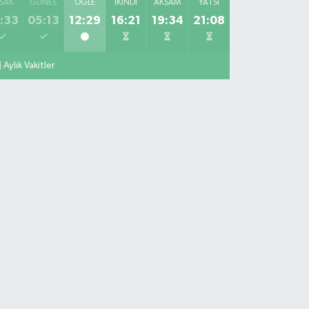
SAK
GÜNEŞ
ÖĞLE
İKINDI
AKŞAM
YATSI
:33
05:13
12:29
16:21
19:34
21:08
Aylık Vakitler