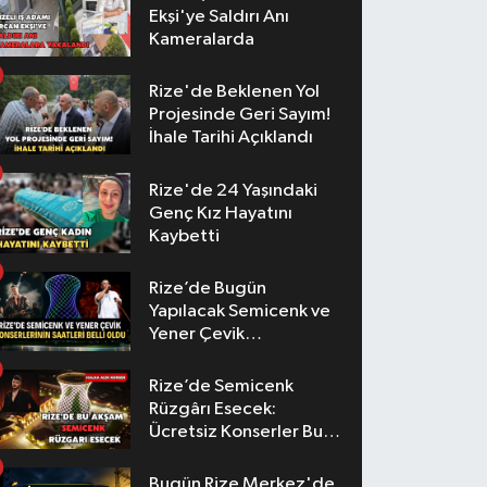
Ekşi'ye Saldırı Anı
Kameralarda
Rize'de Beklenen Yol
Projesinde Geri Sayım!
İhale Tarihi Açıklandı
Rize'de 24 Yaşındaki
Genç Kız Hayatını
Kaybetti
Rize’de Bugün
Yapılacak Semicenk ve
Yener Çevik
Konserlerinin Saatleri
Belli Oldu
Rize’de Semicenk
Rüzgârı Esecek:
Ücretsiz Konserler Bu
Akşam
Bugün Rize Merkez'de