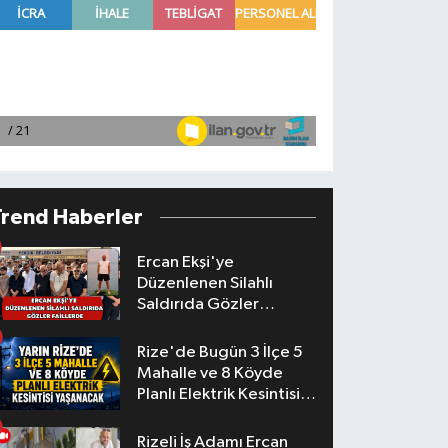
Trend Haberler
Ercan Ekşi'ye
Düzenlenen Silahlı
Saldırıda Gözler
Faillerde
Rize'de Bugün 3 İlçe 5
Mahalle ve 8 Köyde
Planlı Elektrik Kesintisi
Yaşanacak
Rizeli İş Adamı Ercan