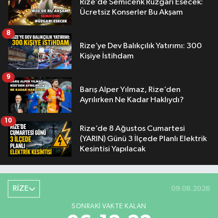
Rize’de Semicenk Rüzgârı Esecek:
Ücretsiz Konserler Bu Akşam
8
Rize’ye Dev Balıkçılık Yatırımı: 300
Kişiye İstihdam
9
Barış Alper Yılmaz, Rize’den
Ayrılırken Ne Kadar Haklıydı?
10
Rize’de 8 Ağustos Cumartesi
(YARIN) Günü 3 İlçede Planlı Elektrik
Kesintisi Yapılacak
RİZE
09.08.2026
SONRAKI VAKTE KALAN