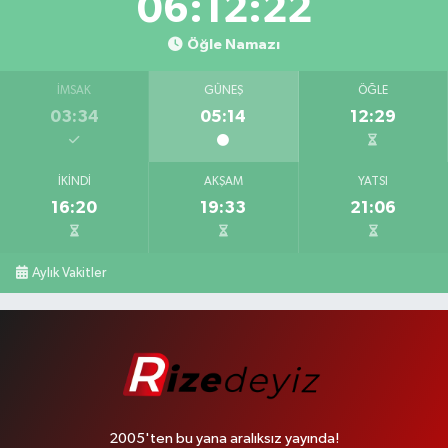
06:12:22
Öğle Namazı
İMSAK
GÜNEŞ
ÖĞLE
03:34
05:14
12:29
İKINDI
AKŞAM
YATSI
16:20
19:33
21:06
Aylık Vakitler
2005'ten bu yana aralıksız yayında!