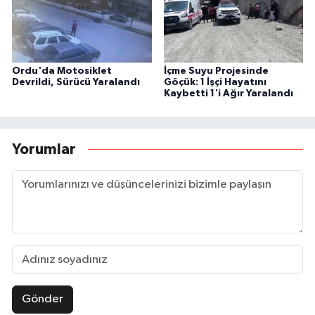
Ordu'da Motosiklet
İçme Suyu Projesinde
Devrildi, Sürücü Yaralandı
Göçük: 1 İşçi Hayatını
Kaybetti 1'i Ağır Yaralandı
Yorumlar
Gönder