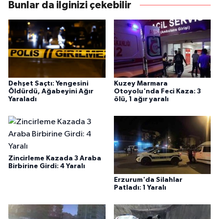
Bunlar da ilginizi çekebilir
Dehşet Saçtı: Yengesini
Kuzey Marmara
Öldürdü, Ağabeyini Ağır
Otoyolu'nda Feci Kaza: 3
Yaraladı
ölü, 1 ağır yaralı
Zincirleme Kazada 3 Araba
Birbirine Girdi: 4 Yaralı
Erzurum'da Silahlar
Patladı: 1 Yaralı