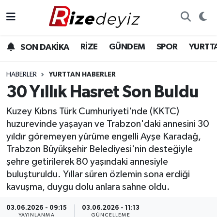
Spor
Rize Nöbetçi Eczaneler
RİZE
GÜNDEM
SPOR
YURTT
SON DAKİKA
Gündem
Rize Hava Durumu
HABERLER
YURTTAN HABERLER
Yurttan Haberler
Rize Trafik Yoğunluk Haritası
30 Yıllık Hasret Son Buldu
Kuzey Kıbrıs Türk Cumhuriyeti'nde (KKTC)
Ekonomi
Süper Lig Puan Durumu ve Fikstür
huzurevinde yaşayan ve Trabzon'daki annesini 30
Teknoloji
Tüm Manşetler
yıldır göremeyen yürüme engelli Ayşe Karadağ,
Trabzon Büyükşehir Belediyesi'nin desteğiyle
Sağlık
Son Dakika Haberleri
şehre getirilerek 80 yaşındaki annesiyle
buluşturuldu. Yıllar süren özlemin sona erdiği
Haber Arşivi
kavuşma, duygu dolu anlara sahne oldu.
03.06.2026 - 09:15
03.06.2026 - 11:13
YAYINLANMA
GÜNCELLEME