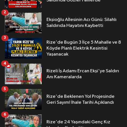
Saldırıda Gözler Faillerde
2
Ekşioğlu Aİlesinin Acı Günü: Silahlı
Saldırıda Hayatını Kaybetti
3
Rize'de Bugün 3 İlçe 5 Mahalle ve 8
Köyde Planlı Elektrik Kesintisi
Yaşanacak
4
Rizeli İş Adamı Ercan Ekşi'ye Saldırı
Anı Kameralarda
5
Rize'de Beklenen Yol Projesinde
Geri Sayım! İhale Tarihi Açıklandı
6
Rize'de 24 Yaşındaki Genç Kız