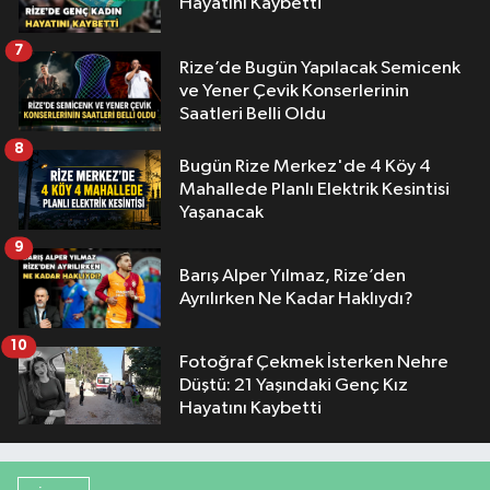
Hayatını Kaybetti
7
Rize’de Bugün Yapılacak Semicenk
ve Yener Çevik Konserlerinin
Saatleri Belli Oldu
8
Bugün Rize Merkez'de 4 Köy 4
Mahallede Planlı Elektrik Kesintisi
Yaşanacak
9
Barış Alper Yılmaz, Rize’den
Ayrılırken Ne Kadar Haklıydı?
10
Fotoğraf Çekmek İsterken Nehre
Düştü: 21 Yaşındaki Genç Kız
Hayatını Kaybetti