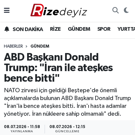
Spor
Rize Nöbetçi Eczaneler
RİZE
GÜNDEM
SPOR
YURTT
SON DAKİKA
Gündem
Rize Hava Durumu
HABERLER
GÜNDEM
Yurttan Haberler
Rize Trafik Yoğunluk Haritası
ABD Başkanı Donald
Trump: "İran ile ateşkes
Ekonomi
Süper Lig Puan Durumu ve Fikstür
bence bitti"
Teknoloji
Tüm Manşetler
NATO zirvesi için geldiği Beştepe'de önemli
açıklamalarda bulunan ABD Başkanı Donald Trump
Sağlık
Son Dakika Haberleri
"İran'la bence ateşkes bitti. İran'ı hasta adamlar
yönetiyor. İran nükleere sahip olmamalı" dedi.
Haber Arşivi
08.07.2026 - 11:58
08.07.2026 - 12:15
YAYINLANMA
GÜNCELLEME