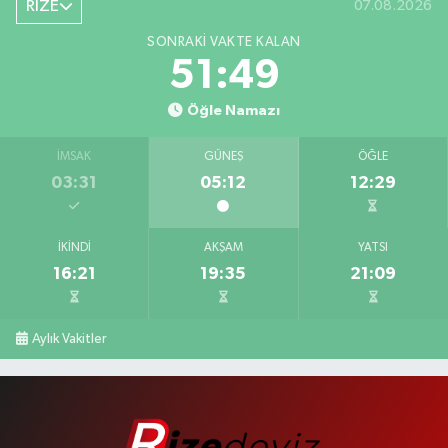
RİZE
07.08.2026
SONRAKI VAKTE KALAN
51:48
Öğle Namazı
İMSAK
GÜNEŞ
ÖĞLE
03:31
05:12
12:29
İKINDI
AKŞAM
YATSI
16:21
19:35
21:09
Aylık Vakitler