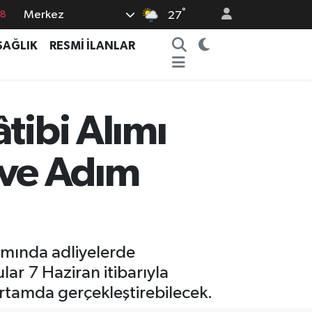
°
Merkez
27
18
SAĞLIK
RESMİ İLANLAR
32
38
03
tibi Alımı
14
r ve Adım
samında adliyelerde
lar 7 Haziran itibarıyla
ortamda gerçekleştirebilecek.