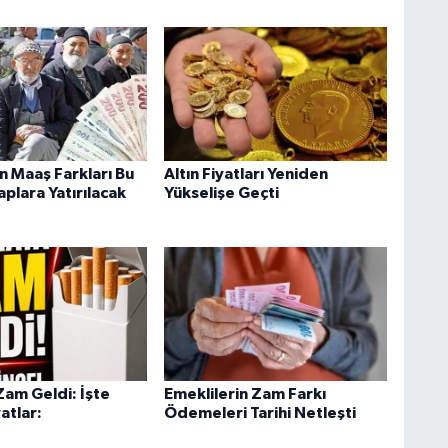
n Maaş Farkları Bu
Altın Fiyatları Yeniden
plara Yatırılacak
Yükselişe Geçti
Zam Geldi: İşte
Emeklilerin Zam Farkı
atlar:
Ödemeleri Tarihi Netleşti