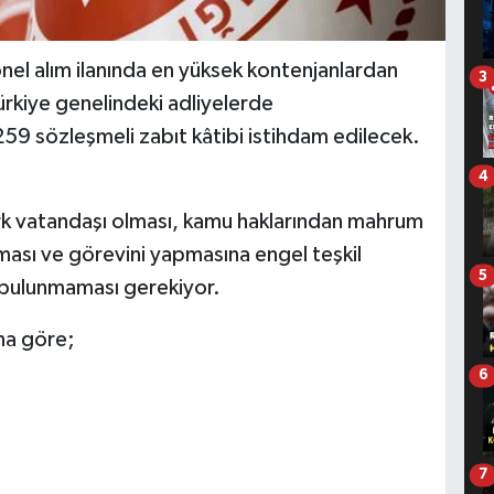
nel alım ilanında en yüksek kontenjanlardan
3
Türkiye genelindeki adliyelerde
59 sözleşmeli zabıt kâtibi istihdam edilecek.
4
ürk vatandaşı olması, kamu haklarından mahrum
aması ve görevini yapmasına engel teşkil
5
 bulunmaması gerekiyor.
na göre;
6
7