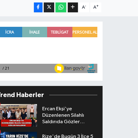
-
+
A
A
Trend Haberler
Ercan Ekşi'ye
Düzenlenen Silahlı
Saldırıda Gözler
Faillerde
Rize'de Bugün 3 İlçe 5