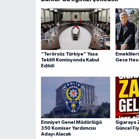
“Terörsüz Türkiye” Yasa
Emeklileri
Teklifi Komisyonda Kabul
Gece Hesa
Edildi
Emniyet Genel Müdürlüğü
Sigaraya 
350 Komiser Yardımcısı
Güncel Fiy
Adayı Alacak