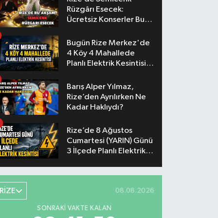
Rüzgârı Esecek:
Ücretsiz Konserler Bu
Akşam
Bugün Rize Merkez'de
4 Köy 4 Mahallede
Planlı Elektrik Kesintisi
Yaşanacak
Barış Alper Yılmaz,
Rize’den Ayrılırken Ne
Kadar Haklıydı?
Rize’de 8 Ağustos
Cumartesi (YARIN) Günü
3 İlçede Planlı Elektrik
Kesintisi Yapılacak
RİZE
08.08.2026
SONRAKI VAKTE KALAN