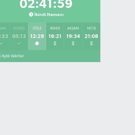
02:41:58
İkindi Namazı
SAK
GÜNEŞ
ÖĞLE
İKINDI
AKŞAM
YATSI
:33
05:13
12:29
16:21
19:34
21:08
Aylık Vakitler