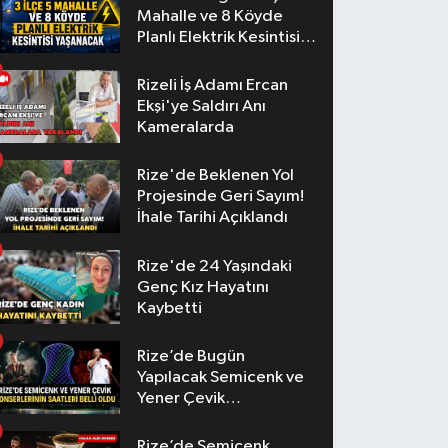
Mahalle ve 8 Köyde
Planlı Elektrik Kesintisi
Yaşanacak
Rizeli İş Adamı Ercan
Ekşi'ye Saldırı Anı
Kameralarda
Rize'de Beklenen Yol
Projesinde Geri Sayım!
İhale Tarihi Açıklandı
Rize'de 24 Yaşındaki
Genç Kız Hayatını
Kaybetti
Rize’de Bugün
Yapılacak Semicenk ve
Yener Çevik
Konserlerinin Saatleri
Belli Oldu
Rize’de Semicenk