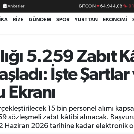
Anketler
DOLAR
47,7436
%0.
İKA
RİZE
GÜNDEM
SPOR
YURTTAN
EKONOMİ
EURO
55,2510
%0.
STERLİN
64,4811
%0.
GRAM ALTIN
6660.55
%0.
ığı 5.259 Zabıt Kâ
BİST100
13.779
%-
aşladı: İşte Şartla
 Ekranı
çekleştirilecek 15 bin personel alımı kap
9 sözleşmeli zabıt kâtibi alınacak. Başvuru
22 Haziran 2026 tarihine kadar elektronik 