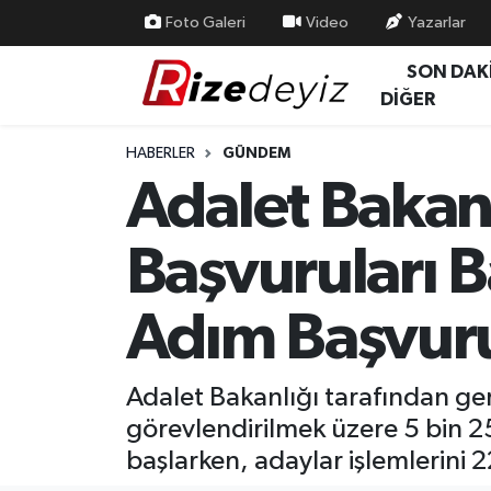
Foto Galeri
Video
Yazarlar
SON DAK
Spor
Rize Nöbetçi Eczaneler
DİĞER
Gündem
Rize Hava Durumu
HABERLER
GÜNDEM
Adalet Bakanl
Yurttan Haberler
Rize Trafik Yoğunluk Haritası
Başvuruları B
Ekonomi
Süper Lig Puan Durumu ve Fikstür
Teknoloji
Tüm Manşetler
Adım Başvuru
Sağlık
Son Dakika Haberleri
Adalet Bakanlığı tarafından ger
Haber Arşivi
görevlendirilmek üzere 5 bin 25
başlarken, adaylar işlemlerini 