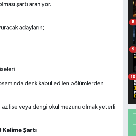
lması şartı aranıyor.
r
8
uracak adayların;
9
iseleri
10
apsamında denk kabul edilen bölümlerden
 az lise veya dengi okul mezunu olmak yeterli
 Kelime Şartı