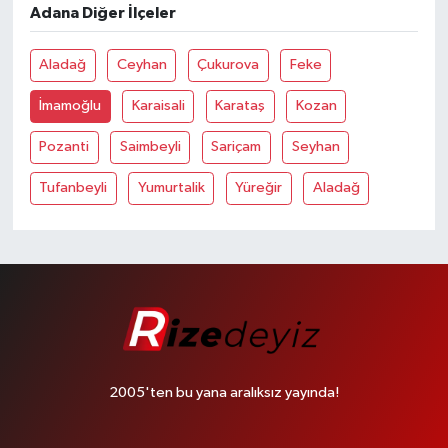
Adana Diğer İlçeler
Aladağ
Ceyhan
Çukurova
Feke
İmamoğlu
Karaisali
Karataş
Kozan
Pozanti
Saimbeyli
Sariçam
Seyhan
Tufanbeyli
Yumurtalik
Yüreğir
Aladağ
2005'ten bu yana aralıksız yayında!