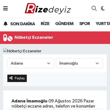
Spor
Rize Nöbetçi Eczaneler
RİZE
GÜNDEM
SPOR
YURTT
SON DAKİKA
Gündem
Rize Hava Durumu
Nöbetçi Eczaneler
Yurttan Haberler
Rize Trafik Yoğunluk Haritası
Ekonomi
Süper Lig Puan Durumu ve Fikstür
Teknoloji
Tüm Manşetler
Paylaş
Sağlık
Son Dakika Haberleri
Haber Arşivi
Adana
İmamoğlu
09 Ağustos 2026 Pazar
nöbetçi eczane adres, telefon ve konumları