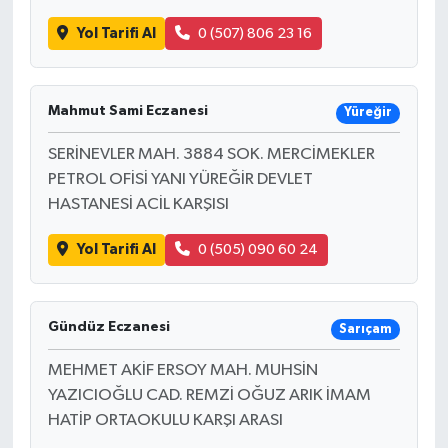
Yol Tarifi Al
0 (507) 806 23 16
Mahmut Sami Eczanesi
Yüreğir
SERİNEVLER MAH. 3884 SOK. MERCİMEKLER
PETROL OFİSİ YANI YÜREĞİR DEVLET
HASTANESİ ACİL KARŞISI
Yol Tarifi Al
0 (505) 090 60 24
Gündüz Eczanesi
Sarıçam
MEHMET AKİF ERSOY MAH. MUHSİN
YAZICIOĞLU CAD. REMZİ OĞUZ ARIK İMAM
HATİP ORTAOKULU KARŞI ARASI