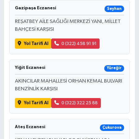
Gazipaşa Eczanesi
Seyhan
REŞATBEY AİLE SAĞLIĞI MERKEZİ YANI, MİLLET
BAHÇESİ KARŞISI
Yol Tarifi Al
0 (322) 458 91 91
Yiğit Eczanesi
Yüreğir
AKINCILAR MAHALLESİ ORHAN KEMAL BULVARI
BENZİNLİK KARŞISI
Yol Tarifi Al
0 (322) 322 25 88
Ateş Eczanesi
Çukurova