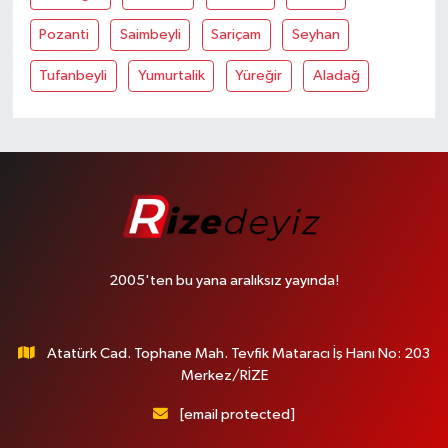
Pozanti
Saimbeyli
Sariçam
Seyhan
Tufanbeyli
Yumurtalik
Yüreğir
Aladağ
2005'ten bu yana aralıksız yayında!
Atatürk Cad. Tophane Mah. Tevfik Mataracı İş Hanı No: 203
Merkez/RİZE
[email protected]