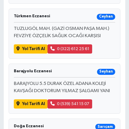
Türkmen Eczanesi
Ceyhan
TUZLUGÖL MAH. (GAZİ OSMAN PAŞA MAH.)
FEVZİYE ÖZÇELİK SAĞLIK OCAĞI KARŞISI
Yol Tarifi Al
0 (322) 612 25 61
Barajyolu Eczanesi
Seyhan
BARAJYOLU 5.5 DURAK ÖZEL ADANA KOLEJİ
KAVŞAĞI DOKTORUM YILMAZ ŞALGAMI YANI
Yol Tarifi Al
0 (539) 541 15 07
Doğa Eczanesi
Sarıçam