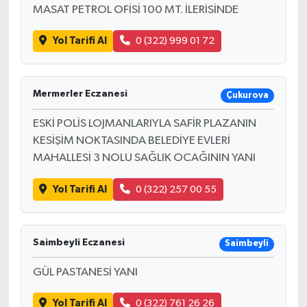
MASAT PETROL OFİSİ 100 MT. İLERİSİNDE
Yol Tarifi Al
0 (322) 999 01 72
Mermerler Eczanesi
Çukurova
ESKİ POLİS LOJMANLARIYLA SAFİR PLAZANIN
KESİŞİM NOKTASINDA BELEDİYE EVLERİ
MAHALLESİ 3 NOLU SAĞLIK OCAĞININ YANI
Yol Tarifi Al
0 (322) 257 00 55
Saimbeyli Eczanesi
Saimbeyli
GÜL PASTANESİ YANI
Yol Tarifi Al
0 (322) 761 26 26