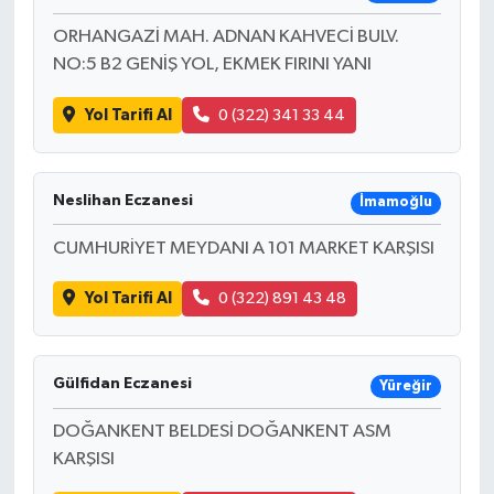
ORHANGAZİ MAH. ADNAN KAHVECİ BULV.
NO:5 B2 GENİŞ YOL, EKMEK FIRINI YANI
Yol Tarifi Al
0 (322) 341 33 44
Neslihan Eczanesi
İmamoğlu
CUMHURİYET MEYDANI A 101 MARKET KARŞISI
Yol Tarifi Al
0 (322) 891 43 48
Gülfidan Eczanesi
Yüreğir
DOĞANKENT BELDESİ DOĞANKENT ASM
KARŞISI