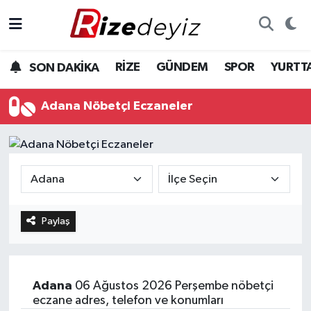
Spor
Rize Nöbetçi Eczaneler
RİZE
GÜNDEM
SPOR
YURTT
SON DAKİKA
Gündem
Rize Hava Durumu
Adana Nöbetçi Eczaneler
Yurttan Haberler
Rize Trafik Yoğunluk Haritası
Ekonomi
Süper Lig Puan Durumu ve Fikstür
Teknoloji
Tüm Manşetler
Paylaş
Sağlık
Son Dakika Haberleri
Haber Arşivi
Adana
06 Ağustos 2026 Perşembe nöbetçi
eczane adres, telefon ve konumları