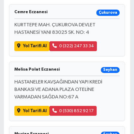
Cemre Eczanesi
Çukurova
KURTTEPE MAH. ÇUKUROVA DEVLET
HASTANESİ YANI 83025 SK. NO: 4
Yol Tarifi Al
0 (322) 247 33 34
Melisa Polat Eczanesi
Seyhan
HASTANELER KAVŞAĞINDAN YAPI KREDİ
BANKASI VE ADANA PLAZA OTELİNE
VARMADAN SAĞDA NO:67 A
Yol Tarifi Al
0 (530) 852 92 17
Mucize Eczanesi