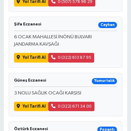
Yol Tarifi Al
0 (507) 578 96 29
Şifa Eczanesi
Ceyhan
6 OCAK MAHALLESİ İNÖNÜ BULVARI
JANDARMA KAVŞAĞI
Yol Tarifi Al
0 (322) 613 87 95
Güneş Eczanesi
Yumurtalık
3 NOLU SAĞLIK OCAĞI KARŞISI
Yol Tarifi Al
0 (322) 671 34 00
Öztürk Eczanesi
Pozantı