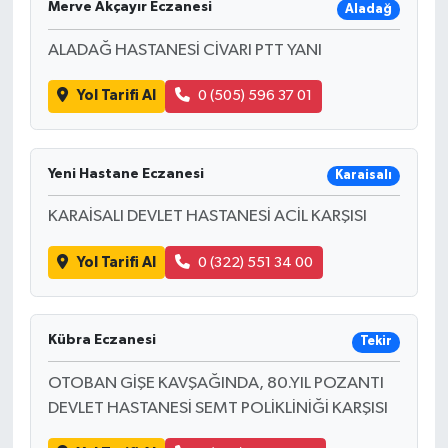
Merve Akçayır Eczanesi
Aladağ
ALADAĞ HASTANESİ CİVARI PTT YANI
Yol Tarifi Al
0 (505) 596 37 01
Yeni Hastane Eczanesi
Karaisalı
KARAİSALI DEVLET HASTANESİ ACİL KARŞISI
Yol Tarifi Al
0 (322) 551 34 00
Kübra Eczanesi
Tekir
OTOBAN GİŞE KAVŞAĞINDA, 80.YIL POZANTI
DEVLET HASTANESİ SEMT POLİKLİNİĞİ KARŞISI