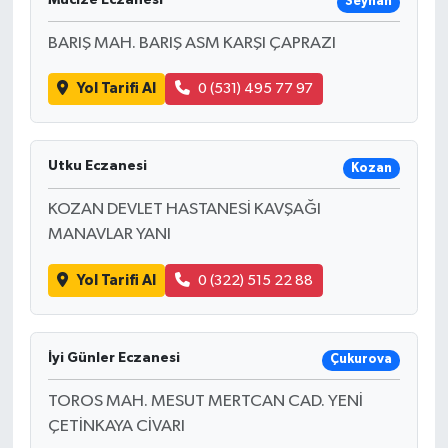
Seyhan
BARIŞ MAH. BARIŞ ASM KARŞI ÇAPRAZI
Yol Tarifi Al
0 (531) 495 77 97
Utku Eczanesi
Kozan
KOZAN DEVLET HASTANESİ KAVŞAĞI
MANAVLAR YANI
Yol Tarifi Al
0 (322) 515 22 88
İyi Günler Eczanesi
Çukurova
TOROS MAH. MESUT MERTCAN CAD. YENİ
ÇETİNKAYA CİVARI