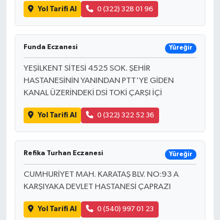
Yol Tarifi Al
0 (322) 328 01 96
Funda Eczanesi
Yüreğir
YEŞİLKENT SİTESİ 4525 SOK. ŞEHİR
HASTANESİNİN YANINDAN PTT'YE GİDEN
KANAL ÜZERİNDEKİ DSİ TOKİ ÇARŞI İÇİ
Yol Tarifi Al
0 (322) 322 52 36
Refika Turhan Eczanesi
Yüreğir
CUMHURİYET MAH. KARATAŞ BLV. NO:93 A
KARŞIYAKA DEVLET HASTANESİ ÇAPRAZI
Yol Tarifi Al
0 (540) 997 01 23