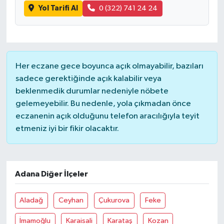
Yol Tarifi Al
0 (322) 741 24 24
Her eczane gece boyunca açık olmayabilir, bazıları
sadece gerektiğinde açık kalabilir veya
beklenmedik durumlar nedeniyle nöbete
gelemeyebilir. Bu nedenle, yola çıkmadan önce
eczanenin açık olduğunu telefon aracılığıyla teyit
etmeniz iyi bir fikir olacaktır.
Adana Diğer İlçeler
Aladağ
Ceyhan
Çukurova
Feke
İmamoğlu
Karaisali
Karataş
Kozan