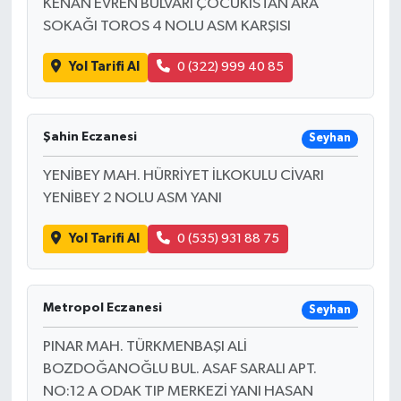
KENAN EVREN BULVARI ÇOCUKİSTAN ARA
SOKAĞI TOROS 4 NOLU ASM KARŞISI
Yol Tarifi Al
0 (322) 999 40 85
Şahin Eczanesi
Seyhan
YENİBEY MAH. HÜRRİYET İLKOKULU CİVARI
YENİBEY 2 NOLU ASM YANI
Yol Tarifi Al
0 (535) 931 88 75
Metropol Eczanesi
Seyhan
PINAR MAH. TÜRKMENBAŞI ALİ
BOZDOĞANOĞLU BUL. ASAF SARALI APT.
NO:12 A ODAK TIP MERKEZİ YANI HASAN