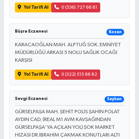
Yol Tarifi Al
0 (536) 727 68 81
Büşra Eczanesi
Kozan
KARACAOĞLAN MAH. ALPTUĞ SOK. EMNİYET
MÜDÜRLÜĞÜ ARKASI 5 NOLU SAĞLIK OCAĞI
KARŞISI
Yol Tarifi Al
0 (322) 515 86 82
Sevgi Eczanesi
Seyhan
GÜRSELPAŞA MAH. ŞEHİT POLİS ŞAHİN POLAT
AYDIN CAD. (REAL M1 AVM KAVŞAĞINDAN
GÜRSELPAŞA'YA AÇILAN YOL) ŞOK MARKET
HİZASI DR.İBRAHİM ÇAKMAK KONUTLARI ALTI