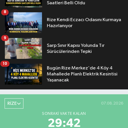
Saatleri Belli Oldu
8
Rize Kendi Eczacı Odasını Kurmaya
Hazırlanıyor
9
Sarp Sınır Kapısı Yolunda Tır
Sürücülerinden Tepki
10
Bugün Rize Merkez'de 4 Köy 4
Mahallede Planlı Elektrik Kesintisi
Yaşanacak
RİZE
07.08.2026
SONRAKI VAKTE KALAN
29:41