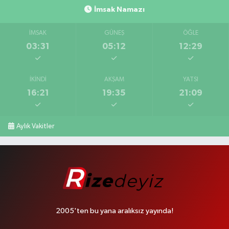
İmsak Namazı
İMSAK
GÜNEŞ
ÖĞLE
03:31
05:12
12:29
İKINDI
AKŞAM
YATSI
16:21
19:35
21:09
Aylık Vakitler
2005'ten bu yana aralıksız yayında!