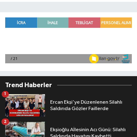
Trend Haberler
1
Ercan Ekşi'ye Düzenlenen Silahlı
Saldırıda Gözler Faillerde
2
Ekşioğlu Aİlesinin Acı Günü: Silahlı
Saldırıda Hayatını Kaybetti