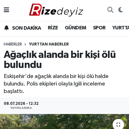
Spor
Rize Nöbetçi Eczaneler
RİZE
GÜNDEM
SPOR
YURTT
SON DAKİKA
Gündem
Rize Hava Durumu
HABERLER
YURTTAN HABERLER
Yurttan Haberler
Rize Trafik Yoğunluk Haritası
Ağaçlık alanda bir kişi ölü
bulundu
Ekonomi
Süper Lig Puan Durumu ve Fikstür
Eskişehir'de ağaçlık alanda bir kişi ölü halde
Teknoloji
Tüm Manşetler
bulundu. Polis ekipleri olayla lgili inceleme
başlattı.
Sağlık
Son Dakika Haberleri
08.07.2026 - 12:32
YAYINLANMA
Haber Arşivi