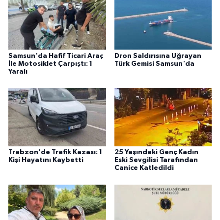
Samsun'da Hafif Ticari Araç
Dron Saldırısına Uğrayan
İle Motosiklet Çarpıştı: 1
Türk Gemisi Samsun'da
Yaralı
Trabzon'de Trafik Kazası: 1
25 Yaşındaki Genç Kadın
Kişi Hayatını Kaybetti
Eski Sevgilisi Tarafından
Canice Katledildi