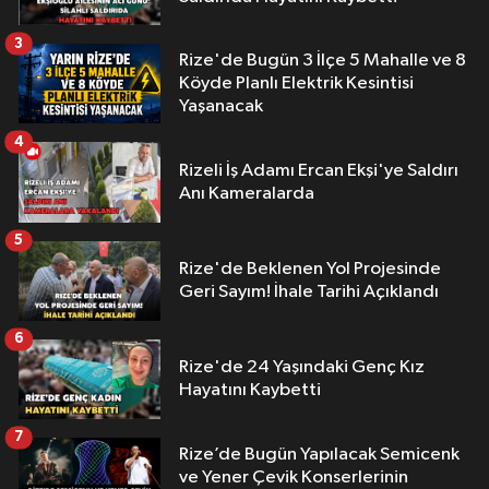
3
Rize'de Bugün 3 İlçe 5 Mahalle ve 8
Köyde Planlı Elektrik Kesintisi
Yaşanacak
4
Rizeli İş Adamı Ercan Ekşi'ye Saldırı
Anı Kameralarda
5
Rize'de Beklenen Yol Projesinde
Geri Sayım! İhale Tarihi Açıklandı
6
Rize'de 24 Yaşındaki Genç Kız
Hayatını Kaybetti
7
Rize’de Bugün Yapılacak Semicenk
ve Yener Çevik Konserlerinin