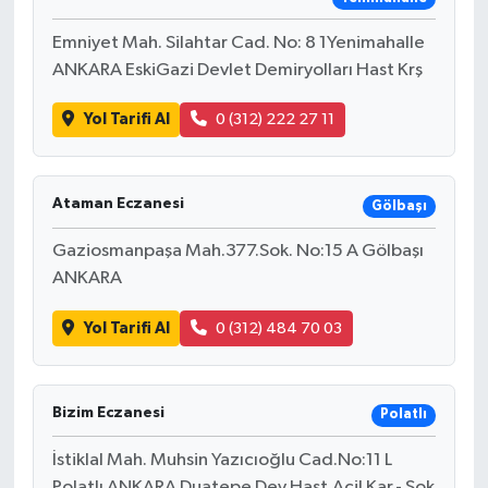
Emniyet Mah. Silahtar Cad. No: 8 1Yenimahalle
ANKARA EskiGazi Devlet Demiryolları Hast Krş
Yol Tarifi Al
0 (312) 222 27 11
Ataman Eczanesi
Gölbaşı
Gaziosmanpaşa Mah.377.Sok. No:15 A Gölbaşı
ANKARA
Yol Tarifi Al
0 (312) 484 70 03
Bizim Eczanesi
Polatlı
İstiklal Mah. Muhsin Yazıcıoğlu Cad.No:11 L
Polatlı ANKARA Duatepe Dev.Hast.Acil Kar.- Şok