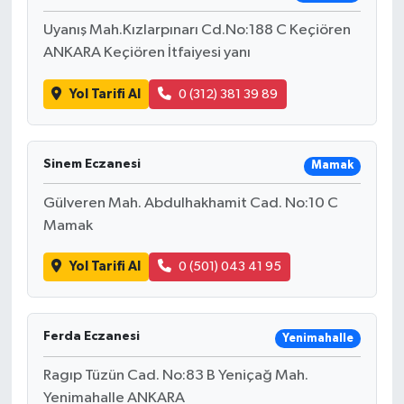
Uyanış Mah.Kızlarpınarı Cd.No:188 C Keçiören
ANKARA Keçiören İtfaiyesi yanı
Yol Tarifi Al
0 (312) 381 39 89
Sinem Eczanesi
Mamak
Gülveren Mah. Abdulhakhamit Cad. No:10 C
Mamak
Yol Tarifi Al
0 (501) 043 41 95
Ferda Eczanesi
Yenimahalle
Ragıp Tüzün Cad. No:83 B Yeniçağ Mah.
Yenimahalle ANKARA