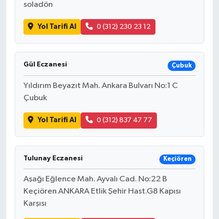
soladön
Yol Tarifi Al
0 (312) 230 23 12
Gül Eczanesi
Çubuk
Yıldırım Beyazıt Mah. Ankara Bulvarı No:1 C
Çubuk
Yol Tarifi Al
0 (312) 837 47 77
Tulunay Eczanesi
Keçiören
Aşağı Eğlence Mah. Ayvalı Cad. No:22 B
Keçiören ANKARA Etlik Şehir Hast.G8 Kapısı
Karşısı