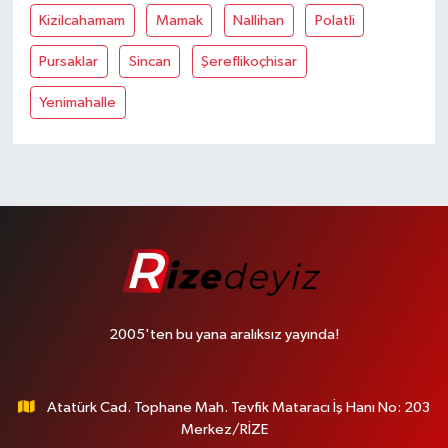
Kizilcahamam
Mamak
Nallihan
Polatli
Pursaklar
Sincan
Şereflikoçhisar
Yenimahalle
2005'ten bu yana aralıksız yayında!
Atatürk Cad. Tophane Mah. Tevfik Mataracı İş Hanı No: 203
Merkez/RİZE