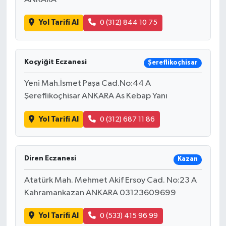
Yol Tarifi Al
0 (312) 844 10 75
Koçyiğit Eczanesi
Şereflikoçhisar
Yeni Mah.İsmet Paşa Cad.No:44 A
Şereflikoçhisar ANKARA As Kebap Yanı
Yol Tarifi Al
0 (312) 687 11 86
Diren Eczanesi
Kazan
Atatürk Mah. Mehmet Akif Ersoy Cad. No:23 A
Kahramankazan ANKARA 03123609699
Yol Tarifi Al
0 (533) 415 96 99