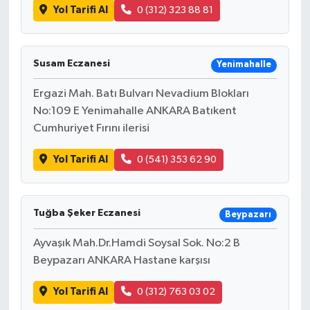
Yol Tarifi Al
0 (312) 323 88 81
Susam Eczanesi
Yenimahalle
Ergazi Mah. Batı Bulvarı Nevadium Blokları
No:109 E Yenimahalle ANKARA Batıkent
Cumhuriyet Fırını ilerisi
Yol Tarifi Al
0 (541) 353 62 90
Tuğba Şeker Eczanesi
Beypazarı
Ayvaşık Mah.Dr.Hamdi Soysal Sok. No:2 B
Beypazarı ANKARA Hastane karşısı
Yol Tarifi Al
0 (312) 763 03 02