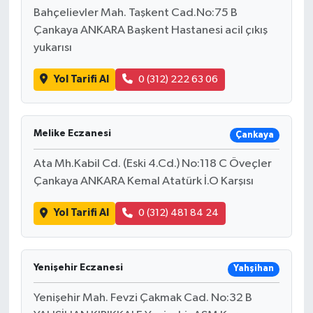
Bahçelievler Mah. Taşkent Cad.No:75 B
Çankaya ANKARA Başkent Hastanesi acil çıkış
yukarısı
Yol Tarifi Al
0 (312) 222 63 06
Melike Eczanesi
Çankaya
Ata Mh.Kabil Cd. (Eski 4.Cd.) No:118 C Öveçler
Çankaya ANKARA Kemal Atatürk İ.O Karşısı
Yol Tarifi Al
0 (312) 481 84 24
Yenişehir Eczanesi
Yahşihan
Yenişehir Mah. Fevzi Çakmak Cad. No:32 B