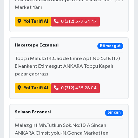
Market Yanı
Yol Tarifi Al
0 (312) 577 64 47
Hacettepe Eczanesi
Etimesgut
Topçu Mah.1514.Cadde Emre Apt.No:53 B (17)
Elvankent Etimesgut ANKARA Topçu Kapalı
pazar çaprrazı
Yol Tarifi Al
0 (312) 435 28 04
Selman Eczanesi
Sincan
Malazgirt Mh.Tutkun Sok.No:19 A Sincan
ANKARA Cimşit yolu-N.Gonca Marketten