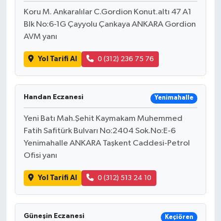
Koru M. Ankaralılar C.Gordion Konut.altı 47 A1
Blk No:6-1G Çayyolu Çankaya ANKARA Gordion
AVM yanı
Yol Tarifi Al
0 (312) 236 75 76
Handan Eczanesi
Yenimahalle
Yeni Batı Mah.Şehit Kaymakam Muhemmed
Fatih Safitürk Bulvarı No:2404 Sok.No:E-6
Yenimahalle ANKARA Taşkent Caddesi-Petrol
Ofisi yanı
Yol Tarifi Al
0 (312) 513 24 10
Güneşin Eczanesi
Keçiören