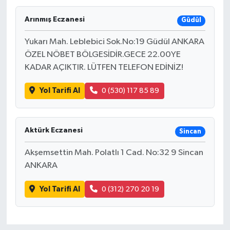
Arınmış Eczanesi
Güdül
Yukarı Mah. Leblebici Sok.No:19 Güdül ANKARA
ÖZEL NÖBET BÖLGESİDİR.GECE 22.00YE
KADAR AÇIKTIR. LÜTFEN TELEFON EDİNİZ!
Yol Tarifi Al
0 (530) 117 85 89
Aktürk Eczanesi
Sincan
Akşemsettin Mah. Polatlı 1 Cad. No:32 9 Sincan
ANKARA
Yol Tarifi Al
0 (312) 270 20 19