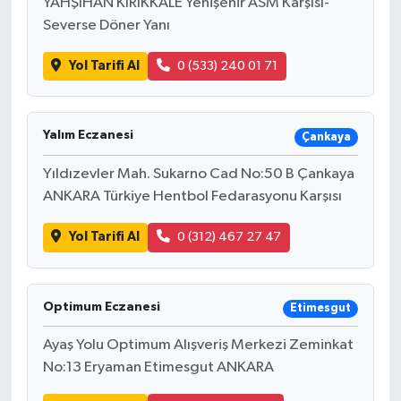
YAHŞİHAN KIRIKKALE Yenişehir ASM Karşısı-
Severse Döner Yanı
Yol Tarifi Al
0 (533) 240 01 71
Yalım Eczanesi
Çankaya
Yıldızevler Mah. Sukarno Cad No:50 B Çankaya
ANKARA Türkiye Hentbol Fedarasyonu Karşısı
Yol Tarifi Al
0 (312) 467 27 47
Optimum Eczanesi
Etimesgut
Ayaş Yolu Optimum Alışveriş Merkezi Zeminkat
No:13 Eryaman Etimesgut ANKARA