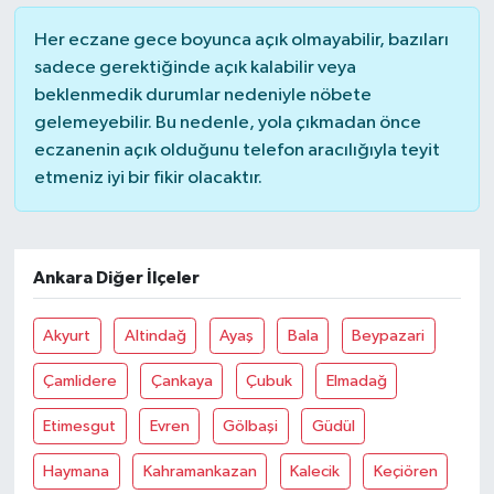
Her eczane gece boyunca açık olmayabilir, bazıları
sadece gerektiğinde açık kalabilir veya
beklenmedik durumlar nedeniyle nöbete
gelemeyebilir. Bu nedenle, yola çıkmadan önce
eczanenin açık olduğunu telefon aracılığıyla teyit
etmeniz iyi bir fikir olacaktır.
Ankara Diğer İlçeler
Akyurt
Altindağ
Ayaş
Bala
Beypazari
Çamlidere
Çankaya
Çubuk
Elmadağ
Etimesgut
Evren
Gölbaşi
Güdül
Haymana
Kahramankazan
Kalecik
Keçiören