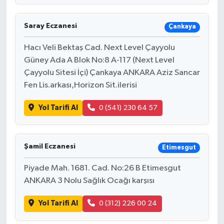
Saray Eczanesi
Çankaya
Hacı Veli Bektaş Cad. Next Level Çayyolu
Güney Ada A Blok No:8 A-117 (Next Level
Çayyolu Sitesi İçi) Çankaya ANKARA Aziz Sancar
Fen Lis.arkası,Horizon Sit.ilerisi
Yol Tarifi Al
0 (541) 230 64 57
Şamil Eczanesi
Etimesgut
Piyade Mah. 1681. Cad. No:26 B Etimesgut
ANKARA 3 Nolu Sağlık Ocağı karşısı
Yol Tarifi Al
0 (312) 226 00 24