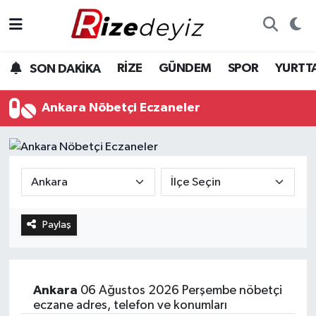
Spor
Rize Nöbetçi Eczaneler
RİZE
GÜNDEM
SPOR
YURTT
SON DAKİKA
Gündem
Rize Hava Durumu
Ankara Nöbetçi Eczaneler
Yurttan Haberler
Rize Trafik Yoğunluk Haritası
Ekonomi
Süper Lig Puan Durumu ve Fikstür
Teknoloji
Tüm Manşetler
Paylaş
Sağlık
Son Dakika Haberleri
Haber Arşivi
Ankara
06 Ağustos 2026 Perşembe nöbetçi
eczane adres, telefon ve konumları