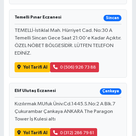
Temelli Pınar Eczanesi
Sincan
TEMELLİ-İstiklal Mah. Hürriyet Cad. No:30 A
Temelli Sincan Gece Saat 21:00'e Kadar Açıktır.
ÖZEL NÖBET BÖLGESİDİR. LÜTFEN TELEFON
EDİNİZ.
Yol Tarifi Al
0 (506) 926 73 88
Elif Ulutaş Eczanesi
Çankaya
Kızılırmak MUfuk Üniv.Cd.1445.S.No:2 A Blk.7
Çukurambar Çankaya ANKARA The Paragon
Tower İş Kulesi altı
Yol Tarifi Al
0 (312) 286 79 61