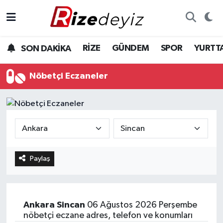
Spor
Rize Nöbetçi Eczaneler
RİZE
GÜNDEM
SPOR
YURTT
SON DAKİKA
Gündem
Rize Hava Durumu
Nöbetçi Eczaneler
Yurttan Haberler
Rize Trafik Yoğunluk Haritası
Ekonomi
Süper Lig Puan Durumu ve Fikstür
Teknoloji
Tüm Manşetler
Paylaş
Sağlık
Son Dakika Haberleri
Haber Arşivi
Ankara
Sincan
06 Ağustos 2026 Perşembe
nöbetçi eczane adres, telefon ve konumları