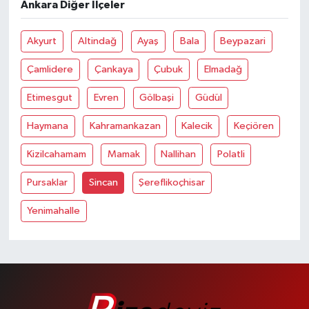
Ankara Diğer İlçeler
Akyurt
Altindağ
Ayaş
Bala
Beypazari
Çamlidere
Çankaya
Çubuk
Elmadağ
Etimesgut
Evren
Gölbaşi
Güdül
Haymana
Kahramankazan
Kalecik
Keçiören
Kizilcahamam
Mamak
Nallihan
Polatli
Pursaklar
Sincan
Şereflikoçhisar
Yenimahalle