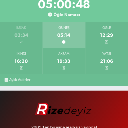
05:00:47
Öğle Namazı
İMSAK
GÜNEŞ
ÖĞLE
03:34
05:14
12:29
İKINDI
AKŞAM
YATSI
16:20
19:33
21:06
Aylık Vakitler
2005'ten bu yana aralıksız yayında!