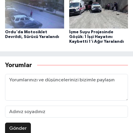
Ordu'da Motosiklet
İçme Suyu Projesinde
Devrildi, Sürücü Yaralandı
Göçük: 1 İşçi Hayatını
Kaybetti 1'i Ağır Yaralandı
Yorumlar
Gönder