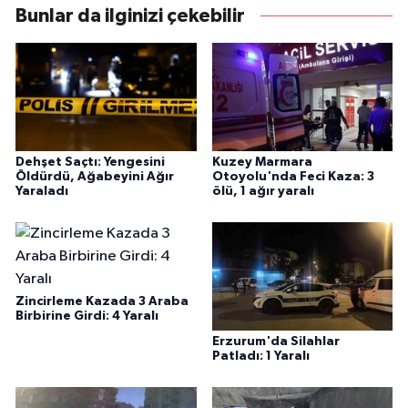
Bunlar da ilginizi çekebilir
Dehşet Saçtı: Yengesini
Kuzey Marmara
Öldürdü, Ağabeyini Ağır
Otoyolu'nda Feci Kaza: 3
Yaraladı
ölü, 1 ağır yaralı
Zincirleme Kazada 3 Araba
Birbirine Girdi: 4 Yaralı
Erzurum'da Silahlar
Patladı: 1 Yaralı