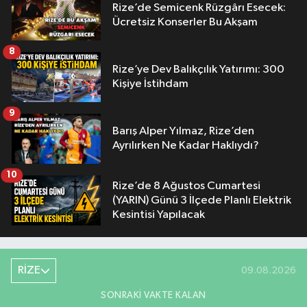
Rize’de Semicenk Rüzgârı Esecek:
Ücretsiz Konserler Bu Akşam
8
Rize’ye Dev Balıkçılık Yatırımı: 300
Kişiye İstihdam
9
Barış Alper Yılmaz, Rize’den
Ayrılırken Ne Kadar Haklıydı?
10
Rize’de 8 Ağustos Cumartesi
(YARIN) Günü 3 İlçede Planlı Elektrik
Kesintisi Yapılacak
RİZE
09.08.2026
SONRAKI VAKTE KALAN