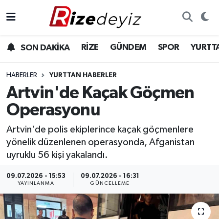
Spor
Rize Nöbetçi Eczaneler
RİZE
GÜNDEM
SPOR
YURTT
SON DAKİKA
Gündem
Rize Hava Durumu
HABERLER
YURTTAN HABERLER
Yurttan Haberler
Rize Trafik Yoğunluk Haritası
Artvin'de Kaçak Göçmen
Operasyonu
Ekonomi
Süper Lig Puan Durumu ve Fikstür
Artvin'de polis ekiplerince kaçak göçmenlere
Teknoloji
Tüm Manşetler
yönelik düzenlenen operasyonda, Afganistan
uyruklu 56 kişi yakalandı.
Sağlık
Son Dakika Haberleri
09.07.2026 - 15:53
09.07.2026 - 16:31
YAYINLANMA
GÜNCELLEME
Haber Arşivi