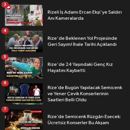
3
Rizeli İş Adamı Ercan Ekşi'ye Saldırı
Anı Kameralarda
4
Rize'de Beklenen Yol Projesinde
Geri Sayım! İhale Tarihi Açıklandı
5
Rize'de 24 Yaşındaki Genç Kız
Hayatını Kaybetti
6
Rize’de Bugün Yapılacak Semicenk
ve Yener Çevik Konserlerinin
Saatleri Belli Oldu
7
Rize’de Semicenk Rüzgârı Esecek:
Ücretsiz Konserler Bu Akşam