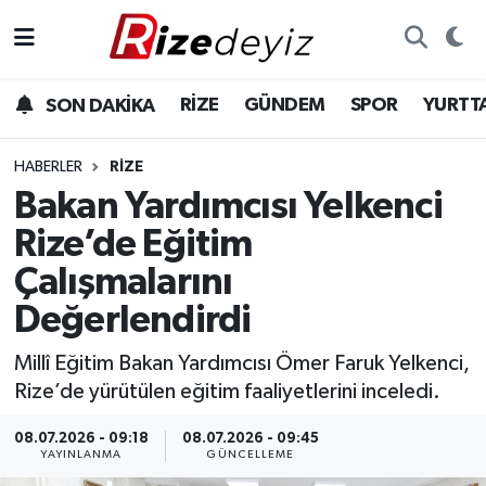
Spor
Rize Nöbetçi Eczaneler
RİZE
GÜNDEM
SPOR
YURTT
SON DAKİKA
Gündem
Rize Hava Durumu
HABERLER
RIZE
Yurttan Haberler
Rize Trafik Yoğunluk Haritası
Bakan Yardımcısı Yelkenci
Rize’de Eğitim
Ekonomi
Süper Lig Puan Durumu ve Fikstür
Çalışmalarını
Teknoloji
Tüm Manşetler
Değerlendirdi
Sağlık
Son Dakika Haberleri
Millî Eğitim Bakan Yardımcısı Ömer Faruk Yelkenci,
Rize’de yürütülen eğitim faaliyetlerini inceledi.
Haber Arşivi
08.07.2026 - 09:18
08.07.2026 - 09:45
YAYINLANMA
GÜNCELLEME