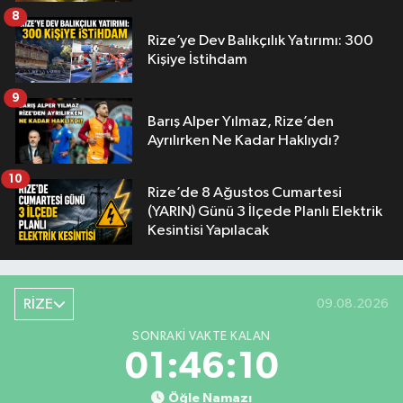
8
Rize’ye Dev Balıkçılık Yatırımı: 300
Kişiye İstihdam
9
Barış Alper Yılmaz, Rize’den
Ayrılırken Ne Kadar Haklıydı?
10
Rize’de 8 Ağustos Cumartesi
(YARIN) Günü 3 İlçede Planlı Elektrik
Kesintisi Yapılacak
RİZE
09.08.2026
SONRAKI VAKTE KALAN
01:46:09
Öğle Namazı