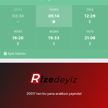
İMSAK
GÜNEŞ
ÖĞLE
03:34
05:14
12:29
İKINDI
AKŞAM
YATSI
16:20
19:33
21:06
Aylık Vakitler
2005'ten bu yana aralıksız yayında!