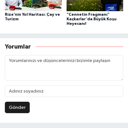
Rize’nin Yol Haritası: Çay ve
"Cennetin Fragmanı"
Turizm
Kaçkarlar'da Büyük Koşu
Heyecanı!
Yorumlar
Gönder