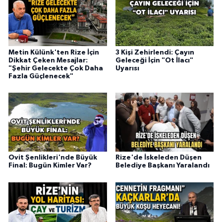
Metin Külünk'ten Rize İçin
3 Kişi Zehirlendi: Çayın
Dikkat Çeken Mesajlar:
Geleceği İçin "Ot İlacı"
"Şehir Gelecekte Çok Daha
Uyarısı
Fazla Güçlenecek"
Ovit Şenlikleri'nde Büyük
Rize'de İskeleden Düşen
Final: Bugün Kimler Var?
Belediye Başkanı Yaralandı