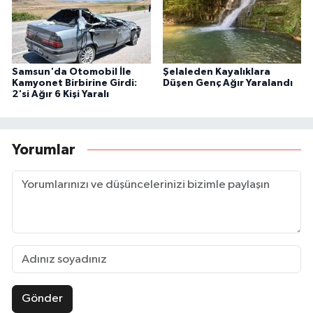
Samsun'da Otomobil İle
Şelaleden Kayalıklara
Kamyonet Birbirine Girdi:
Düşen Genç Ağır Yaralandı
2'si Ağır 6 Kişi Yaralı
Yorumlar
Gönder