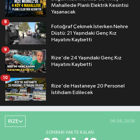
Mahallede Planlı Elektrik Kesintisi
Yaşanacak
8
Fotoğraf Çekmek İsterken Nehre
Düştü: 21 Yaşındaki Genç Kız
Hayatını Kaybetti
9
Rize'de 24 Yaşındaki Genç Kız
Hayatını Kaybetti
10
Rize'de Hastaneye 20 Personel
İstihdam Edilecek
RİZE
06.08.2026
SONRAKI VAKTE KALAN