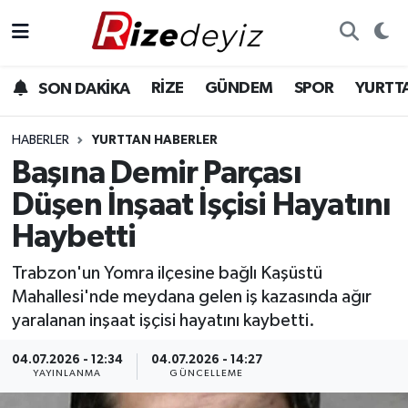
Spor
Rize Nöbetçi Eczaneler
RİZE
GÜNDEM
SPOR
YURTT
SON DAKİKA
Gündem
Rize Hava Durumu
HABERLER
YURTTAN HABERLER
Yurttan Haberler
Rize Trafik Yoğunluk Haritası
Başına Demir Parçası
Düşen İnşaat İşçisi Hayatını
Ekonomi
Süper Lig Puan Durumu ve Fikstür
Haybetti
Teknoloji
Tüm Manşetler
Trabzon'un Yomra ilçesine bağlı Kaşüstü
Mahallesi'nde meydana gelen iş kazasında ağır
Sağlık
Son Dakika Haberleri
yaralanan inşaat işçisi hayatını kaybetti.
Haber Arşivi
04.07.2026 - 12:34
04.07.2026 - 14:27
YAYINLANMA
GÜNCELLEME