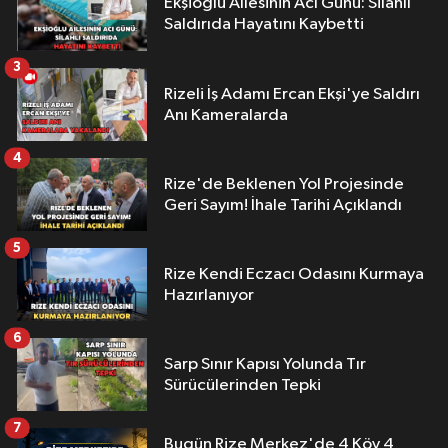
Ekşioğlu Aİlesinin Acı Günü: Silahlı
Saldırıda Hayatını Kaybetti
3
Rizeli İş Adamı Ercan Ekşi'ye Saldırı
Anı Kameralarda
4
Rize'de Beklenen Yol Projesinde
Geri Sayım! İhale Tarihi Açıklandı
5
Rize Kendi Eczacı Odasını Kurmaya
Hazırlanıyor
6
Sarp Sınır Kapısı Yolunda Tır
Sürücülerinden Tepki
7
Bugün Rize Merkez'de 4 Köy 4