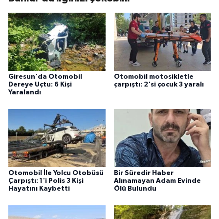
Giresun'da Otomobil
Otomobil motosikletle
Dereye Uçtu: 6 Kişi
çarpıştı: 2'si çocuk 3 yaralı
Yaralandı
Otomobil İle Yolcu Otobüsü
Bir Süredir Haber
Çarpıştı: 1'i Polis 3 Kişi
Alınamayan Adam Evinde
Hayatını Kaybetti
Ölü Bulundu