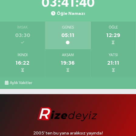
03:41:39
Öğle Namazı
İMSAK
GÜNEŞ
ÖĞLE
03:30
05:11
12:29
İKINDI
AKŞAM
YATSI
16:22
19:36
21:11
Aylık Vakitler
2005'ten bu yana aralıksız yayında!