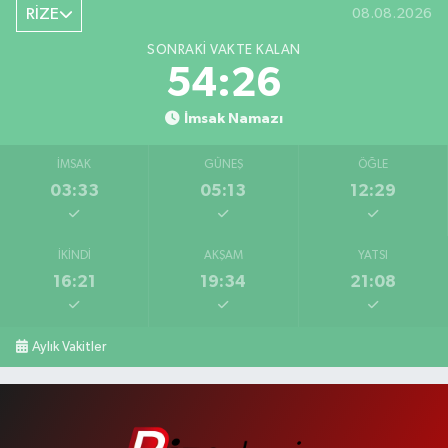
RİZE
08.08.2026
SONRAKI VAKTE KALAN
54:25
İmsak Namazı
İMSAK
GÜNEŞ
ÖĞLE
03:33
05:13
12:29
İKINDI
AKŞAM
YATSI
16:21
19:34
21:08
Aylık Vakitler