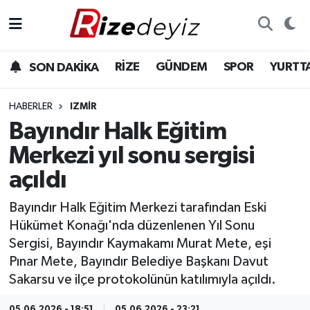
Spor
Rize Nöbetçi Eczaneler
RİZE
GÜNDEM
SPOR
YURTT
SON DAKİKA
Gündem
Rize Hava Durumu
HABERLER
IZMIR
Yurttan Haberler
Rize Trafik Yoğunluk Haritası
Bayındır Halk Eğitim
Merkezi yıl sonu sergisi
Ekonomi
Süper Lig Puan Durumu ve Fikstür
açıldı
Teknoloji
Tüm Manşetler
Bayındır Halk Eğitim Merkezi tarafından Eski
Hükümet Konağı'nda düzenlenen Yıl Sonu
Sağlık
Son Dakika Haberleri
Sergisi, Bayındır Kaymakamı Murat Mete, eşi
Pınar Mete, Bayındır Belediye Başkanı Davut
Haber Arşivi
Sakarsu ve ilçe protokolünün katılımıyla açıldı.
05.06.2026 - 18:51
05.06.2026 - 23:21