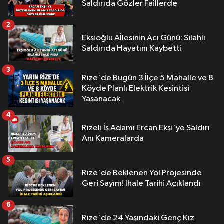
Saldırıda Gözler Faillerde
2
Ekşioğlu Aİlesinin Acı Günü: Silahlı
Saldırıda Hayatını Kaybetti
3
Rize'de Bugün 3 İlçe 5 Mahalle ve 8
Köyde Planlı Elektrik Kesintisi
Yaşanacak
4
Rizeli İş Adamı Ercan Ekşi'ye Saldırı
Anı Kameralarda
5
Rize'de Beklenen Yol Projesinde
Geri Sayım! İhale Tarihi Açıklandı
6
Rize'de 24 Yaşındaki Genç Kız