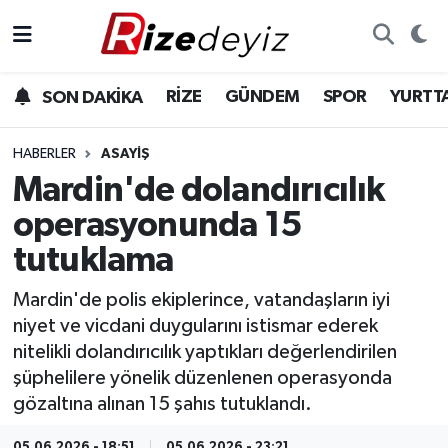
Spor
Rize Nöbetçi Eczaneler
RİZE
GÜNDEM
SPOR
YURTT
SON DAKİKA
Gündem
Rize Hava Durumu
HABERLER
ASAYIŞ
Yurttan Haberler
Rize Trafik Yoğunluk Haritası
Mardin'de dolandırıcılık
operasyonunda 15
Ekonomi
Süper Lig Puan Durumu ve Fikstür
tutuklama
Teknoloji
Tüm Manşetler
Mardin'de polis ekiplerince, vatandaşların iyi
niyet ve vicdani duygularını istismar ederek
Sağlık
Son Dakika Haberleri
nitelikli dolandırıcılık yaptıkları değerlendirilen
şüphelilere yönelik düzenlenen operasyonda
Haber Arşivi
gözaltına alınan 15 şahıs tutuklandı.
05.06.2026 - 18:51
05.06.2026 - 23:21