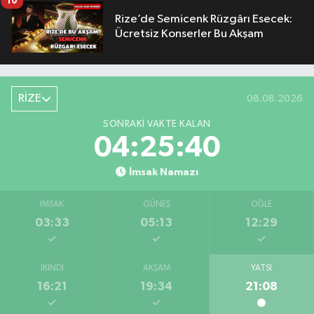
10
Rize’de Semicenk Rüzgârı Esecek:
Ücretsiz Konserler Bu Akşam
RİZE
08.08.2026
SONRAKI VAKTE KALAN
04:25:39
İmsak Namazı
İMSAK
GÜNEŞ
ÖĞLE
03:33
05:13
12:29
İKINDI
AKŞAM
YATSI
16:21
19:34
21:08