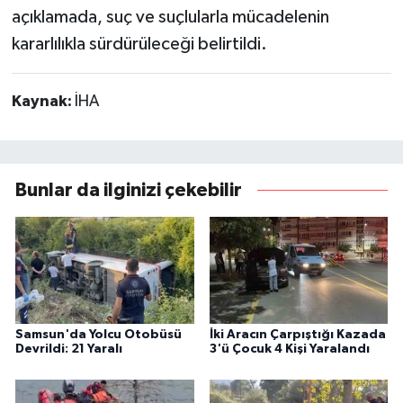
açıklamada, suç ve suçlularla mücadelenin
kararlılıkla sürdürüleceği belirtildi.
Kaynak:
İHA
Bunlar da ilginizi çekebilir
Samsun'da Yolcu Otobüsü
İki Aracın Çarpıştığı Kazada
Devrildi: 21 Yaralı
3'ü Çocuk 4 Kişi Yaralandı