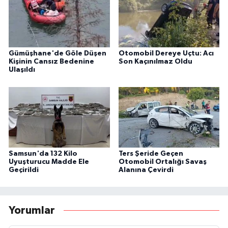
Gümüşhane'de Göle Düşen
Otomobil Dereye Uçtu: Acı
Kişinin Cansız Bedenine
Son Kaçınılmaz Oldu
Ulaşıldı
Samsun'da 132 Kilo
Ters Şeride Geçen
Uyuşturucu Madde Ele
Otomobil Ortalığı Savaş
Geçirildi
Alanına Çevirdi
Yorumlar