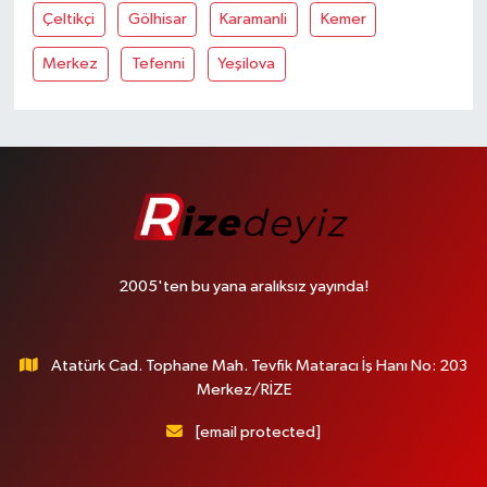
Çeltikçi
Gölhisar
Karamanli
Kemer
Merkez
Tefenni
Yeşilova
2005'ten bu yana aralıksız yayında!
Atatürk Cad. Tophane Mah. Tevfik Mataracı İş Hanı No: 203
Merkez/RİZE
[email protected]