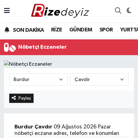
Spor
Rize Nöbetçi Eczaneler
RİZE
GÜNDEM
SPOR
YURTT
SON DAKİKA
Gündem
Rize Hava Durumu
Nöbetçi Eczaneler
Yurttan Haberler
Rize Trafik Yoğunluk Haritası
Ekonomi
Süper Lig Puan Durumu ve Fikstür
Teknoloji
Tüm Manşetler
Paylaş
Sağlık
Son Dakika Haberleri
Haber Arşivi
Burdur
Çavdır
09 Ağustos 2026 Pazar
nöbetçi eczane adres, telefon ve konumları