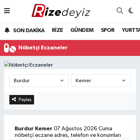
Spor
Rize Nöbetçi Eczaneler
RİZE
GÜNDEM
SPOR
YURTT
SON DAKİKA
Gündem
Rize Hava Durumu
Nöbetçi Eczaneler
Yurttan Haberler
Rize Trafik Yoğunluk Haritası
Ekonomi
Süper Lig Puan Durumu ve Fikstür
Teknoloji
Tüm Manşetler
Paylaş
Sağlık
Son Dakika Haberleri
Haber Arşivi
Burdur
Kemer
07 Ağustos 2026 Cuma
nöbetçi eczane adres, telefon ve konumları