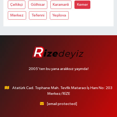
Çeltikçi
Gölhisar
Karamanli
Kemer
Merkez
Tefenni
Yeşilova
2005'ten bu yana aralıksız yayında!
Atatürk Cad. Tophane Mah. Tevfik Mataracı İş Hanı No: 203
Merkez/RİZE
[email protected]