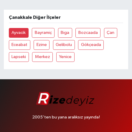
Çanakkale Diğer İlçeler
Ayvacik
Bayramiç
Biga
Bozcaada
Çan
Eceabat
Ezine
Gelibolu
Gökçeada
Lapseki
Merkez
Yenice
2005'ten bu yana aralıksız yayında!