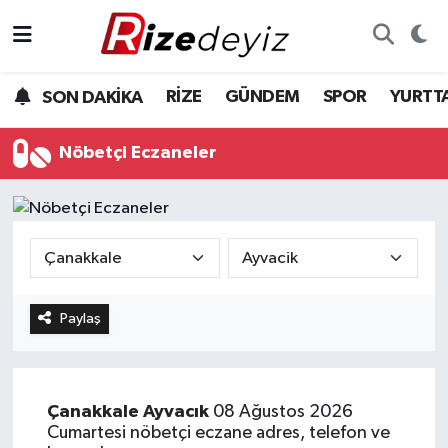
Spor
Rize Nöbetçi Eczaneler
RİZE
GÜNDEM
SPOR
YURTT
SON DAKİKA
Gündem
Rize Hava Durumu
Nöbetçi Eczaneler
Yurttan Haberler
Rize Trafik Yoğunluk Haritası
Ekonomi
Süper Lig Puan Durumu ve Fikstür
Teknoloji
Tüm Manşetler
Paylaş
Sağlık
Son Dakika Haberleri
Haber Arşivi
Çanakkale
Ayvacık
08 Ağustos 2026
Cumartesi nöbetçi eczane adres, telefon ve