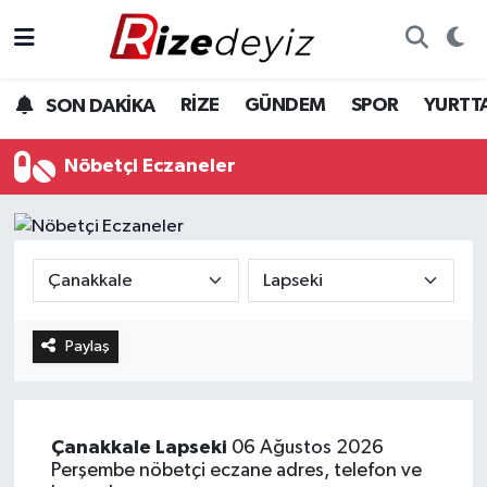
Spor
Rize Nöbetçi Eczaneler
RİZE
GÜNDEM
SPOR
YURTT
SON DAKİKA
Gündem
Rize Hava Durumu
Nöbetçi Eczaneler
Yurttan Haberler
Rize Trafik Yoğunluk Haritası
Ekonomi
Süper Lig Puan Durumu ve Fikstür
Teknoloji
Tüm Manşetler
Paylaş
Sağlık
Son Dakika Haberleri
Haber Arşivi
Çanakkale
Lapseki
06 Ağustos 2026
Perşembe nöbetçi eczane adres, telefon ve