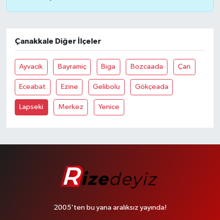
Çanakkale Diğer İlçeler
Ayvacik
Bayramiç
Biga
Bozcaada
Çan
Eceabat
Ezine
Gelibolu
Gökçeada
Lapseki
Merkez
Yenice
2005'ten bu yana aralıksız yayında!