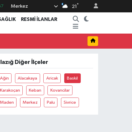
°
Merkez
87
21
18
SAĞLIK
RESMİ İLANLAR
32
38
03
14
lazığ Diğer İlçeler
Ağin
Alacakaya
Aricak
Baskil
Karakoçan
Keban
Kovancilar
Maden
Merkez
Palu
Sivrice