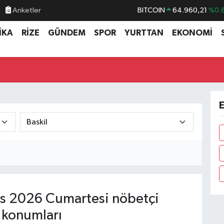
Anketler
BITCOIN
64.960,21
%0.
DOLAR
47,7436
%0.
İKA
RİZE
GÜNDEM
SPOR
YURTTAN
EKONOMİ
EURO
55,2510
%0.
STERLİN
64,4811
%0.
GRAM ALTIN
6660.55
%0.
BİST100
13.779
%-
E
s 2026 Cumartesi nöbetçi
 konumları