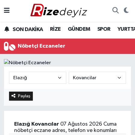
Spor
Rize Nöbetçi Eczaneler
RİZE
GÜNDEM
SPOR
YURTT
SON DAKİKA
Gündem
Rize Hava Durumu
Nöbetçi Eczaneler
Yurttan Haberler
Rize Trafik Yoğunluk Haritası
Ekonomi
Süper Lig Puan Durumu ve Fikstür
Teknoloji
Tüm Manşetler
Paylaş
Sağlık
Son Dakika Haberleri
Haber Arşivi
Elazığ
Kovancılar
07 Ağustos 2026 Cuma
nöbetçi eczane adres, telefon ve konumları