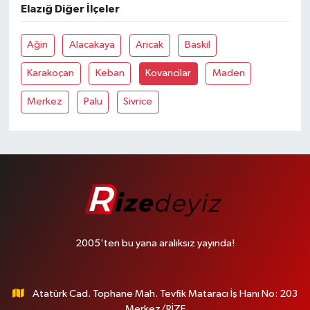
Elazığ Diğer İlçeler
Ağin
Alacakaya
Aricak
Baskil
Karakoçan
Keban
Kovancilar
Maden
Merkez
Palu
Sivrice
2005'ten bu yana aralıksız yayında!
Atatürk Cad. Tophane Mah. Tevfik Mataracı İş Hanı No: 203
Merkez/RİZE