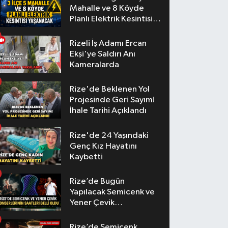
Mahalle ve 8 Köyde
Planlı Elektrik Kesintisi
Yaşanacak
Rizeli İş Adamı Ercan
Ekşi'ye Saldırı Anı
Kameralarda
Rize'de Beklenen Yol
Projesinde Geri Sayım!
İhale Tarihi Açıklandı
Rize'de 24 Yaşındaki
Genç Kız Hayatını
Kaybetti
Rize’de Bugün
Yapılacak Semicenk ve
Yener Çevik
Konserlerinin Saatleri
Belli Oldu
Rize’de Semicenk