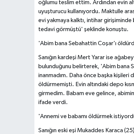
oğlumu teslim ettim. Ardından evin alt
uyuşturucu kullanıyordu. Maktulle ar
evi yakmaya kalktı, intihar girişimin
tedavi görmüştü' şeklinde konuştu.
'Abim bana Sebahattin Coşar'ı öldür
Sanığın kardeşi Mert Yarar ise ağabe
bulunduğunu belirterek, 'Abim bana S
inanmadım. Daha önce başka kişileri 
öldürmemişti. Evin altındaki depo kıs
girmedim. Babam eve gelince, abimin 
ifade verdi.
'Annemi ve babamı öldürmek istiyord
Sanığın eski eşi Mukaddes Karaca (25