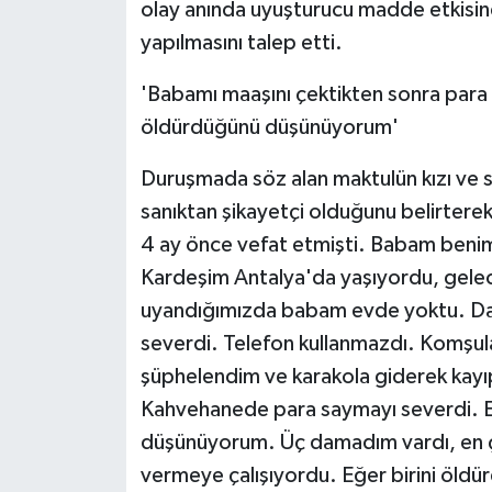
olay anında uyuşturucu madde etkisin
yapılmasını talep etti.
'Babamı maaşını çektikten sonra par
öldürdüğünü düşünüyorum'
Duruşmada söz alan maktulün kızı ve sa
sanıktan şikayetçi olduğunu belirterek
4 ay önce vefat etmişti. Babam beni
Kardeşim Antalya'da yaşıyordu, gele
uyandığımızda babam evde yoktu. Da
severdi. Telefon kullanmazdı. Komşula
şüphelendim ve karakola giderek kayı
Kahvehanede para saymayı severdi. E
düşünüyorum. Üç damadım vardı, en ç
vermeye çalışıyordu. Eğer birini öldür