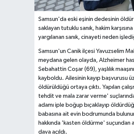
Samsun'da eski eşinin dedesinin öldü
saklayan tutuklu sanık, hakim karşısına
yargılanan sanık, cinayeti neden işledi
Samsun'un Canik ilçesi Yavuzselim Ma
meydana gelen olayda, Alzheimer hast
Sebahattin Coşar (69), yaşlılık maaşın
kayboldu. Ailesinin kayıp başvurusu ü
öldürüldüğü ortaya çıktı. Yapılan çalı
tehdit ve mala zarar verme' suçlarında
adamı iple boğup bıçaklayıp öldürdüğü
babasına ait evin bodrumunda bulunur
hakkında 'kasten öldürme' suçundan ağ
dava açıldı.