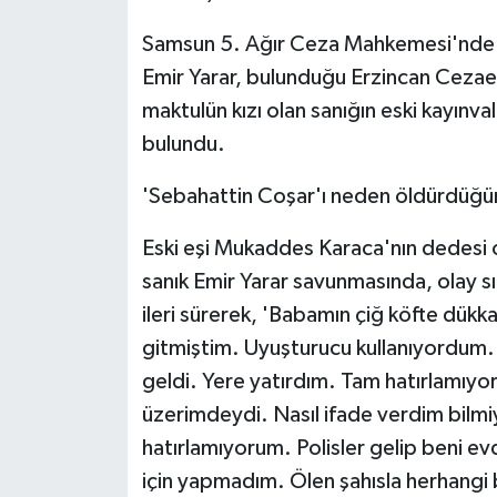
Samsun 5. Ağır Ceza Mahkemesi'nde gö
Emir Yarar, bulunduğu Erzincan Cezaev
maktulün kızı olan sanığın eski kayınva
bulundu.
'Sebahattin Coşar'ı neden öldürdüğü
Eski eşi Mukaddes Karaca'nın dedesi o
sanık Emir Yarar savunmasında, olay 
ileri sürerek, 'Babamın çiğ köfte dükka
gitmiştim. Uyuşturucu kullanıyordum. 
geldi. Yere yatırdım. Tam hatırlamıyo
üzerimdeydi. Nasıl ifade verdim bilmiy
hatırlamıyorum. Polisler gelip beni ev
için yapmadım. Ölen şahısla herhangi 