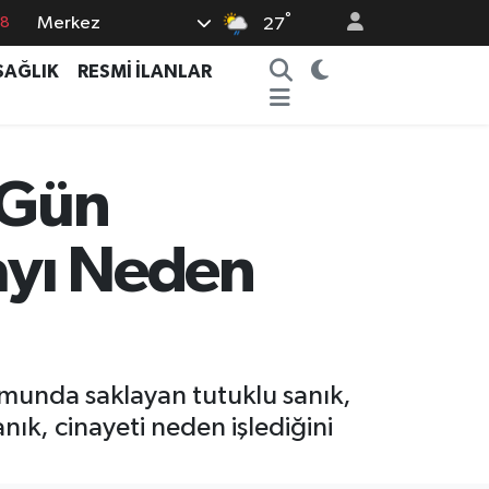
18
°
Merkez
27
18
SAĞLIK
RESMİ İLANLAR
32
38
03
 Gün
14
ayı Neden
munda saklayan tutuklu sanık,
nık, cinayeti neden işlediğini