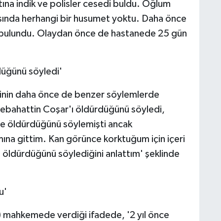
ına indik ve polisler cesedi buldu. Oğlum
asında herhangi bir husumet yoktu. Daha önce
de bulundu. Olaydan önce de hastanede 25 gün
düğünü söyledi'
yinin daha önce de benzer söylemlerde
ebahattin Coşar'ı öldürdüğünü söyledi,
de öldürdüğünü söylemişti ancak
mına gittim. Kan görünce korktuğum için içeri
öldürdüğünü söylediğini anlattım' şeklinde
u'
) mahkemede verdiği ifadede, '2 yıl önce