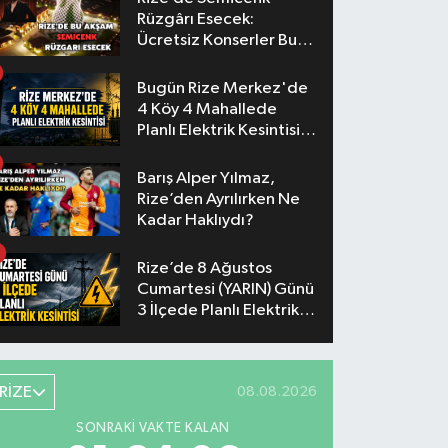
Rüzgârı Esecek:
Ücretsiz Konserler Bu
Akşam
Bugün Rize Merkez'de
4 Köy 4 Mahallede
Planlı Elektrik Kesintisi
Yaşanacak
Barış Alper Yılmaz,
Rize’den Ayrılırken Ne
Kadar Haklıydı?
Rize’de 8 Ağustos
Cumartesi (YARIN) Günü
3 İlçede Planlı Elektrik
Kesintisi Yapılacak
RİZE
08.08.2026
SONRAKI VAKTE KALAN