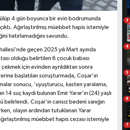
rülüp 4 gün boyunca bir evin bodrumunda
3
 çıktı. Ağırlaştırılmış müebbet hapis istemiyle
ğini hatırlamadığını savundu.
4
hallesi'nde geçen 2025 yılı Mart ayında
ası olduğu belirtilen 6 çocuk babası
ı çekmek için evinden ayrıldıktan sonra
5
zerine başlatılan soruşturmada, Coşar'ın
şmalar sonucu, 'uyuşturucu, kasten yaralama,
n 14 suç kaydı bulunan Emir Yarar'ın (24) yaşlı
6
 belirlendi. Coşar'ın cansız bedeni sanığın
ken, olayın ardından tutuklanan Yarar
ırlaştırılmış müebbet hapis cezası istemiyle
7