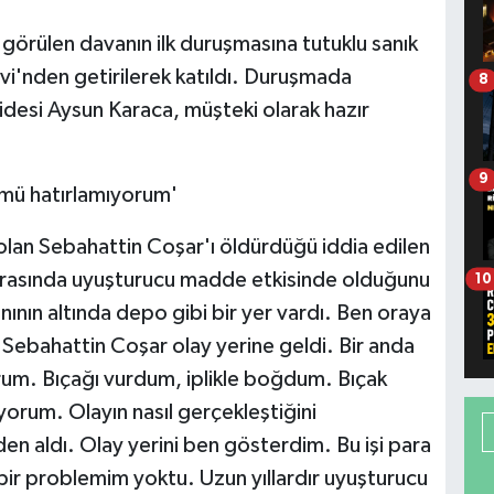
rülen davanın ilk duruşmasına tutuklu sanık
i'nden getirilerek katıldı. Duruşmada
8
lidesi Aysun Karaca, müşteki olarak hazır
9
mü hatırlamıyorum'
lan Sebahattin Coşar'ı öldürdüğü iddia edilen
sırasında uyuşturucu madde etkisinde olduğunu
10
nının altında depo gibi bir yer vardı. Ben oraya
Sebahattin Coşar olay yerine geldi. Bir anda
rum. Bıçağı vurdum, iplikle boğdum. Bıçak
orum. Olayın nasıl gerçekleştiğini
den aldı. Olay yerini ben gösterdim. Bu işi para
bir problemim yoktu. Uzun yıllardır uyuşturucu