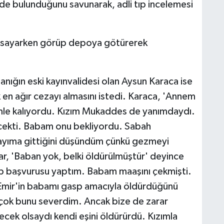
de bulunduğunu savunarak, adli tıp incelemesi
a sayarken görüp depoya götürerek
nığın eski kayınvalidesi olan Aysun Karaca ise
 en ağır cezayı almasını istedi. Karaca, 'Annem
mle kalıyordu. Kızım Mukaddes de yanımdaydı.
cekti. Babam onu bekliyordu. Sabah
yıma gittiğini düşündüm çünkü gezmeyi
r, 'Baban yok, belki öldürülmüştür' deyince
p başvurusu yaptım. Babam maaşını çekmişti.
mir'in babamı gasp amacıyla öldürdüğünü
ok bunu severdim. Ancak bize de zarar
ecek olsaydı kendi eşini öldürürdü. Kızımla