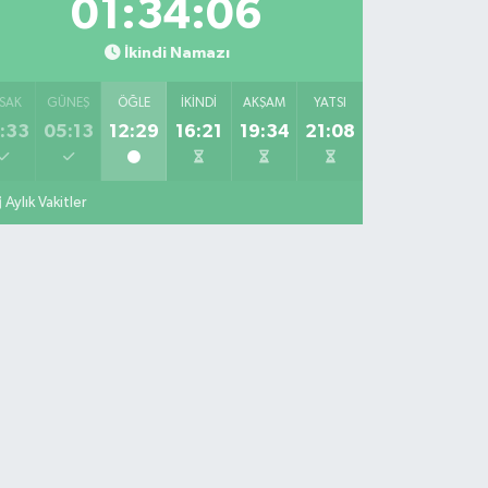
01:34:05
İkindi Namazı
SAK
GÜNEŞ
ÖĞLE
İKINDI
AKŞAM
YATSI
:33
05:13
12:29
16:21
19:34
21:08
Aylık Vakitler