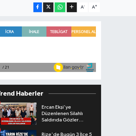
-
+
A
A
Trend Haberler
Ercan Ekşi'ye
Düzenlenen Silahlı
Saldırıda Gözler
Faillerde
Rize'de Bugün 3 İlçe 5