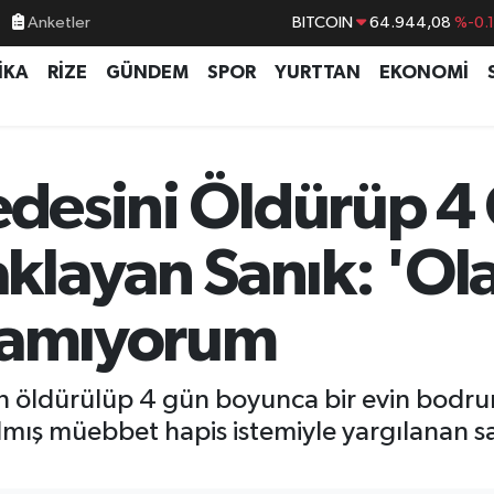
BITCOIN
64.944,08
%-0.
Anketler
DOLAR
47,7436
%0.
İKA
RİZE
GÜNDEM
SPOR
YURTTAN
EKONOMİ
EURO
55,2510
%0.
STERLİN
64,4811
%0.
GRAM ALTIN
6660.55
%0.
Dedesini Öldürüp 4
BİST100
13.779
%-
layan Sanık: 'Ol
rlamıyorum
in öldürülüp 4 gün boyunca bir evin bodru
rılmış müebbet hapis istemiyle yargılanan sa