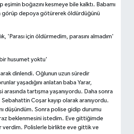
lıp eşimin boğazını kesmeye bile kalktı. Babamı
en görüp depoya götürerek öldürdüğünü
lık, 'Parası için öldürmedim, parasını almadım'
bir husumet yoktu'
larak dinlendi. Oğlunun uzun süredir
orunlar yaşadığını anlatan baba Yarar,
si arasında tartışma yaşanıyordu. Daha sonra
 Sebahattin Coşar kayıp olarak aranıyordu.
ı düşündüm. Sonra polise gidip durumu
raz beklenmesini istedim. Eve gittiğimde
verdim. Polislerle birlikte eve gittik ve