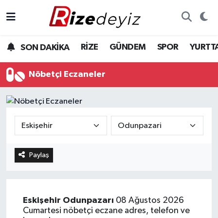
Spor
Rize Nöbetçi Eczaneler
RİZE
GÜNDEM
SPOR
YURTT
SON DAKİKA
Gündem
Rize Hava Durumu
Nöbetçi Eczaneler
Yurttan Haberler
Rize Trafik Yoğunluk Haritası
Ekonomi
Süper Lig Puan Durumu ve Fikstür
Teknoloji
Tüm Manşetler
Paylaş
Sağlık
Son Dakika Haberleri
Haber Arşivi
Eskişehir
Odunpazarı
08 Ağustos 2026
Cumartesi nöbetçi eczane adres, telefon ve