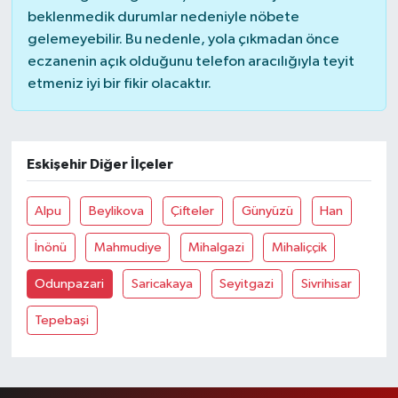
beklenmedik durumlar nedeniyle nöbete
gelemeyebilir. Bu nedenle, yola çıkmadan önce
eczanenin açık olduğunu telefon aracılığıyla teyit
etmeniz iyi bir fikir olacaktır.
Eskişehir Diğer İlçeler
Alpu
Beylikova
Çifteler
Günyüzü
Han
İnönü
Mahmudiye
Mihalgazi
Mihaliççik
Odunpazari
Saricakaya
Seyitgazi
Sivrihisar
Tepebaşi